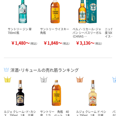
サントリー ジン 翠
サントリー ウイスキー
ペルノ・リカール・ジャ
ニッカ 
700ml 瓶
角瓶
パン シーバスリーガル
度 500
（CHIVAS …
イス…
￥1,480～
￥1,848～
￥3,136～
￥
（税込）
（税込）
（税込）
洋酒・リキュールの売れ筋ランキング
ルジェ クレーム・ド・カシ
サントリー 角瓶 40
ルジェ クレーム ド ペシ
バ
ス 700ml 1本 正規
度 2.7L ペット 1本
ェ 700ml 1本 正規
ホ