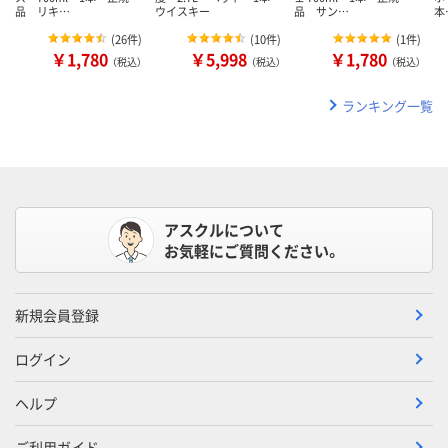
品 リキ…
ウイスキー
品 サン…
本
(
26件
)
(
10件
)
(
1件
)
￥1,780
￥5,998
￥1,780
（税込）
（税込）
（税込）
ランキング一覧
アスクルについて
お気軽にご質問ください。
新規会員登録
ログイン
ヘルプ
ご利用ガイド