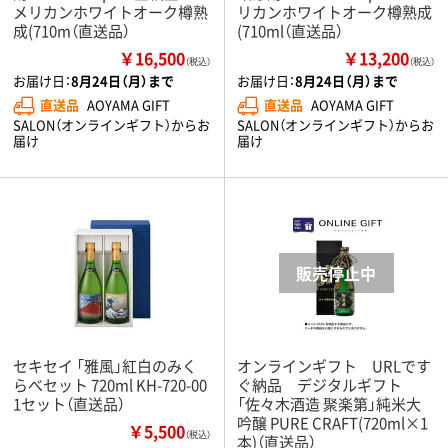
メリカンホワイトオーク樽熟
リカンホワイトオーク樽熟成
成(710m（直送品）
(710ml（直送品）
￥16,500
￥13,200
（税込）
（税込）
お届け日：
8月24日（月）まで
お届け日：
8月24日（月）まで
直送品
AOYAMA GIFT
直送品
AOYAMA GIFT
SALON（オンラインギフト）からお
SALON（オンラインギフト）からお
届け
届け
セキセイ 「雅風」紅白のみく
オンラインギフト URLです
らべセット 720ml KH-720-00
ぐ納品 デジタルギフト
1セット（直送品）
「佐々木酒造 聚楽第」純米大
吟醸 PURE CRAFT(720ml×1
￥5,500
（税込）
本)（直送品）