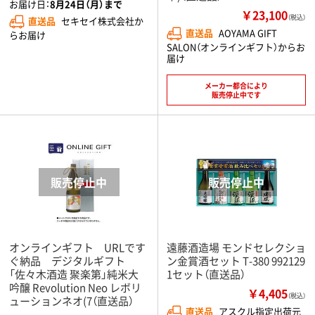
お届け日：
8月24日（月）まで
￥23,100
（税込）
直送品
セキセイ株式会社か
直送品
AOYAMA GIFT
らお届け
SALON（オンラインギフト）からお
届け
メーカー都合により
販売停止中です
オンラインギフト URLです
遠藤酒造場 モンドセレクショ
ぐ納品 デジタルギフト
ン金賞酒セット T-380 992129
「佐々木酒造 聚楽第」純米大
1セット（直送品）
吟醸 Revolution Neo レボリ
￥4,405
（税込）
ューションネオ(7（直送品）
直送品
アスクル指定出荷元