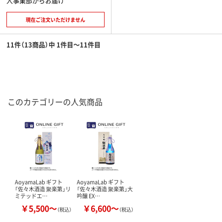
人事業部からお届け
現在ご注文いただけません
11件（13商品）中 1件目～11件目
このカテゴリーの人気商品
AoyamaLab ギフト
AoyamaLab ギフト
「佐々木酒造 聚楽第」リ
「佐々木酒造 聚楽第」大
ミテッドエ…
吟醸 EX…
￥5,500～
￥6,600～
（税込）
（税込）