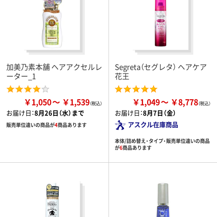
加美乃素本舗 ヘアアクセルレ
Segreta（セグレタ） ヘアケア
ーター_1
花王
￥1,050
￥1,539
￥1,049
￥8,778
お届け日：
8月26日（水）まで
お届け日：
8月7日（金）
アスクル在庫商品
販売単位違いの商品が
4
商品あります
本体/詰め替え・タイプ・販売単位違いの商品
が
6
商品あります