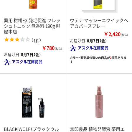
薬用 柑橘EX 発毛促進 フレッ
ウテナ マッシーニクイックヘ
シュトニック 無香料 190g 柳
アカバースプレー
屋本店
￥2,420
（税込）
（
）
1件
お届け日：
8月7日（金）
￥780
アスクル在庫商品
（税込）
お届け日：
8月7日（金）
カラー・販売単位違いの商品が
2
商品ありま
アスクル在庫商品
す
BLACK WOLF（ブラックウル
無印良品 植物発酵液 薬用エ