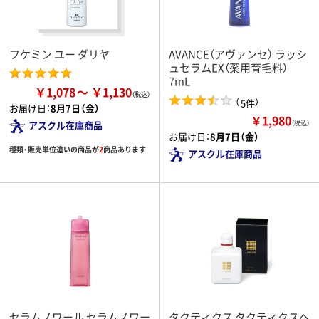
フケミン ユー ダリヤ
AVANCE（アヴァンセ） ラッシ
ュセラムEX（薬用育毛料）
7mL
￥1,078
￥1,130
（
）
5件
お届け日：
8月7日（金）
￥1,980
（税込）
アスクル在庫商品
お届け日：
8月7日（金）
種類・販売単位違いの商品が
2
商品あります
アスクル在庫商品
セラムノワール セラムノワー
タクティクス タクティクスヘ