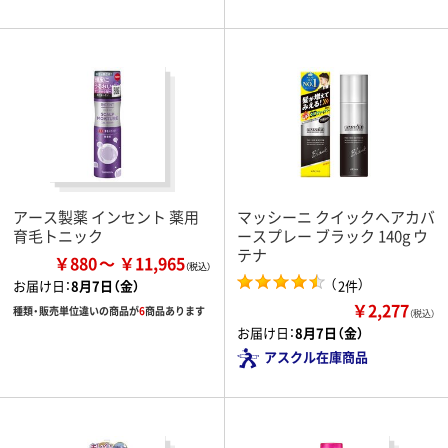
アース製薬 インセント 薬用
マッシーニ クイックヘアカバ
育毛トニック
ースプレー ブラック 140g ウ
テナ
￥880
￥11,965
（
）
2件
お届け日：
8月7日（金）
￥2,277
種類・販売単位違いの商品が
6
商品あります
（税込）
お届け日：
8月7日（金）
アスクル在庫商品