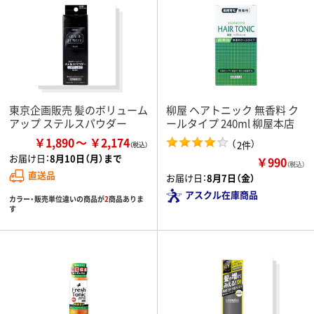
東京企画販売 髪のボリューム
柳屋 ヘアトニック 無香料 ク
アップ ステルスパウダー
ールタイプ 240ml 柳屋本店
￥1,890
￥2,174
（
）
2件
お届け日：
8月10日（月）まで
￥990
（税込）
直送品
お届け日：
8月7日（金）
アスクル在庫商品
カラー・販売単位違いの商品が
2
商品ありま
す