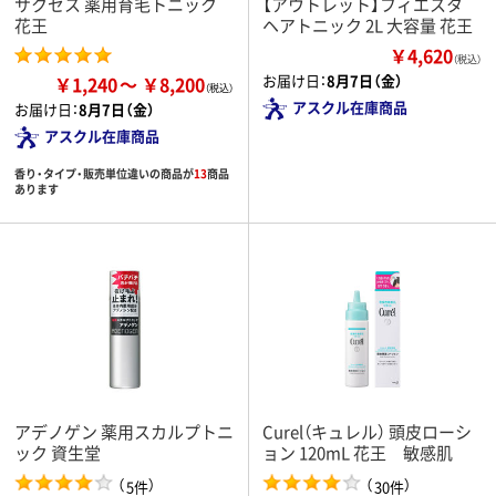
サクセス 薬用育毛トニック
【アウトレット】フィエスタ
花王
ヘアトニック 2L 大容量 花王
￥4,620
（税込）
お届け日：
8月7日（金）
￥1,240
￥8,200
アスクル在庫商品
お届け日：
8月7日（金）
アスクル在庫商品
香り・タイプ・販売単位違いの商品が
13
商品
あります
アデノゲン 薬用スカルプトニ
Curel（キュレル） 頭皮ローシ
ック 資生堂
ョン 120mL 花王 敏感肌
（
）
（
）
5件
30件