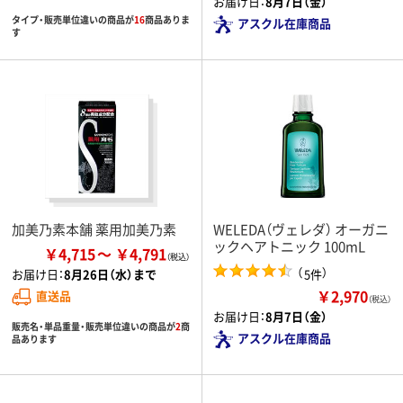
お届け日：
8月7日（金）
タイプ・販売単位違いの商品が
16
商品ありま
アスクル在庫商品
す
加美乃素本舗 薬用加美乃素
WELEDA（ヴェレダ） オーガニ
ックヘアトニック 100mL
￥4,715
￥4,791
（
）
5件
お届け日：
8月26日（水）まで
￥2,970
直送品
（税込）
お届け日：
8月7日（金）
販売名・単品重量・販売単位違いの商品が
2
商
アスクル在庫商品
品あります