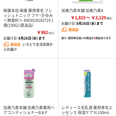
柳屋本店 柳屋 薬用育毛 フレ
加美乃素本舗 加美乃素A
ッシュトニック フケ・かゆみ
￥1,815
￥2,129
＜無香料＞ 4903018183719 1
お届け日：
8月26日（水）まで
個(190G)（直送品）
直送品
￥982
（税込）
お届け日：
8月26日（水）まで
香り・販売単位違いの商品が
2
商品あります
直送品
いろどり生活百貨か
らお届け
加美乃素本舗 加美乃素薬用ヘ
レディース毛乳源 薬用育毛エ
アコンディショナーB＆P
ッセンス 保湿ケア N 150mL