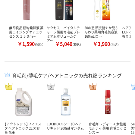
無印良品 植物発酵液 薬
サクセス バイタルチ
50の恵 頭皮健やか髪ふ
ヘアア
用エイジングケアエッ
ャージ薬用育毛剤プレ
んわり薬用育毛美容液
EX PR
センス １５０ｍ…
ミアムボリュームケ
160mL ロ…
香り 15
ア…
￥1,590
￥5,040
￥3,960
￥
（税込）
（税込）
（税込）
育毛剤/薄毛ケア/ヘアトニックの売れ筋ランキング
【アウトレット】フィエス
LUCIDO（ルシード）ヘア
育毛剤 レディース 女性用
S
タ ヘアトニック 2L 大容
リキッド 200ml マンダム
モルティ 薬用 育毛エッセ
美
量 花王
ンス …
1