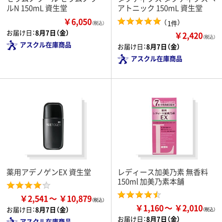
ルN 150mL 資生堂
アトニック 150mL 資生堂
￥6,050
（
）
1件
（税込）
お届け日：
8月7日（金）
￥2,420
（税込）
アスクル在庫商品
お届け日：
8月7日（金）
アスクル在庫商品
薬用アデノゲンEX 資生堂
レディース加美乃素 無香料
150ml 加美乃素本舗
￥2,541
￥10,879
￥1,160
￥2,010
お届け日：
8月7日（金）
お届け日：
8月7日（金）
アスクル在庫商品