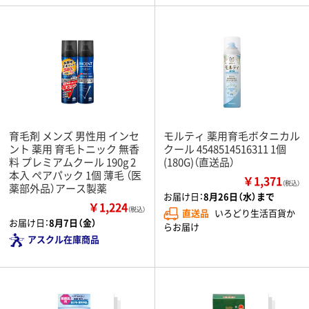
育毛剤 メンズ 男性用 インセ
モルティ 薬用育毛ボタニカル
ント 薬用 育毛トニック 無香
クール 4548514516311 1個
料 プレミアムクール 190g 2
(180G)（直送品）
本入 ペアパック 1個 薄毛 （医
￥1,371
（税込）
薬部外品）アース製薬
お届け日：
8月26日（水）まで
￥1,224
（税込）
直送品
いろどり生活百貨か
お届け日：
8月7日（金）
らお届け
アスクル在庫商品