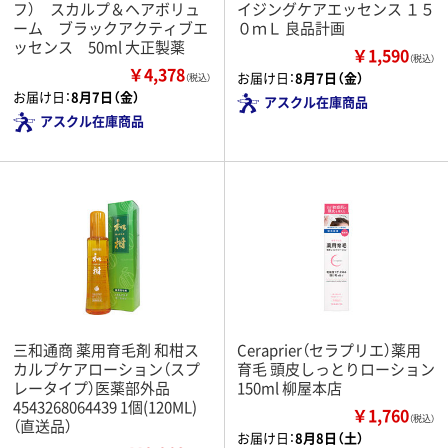
フ） スカルプ＆ヘアボリュ
イジングケアエッセンス １５
ーム ブラックアクティブエ
０ｍＬ 良品計画
ッセンス 50ml 大正製薬
￥1,590
（税込）
￥4,378
お届け日：
8月7日（金）
（税込）
お届け日：
8月7日（金）
アスクル在庫商品
アスクル在庫商品
三和通商 薬用育毛剤 和柑ス
Ceraprier（セラプリエ）薬用
カルプケアローション（スプ
育毛 頭皮しっとりローション
レータイプ）医薬部外品
150ml 柳屋本店
4543268064439 1個(120ML)
￥1,760
（税込）
（直送品）
お届け日：
8月8日（土）