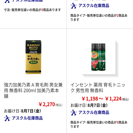
アスクル在庫商品
寸法・販売単位違いの商品が
3
商品あります
商品タイプ・販売単位違いの商品が
2
商品あ
ります
強力加美乃素 A 育毛剤 男女兼
インセント 薬用 育毛トニッ
用 無香料 200ml 加美乃素本
ク 男性用 無香料
舗
￥1,198
￥1,224
￥2,270
お届け日：
8月7日（金）
（税込）
お届け日：
8月7日（金）
アスクル在庫商品
アスクル在庫商品
商品タイプ・販売単位違いの商品が
3
商品あ
ります