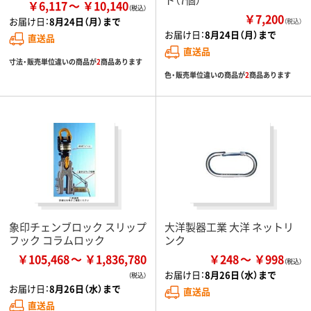
￥6,117
￥10,140
￥7,200
お届け日：
8月24日（月）まで
（税込）
お届け日：
8月24日（月）まで
直送品
直送品
寸法・販売単位違いの商品が
2
商品あります
色・販売単位違いの商品が
2
商品あります
象印チェンブロック スリップ
大洋製器工業 大洋 ネットリ
フック コラムロック
ンク
￥105,468
￥1,836,780
￥248
￥998
お届け日：
8月26日（水）まで
お届け日：
8月26日（水）まで
直送品
直送品