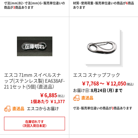
寸法(mm)B2・寸法(mm)G・販売単位違いの
材質・使用荷重・販売単位違いの商品が
6
商品
商品が
3
商品あります
あります
エスコ 71mm スイベルスナ
エスコ スナップフック
ップ(ステンレス製) EA638AF-
￥7,768
￥12,050
21 1セット(5個)（直送品）
お届け日：
8月24日（月）まで
￥6,885
（税込）
直送品
1個あたり ￥1,377
直送品
エスコからお届け
寸法・販売単位違いの商品が
3
商品あります
在庫切れです
（次回入荷日未定）