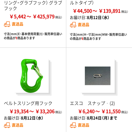
リング・グラブフック） グラブ
ルトタイプ）
フック
￥44,500
￥139,891
￥5,442
￥425,979
お届け日：
8月12日（水）
直送品
直送品
寸法(mm)E・基本使用荷重(t)・販売単位違い
寸法(mm)H・寸法(mm)MW・販売単位違い
の商品が
9
商品あります
の商品が
8
商品あります
ベルトスリング用フック
エスコ スナップ‐(2)
￥19,354
￥33,206
￥6,240
￥11,550
お届け日：
8月12日（水）
お届け日：
8月24日（月）まで
直送品
直送品