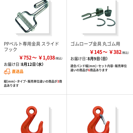
PPベルト専用金具 スライド
ゴムロープ金具 丸ゴム用
フック
￥145
￥382
￥752
￥1,038
お届け日：
8月9日（日）
お届け日：
8月12日（水）
適合バンド幅(mm)・セット内容・販売単位
違いの商品が
6
商品あります
直送品
縦(mm)・タイプ・販売単位違いの商品が
3
商
品あります