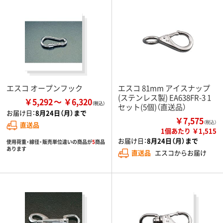
エスコ オープンフック
エスコ 81mm アイスナップ
(ステンレス製) EA638FR-3 1
￥5,292
￥6,320
セット(5個)（直送品）
お届け日：
8月24日（月）まで
￥7,575
（税込）
直送品
1個あたり ￥1,515
お届け日：
8月24日（月）まで
使用荷重・線径・販売単位違いの商品が
5
商品
あります
直送品
エスコからお届け