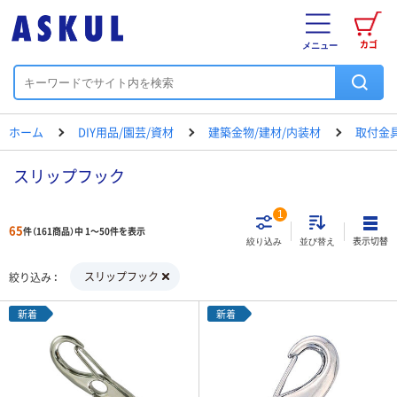
カゴ
メニュー
ホーム
DIY用品/園芸/資材
建築金物/建材/内装材
取付金
スリップフック
1
65
件（161商品）中 1～50件を表示
表示切替
絞り込み
並び替え
スリップフック
絞り込み
新着
新着