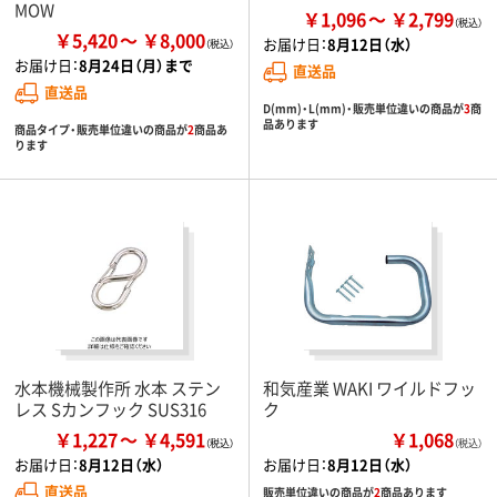
MOW
￥1,096
￥2,799
￥5,420
￥8,000
お届け日：
8月12日（水）
お届け日：
8月24日（月）まで
直送品
直送品
D(mm)・L(mm)・販売単位違いの商品が
3
商
品あります
商品タイプ・販売単位違いの商品が
2
商品あ
ります
水本機械製作所 水本 ステン
和気産業 WAKI ワイルドフッ
レス Sカンフック SUS316
ク
￥1,227
￥4,591
￥1,068
（税込）
お届け日：
8月12日（水）
お届け日：
8月12日（水）
直送品
販売単位違いの商品が
2
商品あります