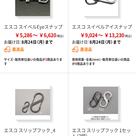
エスコ スイベルEyeスナップ
エスコ スイベルアイスナップ
￥5,286
￥6,620
￥9,024
￥13,230
お届け日：
8月24日（月）まで
お届け日：
8月24日（月）まで
直送品
直送品
サイズ・販売単位違いの商品が
3
商品ありま
使用荷重・全長(mm)・販売単位違いの商品
す
が
4
商品あります
エスコ スリップフック_4
エスコ スリップフック 1セッ
ト（7個）