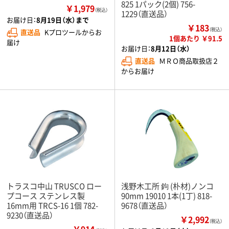
825 1パック(2個) 756-
￥1,979
（税込）
1229（直送品）
お届け日：
8月19日（水）まで
￥183
（税込）
直送品
Kプロツールからお
1個あたり ￥91.5
届け
お届け日：
8月12日（水）
直送品
ＭＲＯ商品取扱店２
からお届け
トラスコ中山 TRUSCO ロー
浅野木工所 鉤 (朴材)ノンコ
プコース ステンレス製
90mm 19010 1本(1丁) 818-
16mm用 TRCS-16 1個 782-
9678（直送品）
9230（直送品）
￥2,992
（税込）
￥914