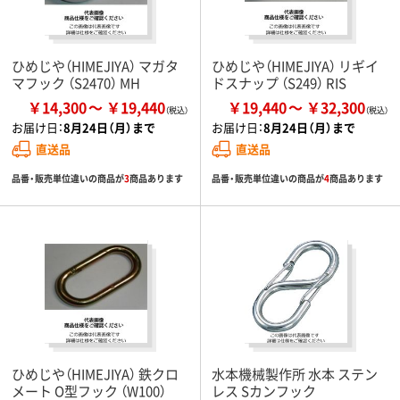
ひめじや（HIMEJIYA） マガタ
ひめじや（HIMEJIYA） リギイ
マフック （S2470） MH
ドスナップ （S249） RIS
￥14,300
￥19,440
￥19,440
￥32,300
お届け日：
8月24日（月）まで
お届け日：
8月24日（月）まで
直送品
直送品
品番・販売単位違いの商品が
3
商品あります
品番・販売単位違いの商品が
4
商品あります
ひめじや（HIMEJIYA） 鉄クロ
水本機械製作所 水本 ステン
メート O型フック （W100）
レス Sカンフック