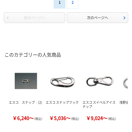
1
2
前のページへ
次のページへ
このカテゴリーの人気商品
エスコ スナップ‐(2)
エスコ スナップフック
エスコ スイベルアイス
浅野金属
ナップ
￥6,240～
￥5,036～
￥9,024～
￥
（税込）
（税込）
（税込）