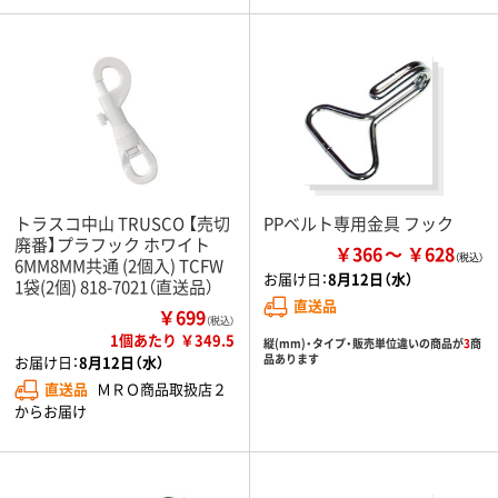
トラスコ中山 TRUSCO 【売切
PPベルト専用金具 フック
廃番】プラフック ホワイト
￥366
￥628
6MM8MM共通 (2個入) TCFW
お届け日：
8月12日（水）
1袋(2個) 818-7021（直送品）
直送品
￥699
（税込）
1個あたり ￥349.5
縦(mm)・タイプ・販売単位違いの商品が
3
商
品あります
お届け日：
8月12日（水）
直送品
ＭＲＯ商品取扱店２
からお届け