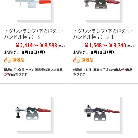
トグルクランプ（下方押え型・
トグルクランプ（下方押え型・
ハンドル横型） _8
ハンドル横型） _3_1
￥2,414
￥8,588
￥1,548
￥3,340
お届け日：
8月10日（月）
お届け日：
8月10日（月）
直送品
直送品
製品刻印・全長(mm)・販売単位違いの商品
付属ボルト径・販売単位違いの商品が
2
商品
が
3
商品あります
あります