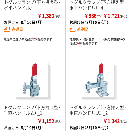
トグルクランプ（下方押え型・
トグルクランプ（下方押え型・
水平ハンドル）
水平ハンドル） _4
￥1,380
￥886
￥1,721
（税込）
お届け日：
8月10日（月）
お届け日：
8月10日（月）
直送品
直送品
販売単位違いの商品が
2
商品あります
付属ボルト径・全長(mm)・販売単位違いの
商品が
4
商品あります
トグルクランプ（下方押え型・
トグルクランプ（下方押え型・
垂直ハンドル式） _1
垂直ハンドル式） _2
￥1,152
￥1,342
（税込）
（税込）
お届け日：
8月10日（月）
お届け日：
8月10日（月）