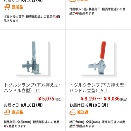
直送品
付属ボルト径・製品刻印・販売単位違いの商
品が
4
商品あります
ボルト径×首下・販売単位違いの商品が
2
商
品あります
トグルクランプ（下方押え型・
トグルクランプ（下方押え型・
ハンドル立型） _11
ハンドル立型） _5_1
￥5,075
￥8,197
￥9,036
（税込）
お届け日：
8月10日（月）
お届け日：
8月10日（月）
直送品
直送品
製品刻印・全長(mm)・販売単位違いの商品
締圧力(kN)・全長(mm)・販売単位違いの商
が
2
商品あります
品が
2
商品あります