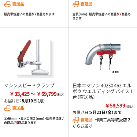
直送品
直送品
販売単位違いの商品が
2
商品あります
全長(mm)・販売単位違いの商品が
2
商品あ
ります
マシンスピードクランプ
日本エマソン 40230 463 エル
ボウ ウエルディング バイス 1
￥33,425
￥69,799
台（直送品）
お届け日：
8月10日（月）
￥58,599
（税込）
直送品
お届け日：
8月21日（金）まで
全長(mm)・最大口開き(mm)・販売単位違い
直送品
作業工具等取扱店２
の商品が
5
商品あります
からお届け