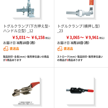
トグルクランプ（下方押え型・
トグルクランプ（横押し型）
ハンドル立型） _12
_23
￥5,031
￥6,158
￥3,065
￥9,961
お届け日：
8月10日（月）
お届け日：
8月10日（月）
直送品
直送品
製品刻印・全長(mm)・販売単位違いの商品
ストローク(mm)・製品刻印・販売単位違い
が
3
商品あります
の商品が
3
商品あります