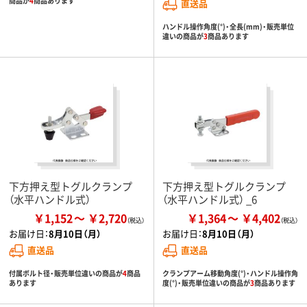
商品が
4
商品あります
直送品
ハンドル操作角度(°)・全長(mm)・販売単位
違いの商品が
3
商品あります
下方押え型トグルクランプ
下方押え型トグルクランプ
（水平ハンドル式）
（水平ハンドル式） _6
￥1,152
￥2,720
￥1,364
￥4,402
お届け日：
8月10日（月）
お届け日：
8月10日（月）
直送品
直送品
付属ボルト径・販売単位違いの商品が
4
商品
クランプアーム移動角度(°)・ハンドル操作角
あります
度(°)・販売単位違いの商品が
3
商品あります