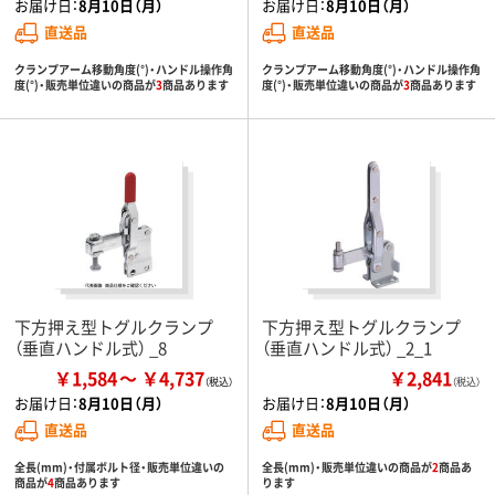
お届け日：
8月10日（月）
お届け日：
8月10日（月）
直送品
直送品
クランプアーム移動角度(°)・ハンドル操作角
クランプアーム移動角度(°)・ハンドル操作角
度(°)・販売単位違いの商品が
3
商品あります
度(°)・販売単位違いの商品が
3
商品あります
下方押え型トグルクランプ
下方押え型トグルクランプ
（垂直ハンドル式） _8
（垂直ハンドル式） _2_1
￥1,584
￥4,737
￥2,841
（税込）
お届け日：
8月10日（月）
お届け日：
8月10日（月）
直送品
直送品
全長(mm)・付属ボルト径・販売単位違いの
全長(mm)・販売単位違いの商品が
2
商品あ
商品が
4
商品あります
ります