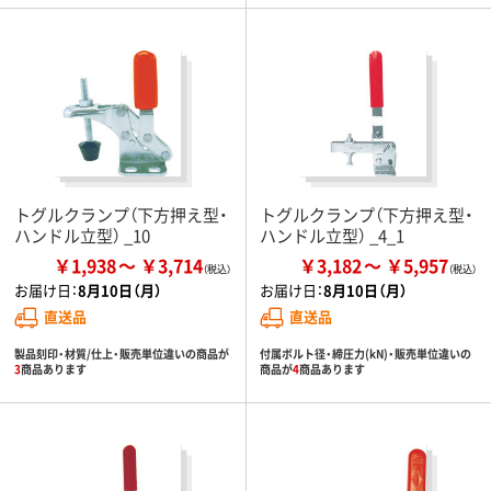
トグルクランプ（下方押え型・
トグルクランプ（下方押え型・
ハンドル立型） _10
ハンドル立型） _4_1
￥1,938
￥3,714
￥3,182
￥5,957
お届け日：
8月10日（月）
お届け日：
8月10日（月）
直送品
直送品
製品刻印・材質/仕上・販売単位違いの商品が
付属ボルト径・締圧力(kN)・販売単位違いの
3
商品あります
商品が
4
商品あります