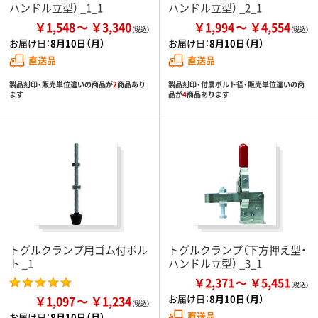
ハンドル立型） _1_1
ハンドル立型） _2_1
￥1,548
￥3,340
￥1,994
￥4,554
お届け日：
8月10日（月）
お届け日：
8月10日（月）
直送品
直送品
製品刻印・販売単位違いの商品が
2
商品あり
製品刻印・付属ボルト径・販売単位違いの商
ます
品が
4
商品あります
トグルクランプ用ゴム付ボル
トグルクランプ（下方押え型・
ト _1
ハンドル立型） _3_1
￥2,371
￥5,451
お届け日：
8月10日（月）
￥1,097
￥1,234
直送品
お届け日：
8月10日（月）