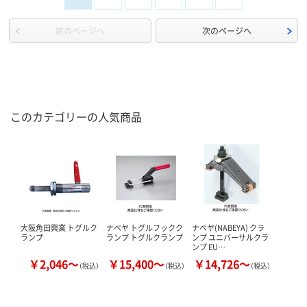
前のページへ
次のページへ
このカテゴリーの人気商品
大阪角田興業 トグルク
ナベヤ トグルフックク
ナベヤ(NABEYA) クラ
ランプ
ランプ トグルクランプ
ンプ ユニバーサルクラ
ンプ EU…
￥2,046～
￥15,400～
￥14,726～
（税込）
（税込）
（税込）