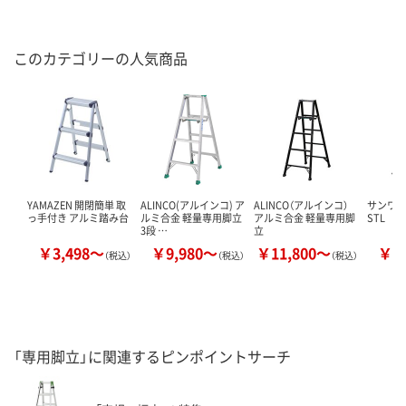
このカテゴリーの人気商品
YAMAZEN 開閉簡単 取
ALINCO(アルインコ) ア
ALINCO（アルインコ）
サンワサ
っ手付き アルミ踏み台
ルミ合金 軽量専用脚立
アルミ合金 軽量専用脚
STL
3段 …
立
￥3,498～
￥9,980～
￥11,800～
￥7
（税込）
（税込）
（税込）
「専用脚立」に関連するピンポイントサーチ