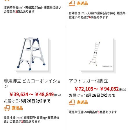
直送品
収納時全長(m)・天板高さ(m)・販売単位違い
の商品が
2
商品あります
有効高さ(m)・天板(作業床)高さ(m)・販売単
位違いの商品が
6
商品あります
専用脚立 ピカコーポレイショ
アウトリガー付脚立
ン
￥72,105
￥94,052
￥39,624
￥48,849
お届け日：
8月26日（水）まで
お届け日：
8月26日（水）まで
直送品
直送品
販売単位違いの商品が
5
商品あります
設置寸法(mm)昇降面W・質量kg・販売単位
違いの商品が
3
商品あります