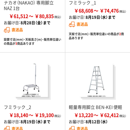
ナカオ（NAKAO） 専用脚立
フミラック _1
NAZ 1台
￥68,608
￥74,476
￥61,512
￥80,835
お届け日：
8月19日（水）まで
お届け日：
8月28日（金）まで
直送品
直送品
天板寸法(mm)・販売単位違いの商品が
2
商
品あります
設置寸法(mm)・天板高さ(m)・販売単位違い
の商品が
3
商品あります
フミラック _2
軽量専用脚立 BEN-KEI 便軽
￥18,140
￥19,100
￥13,220
￥62,412
お届け日：
8月19日（水）まで
お届け日：
8月12日（水）
直送品
直送品