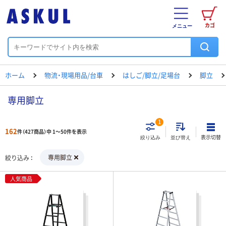
カゴ
メニュー
ホーム
物流・現場用品/台車
はしご/脚立/足場台
脚立
専用脚立
1
162
件（427商品）中 1～50件を表示
表示切替
絞り込み
並び替え
専用脚立
絞り込み
人気商品