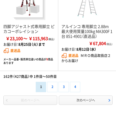
四脚アジャスト式専用脚立 ピ
アルインコ 専用脚立 2.88m
カコーポレイション
最大使用質量100kg MA300F 1
台 851-4901（直送品）
￥23,100
￥115,963
￥67,804
お届け日：
8月25日（火）まで
（税込）
お届け日：
8月12日（水）
直送品
直送品
ＭＲＯ商品取扱店２
メーカー品番・販売単位違いの商品が
9
商品
からお届け
あります
162件（427商品）中 1件目～50件目
1
2
3
4
前のページへ
次のページへ