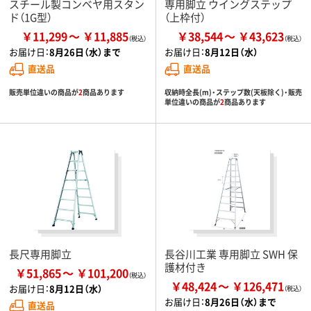
スチール製コンベヤ用スタン
専用脚立 ウイングステップ
ド（1G型）
（上枠付）
￥11,299
￥11,885
￥38,544
￥43,623
お届け日：
8月26日（水）まで
お届け日：
8月12日（水）
直送品
直送品
販売単位違いの商品が
2
商品あります
収納時全長(m)・ステップ数(天板除く)・販売
単位違いの商品が
2
商品あります
長尺専用脚立
長谷川工業 専用脚立 SWH 保
護材付き
￥51,865
￥101,200
￥48,424
￥126,471
お届け日：
8月12日（水）
お届け日：
8月26日（水）まで
直送品