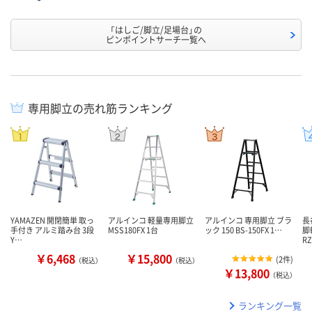
「はしご/脚立/足場台」の
ピンポイントサーチ一覧へ
専用脚立の売れ筋ランキング
YAMAZEN 開閉簡単 取っ
アルインコ 軽量専用脚立
アルインコ 専用脚立 ブラ
長
手付き アルミ踏み台 3段
MSS180FX 1台
ック 150 BS-150FX 1…
脚
Y…
R
￥6,468
￥15,800
(
2件
)
（税込）
（税込）
￥13,800
（税込）
ランキング一覧