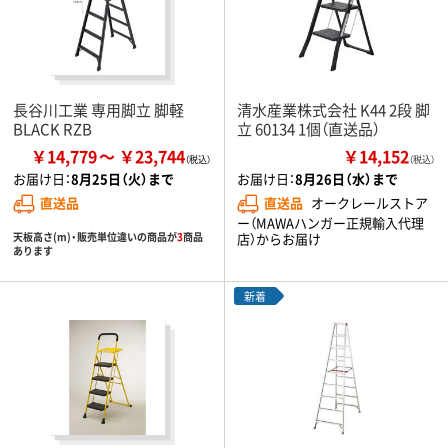
長谷川工業 専用脚立 脚軽
清水産業株式会社 K44 2段 脚
BLACK RZB
立 60134 1個（直送品）
￥14,779
￥23,744
￥14,152
（税込）
お届け日：
8月25日（火）まで
お届け日：
8月26日（水）まで
直送品
直送品
オークレールストア
ー（MAWAハンガー正規輸入代理
天板高さ(m)・販売単位違いの商品が
3
商品
店）からお届け
あります
新着