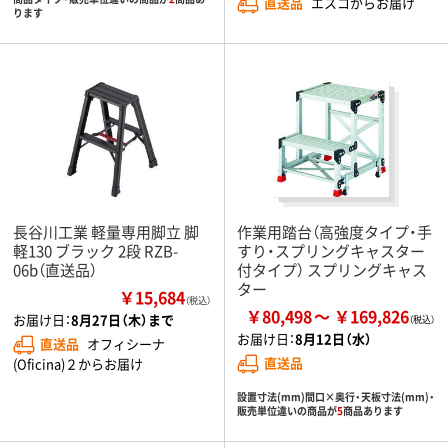
直送品
エスコからお届け
ります
長谷川工業 軽量専用脚立 脚
作業用踏台（高強度タイプ・手
軽130 ブラック 2段 RZB-
すり・スプリングキャスター
06b（直送品）
付タイプ） スプリングキャス
ター
￥15,684
（税込）
￥80,498
￥169,826
お届け日：
8月27日（木）まで
お届け日：
8月12日（水）
直送品
オフィシーナ
直送品
(Oficina)２からお届け
設置寸法(mm)間口×奥行・天板寸法(mm)・
販売単位違いの商品が
5
商品あります