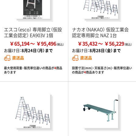
エスコ（esco） 専用脚立（仮設
ナカオ（NAKAO） 仮設工業会
工業会認定） EA903V 1個
認定専用脚立 NAZ 1台
￥65,194
￥95,496
￥35,432
￥56,229
お届け日：
8月24日（月）まで
お届け日：
8月28日（金）まで
直送品
直送品
最大使用荷重・販売単位違いの商品が
4
商品
設置寸法(mm)・天板高さ(m)・販売単位違い
あります
の商品が
4
商品あります