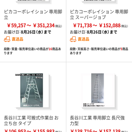
ピカコーポレイション 専用脚
ピカコーポレイション 専用脚
立
立 スーパージョブ
￥59,257
￥351,234
￥71,738
￥152,088
お届け日：
8月26日（水）まで
お届け日：
8月26日（水）まで
直送品
直送品
段数・質量・販売単位違いの商品が
16
商品あ
段数・天板高さ・販売単位違いの商品が
5
商品
ります
あります
長谷川工業 可搬式作業台 お
長谷川工業 専用脚立 長尺強
立ち台 タイプ
力型
￥106,953
￥155,983
￥138,716
￥157,138