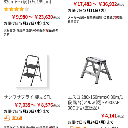
82cm)～7段 (7尺 199cm)
￥17,483
￥36,922
お届け日：
8月11日（火）
￥9,980
￥23,620
メーカー品番・販売単位違いの商品が
5
商品
あります
お届け日：
8月27日（木）まで
天板高さ・販売単位違いの商品が
9
商品あり
ます
サンワサプライ 脚立 STL
エスコ 280x160mmx0.30m/1
段 踏台(アルミ製) EA903AF-
￥7,035
￥8,576
30C 1個（直送品）
お届け日：
8月20日（木）まで
￥4,141
（税込）
直送品
お届け日：
8月24日（月）まで
商品タイプ・販売単位違いの商品が
2
商品あ