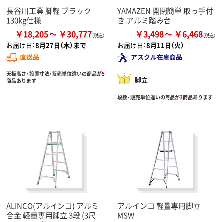
長谷川工業 脚軽 ブラック
YAMAZEN 開閉簡単 取っ手付
130kg仕様
き アルミ踏み台
￥18,205
￥30,777
￥3,498
￥6,468
お届け日：
8月27日（木）まで
お届け日：
8月11日（火）
直送品
アスクル在庫商品
天板高さ・設置寸法・販売単位違いの商品が
5
脚立
商品あります
段数・販売単位違いの商品が
3
商品あります
ALINCO(アルインコ) アルミ
アルインコ 軽量専用脚立
合金 軽量専用脚立 3段 (3尺
MSW