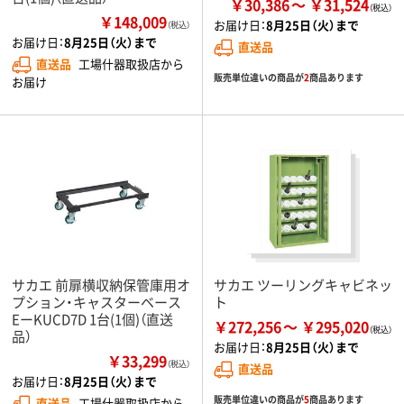
￥30,386
￥31,524
￥148,009
お届け日：
8月25日（火）まで
（税込）
お届け日：
8月25日（火）まで
直送品
直送品
工場什器取扱店から
販売単位違いの商品が
2
商品あります
お届け
サカエ 前扉横収納保管庫用オ
サカエ ツーリングキャビネッ
プション・キャスターベース
ト
EーKUCD7D 1台(1個)（直送
￥272,256
￥295,020
品）
お届け日：
8月25日（火）まで
￥33,299
（税込）
直送品
お届け日：
8月25日（火）まで
販売単位違いの商品が
5
商品あります
直送品
工場什器取扱店から