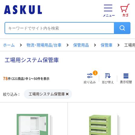
カゴ
メニュー
ホーム
物流・現場用品/台車
保管用品
保管庫
工場
工場用システム保管庫
1
78
件（221商品）中 1～50件を表示
表示切替
絞り込み
並び替え
工場用システム保管庫
絞り込み