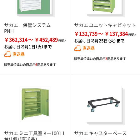
サカエ 保管システム
サカエ ユニットキャビネット
PNH
￥132,739
￥137,384
￥362,314
￥452,489
お届け日：
8月25日（火）まで
お届け日：
9月1日（火）まで
直送品
直送品
販売単位違いの商品が
2
商品あります
販売単位違いの商品が
6
商品あります
サカエ ミニ工具室 Kー1001 1
サカエ キャスターベース
台(1個)（直送品）