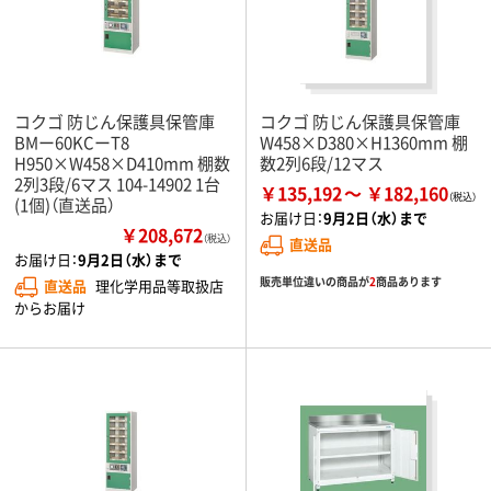
コクゴ 防じん保護具保管庫
コクゴ 防じん保護具保管庫
BMー60KCーT8
W458×D380×H1360mm 棚
H950×W458×D410mm 棚数
数2列6段/12マス
2列3段/6マス 104-14902 1台
￥135,192
￥182,160
(1個)（直送品）
お届け日：
9月2日（水）まで
￥208,672
（税込）
直送品
お届け日：
9月2日（水）まで
販売単位違いの商品が
2
商品あります
直送品
理化学用品等取扱店
からお届け