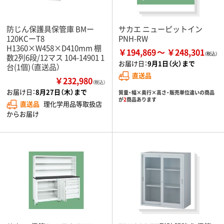
防じん保護具保管庫 BMー
サカエ ニューピットイン
120KCーT8
PNH-RW
H1360×W458×D410mm 棚
￥194,869
￥248,301
数2列6段/12マス 104-14901 1
お届け日：
9月1日（火）まで
台(1個)（直送品）
直送品
￥232,980
（税込）
お届け日：
8月27日（木）まで
質量・幅×奥行×高さ・販売単位違いの商品
が
2
商品あります
直送品
理化学用品等取扱店
からお届け