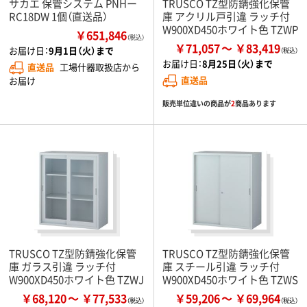
サカエ 保管システム PNHー
TRUSCO TZ型防錆強化保管
RC18DW 1個（直送品）
庫 アクリル戸引違 ラッチ付
W900XD450ホワイト色 TZWP
￥651,846
（税込）
￥71,057
￥83,419
お届け日：
9月1日（火）まで
お届け日：
8月25日（火）まで
直送品
工場什器取扱店から
直送品
お届け
販売単位違いの商品が
2
商品あります
TRUSCO TZ型防錆強化保管
TRUSCO TZ型防錆強化保管
庫 ガラス引違 ラッチ付
庫 スチール引違 ラッチ付
W900XD450ホワイト色 TZWJ
W900XD450ホワイト色 TZWS
￥68,120
￥77,533
￥59,206
￥69,964