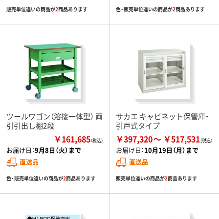
販売単位違いの商品が
2
商品あります
色・販売単位違いの商品が
2
商品あります
ツールワゴン（溶接一体型） 両
サカエ キャビネット保管庫・
引引出し棚2段
引戸式タイプ
￥161,685
￥397,320
￥517,531
（税込）
お届け日：
9月8日（火）まで
お届け日：
10月19日（月）まで
直送品
直送品
色・販売単位違いの商品が
2
商品あります
販売単位違いの商品が
2
商品あります