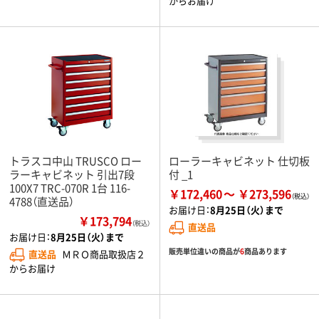
からお届け
トラスコ中山 TRUSCO ロー
ローラーキャビネット 仕切板
ラーキャビネット 引出7段
付 _1
100X7 TRC-070R 1台 116-
￥172,460
￥273,596
4788（直送品）
お届け日：
8月25日（火）まで
￥173,794
（税込）
直送品
お届け日：
8月25日（火）まで
販売単位違いの商品が
6
商品あります
直送品
ＭＲＯ商品取扱店２
からお届け