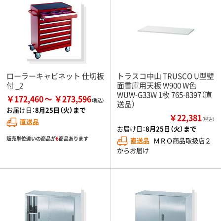
ローラーキャビネット 仕切板
トラスコ中山 TRUSCO U型壁
付 _2
面書庫用天板 W900 W色
WUW-G33W 1枚 765-8397（直
￥172,460
￥273,596
送品）
お届け日：
8月25日（火）まで
￥22,381
（税込）
直送品
お届け日：
8月25日（火）まで
販売単位違いの商品が
6
商品あります
直送品
ＭＲＯ商品取扱店２
からお届け