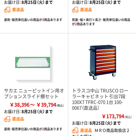
お届け日：
8月25日（火）まで
お届け日：
8月25日（火）まで
直送品
直送品
適用・販売単位違いの商品が
3
商品あります
質量・幅×奥行×高さ・販売単位違いの商品
が
2
商品あります
サカエ ニューピットイン用オ
トラスコ中山 TRUSCO ロー
プションスライド棚セット
ラーキャビネット 引出7段
100X7 TFRC-070 1台 100-
￥38,396
￥39,794
0067（直送品）
お届け日：
8月25日（火）まで
￥173,794
（税込）
直送品
お届け日：
8月25日（火）まで
適用・販売単位違いの商品が
2
商品あります
直送品
ＭＲＯ商品取扱店２