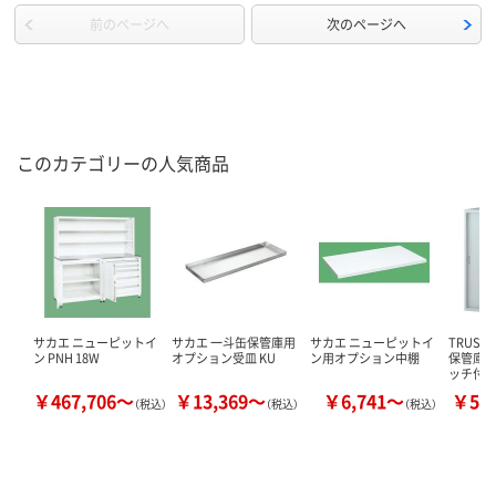
前のページへ
次のページへ
このカテゴリーの人気商品
サカエ ニューピットイ
サカエ 一斗缶保管庫用
サカエ ニューピットイ
TRUSC
ン PNH 18W
オプション受皿 KU
ン用オプション中棚
保管庫 
ッチ付 
￥467,706～
￥13,369～
￥6,741～
￥59
（税込）
（税込）
（税込）