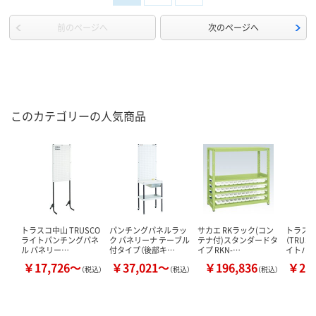
前のページへ
次のページへ
このカテゴリーの人気商品
トラスコ中山 TRUSCO
パンチングパネルラッ
サカエ RKラック(コン
トラス
ライトパンチングパネ
ク パネリーナ テーブル
テナ付)スタンダードタ
（TRUSC
ル パネリー…
付タイプ（後部キ…
イプ RKN-…
イトパ
￥17,726～
￥37,021～
￥196,836
￥22
（税込）
（税込）
（税込）