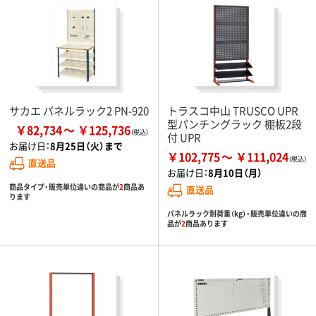
サカエ パネルラック2 PN-920
トラスコ中山 TRUSCO UPR
型パンチングラック 棚板2段
￥82,734
￥125,736
付 UPR
お届け日：
8月25日（火）まで
￥102,775
￥111,024
直送品
お届け日：
8月10日（月）
商品タイプ・販売単位違いの商品が
2
商品あ
直送品
ります
パネルラック耐荷重（kg）・販売単位違いの商
品が
2
商品あります