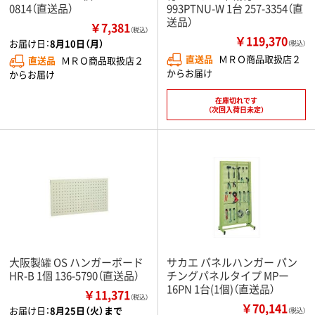
0814（直送品）
993PTNU-W 1台 257-3354（直
送品）
￥7,381
（税込）
￥119,370
お届け日：
8月10日（月）
（税込）
直送品
ＭＲＯ商品取扱店２
直送品
ＭＲＯ商品取扱店２
からお届け
からお届け
在庫切れです
（次回入荷日未定）
大阪製罐 OS ハンガーボード
サカエ パネルハンガー パン
HR-B 1個 136-5790（直送品）
チングパネルタイプ MPー
16PN 1台(1個)（直送品）
￥11,371
（税込）
￥70,141
お届け日：
8月25日（火）まで
（税込）