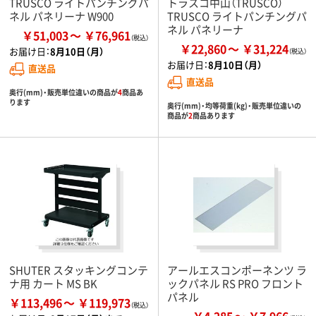
TRUSCO ライトパンチングパ
トラスコ中山（TRUSCO）
ネル パネリーナ W900
TRUSCO ライトパンチングパ
ネル パネリーナ
￥51,003
￥76,961
￥22,860
￥31,224
お届け日：
8月10日（月）
お届け日：
8月10日（月）
直送品
直送品
奥行(mm)・販売単位違いの商品が
4
商品あ
ります
奥行(mm)・均等荷重(kg)・販売単位違いの
商品が
2
商品あります
SHUTER スタッキングコンテ
アールエスコンポーネンツ ラ
ナ用 カート MS BK
ックパネル RS PRO フロント
パネル
￥113,496
￥119,973
￥4,285
￥7,966