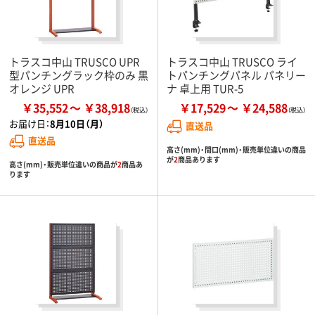
トラスコ中山 TRUSCO UPR
トラスコ中山 TRUSCO ライ
型パンチングラック枠のみ 黒
トパンチングパネル パネリー
オレンジ UPR
ナ 卓上用 TUR-5
￥35,552
￥38,918
￥17,529
￥24,588
お届け日：
8月10日（月）
直送品
直送品
高さ(mm)・間口(mm)・販売単位違いの商品
が
2
商品あります
高さ(mm)・販売単位違いの商品が
2
商品あ
ります