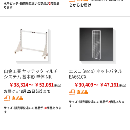
水平ピッチ・販売単位違いの商品が
3
商品あ
２からお届け
ります
山金工業 ヤマテック マルチ
エスコ（esco） ネットパネル
システム 基本形 単体 NK
EA661CX
￥38,324
￥52,081
￥30,409
￥47,161
お届け日：
8月25日（火）まで
直送品
直送品
サイズ・販売単位違いの商品が
2
商品ありま
す
サイズ・販売単位違いの商品が
10
商品ありま
す