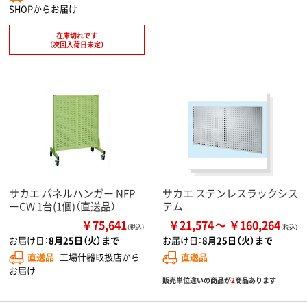
SHOPからお届け
在庫切れです
（次回入荷日未定）
サカエ パネルハンガー NFP
サカエ ステンレスラックシス
ーCW 1台(1個)（直送品）
テム
￥75,641
￥21,574
￥160,264
（税込）
お届け日：
8月25日（火）まで
お届け日：
8月25日（火）まで
直送品
工場什器取扱店から
直送品
お届け
販売単位違いの商品が
2
商品あります