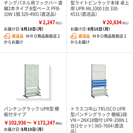
チングパネル用フックバー 直
型ライトビンラック本体 卓上
線2本タイプ B型ベース PFB-
用 UPR-ML1000 1台 330-
10W 1個 329-4901（直送品）
4531（直送品）
￥2,247
￥20,834
（税込）
（税込）
お届け日：
8月10日（月）
お届け日：
8月10日（月）
直送品
ＭＲＯ商品取扱店２
直送品
ＭＲＯ商品取扱店２
からお届け
からお届け
パンチングラック UPR型 棚
トラスコ中山 TRUSCO UPR
板付タイプ
型パンチングラック 棚板2段
VNー2NX18個付 UPR-208N 1
￥102,936
￥172,247
台(1セット) 365-7604（直送
お届け日：
8月10日（月）
品）