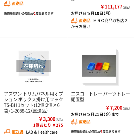
直送品
￥111,177
（税込）
お届け日：
8月10日（月）
販売単位違いの商品が
2
商品あります
直送品
ＭＲＯ商品取扱店２
からお届け
アズワン トリムパネル用オプ
エスコ トレー パーツトレー
ション ボックス掛け用フック
棚置型
TS-BH 1セット(12個:2個×6
￥7,200
（税込）
袋) 1-2088-12（直送品）
お届け日：
8月21日（金）まで
￥3,300
（税込）
直送品
1個あたり ￥275
直送品
LAB & Healthcare
販売単位違いの商品が
3
商品あります