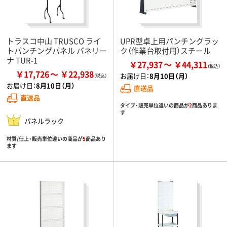
トラスコ中山 TRUSCO ライ
UPR型卓上用パンチングラッ
トパンチングパネル パネリー
ク（作業台取付用）スチール
ナ TUR-1
￥27,937
￥44,311
￥17,726
￥22,938
お届け日：
8月10日（月）
お届け日：
8月10日（月）
直送品
直送品
タイプ・販売単位違いの商品が
2
商品ありま
す
パネルラック
材質/仕上・販売単位違いの商品が
5
商品あり
ます