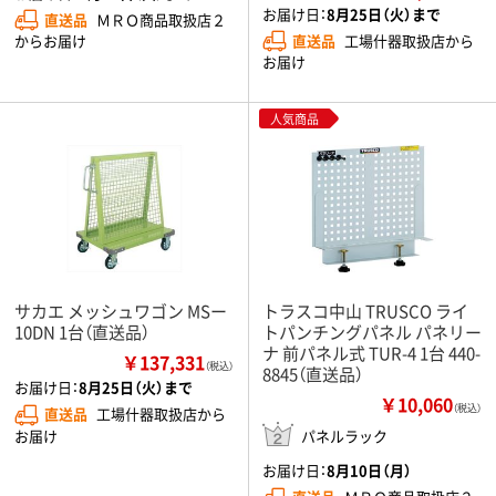
お届け日：
8月25日（火）まで
直送品
ＭＲＯ商品取扱店２
直送品
工場什器取扱店から
からお届け
お届け
人気商品
サカエ メッシュワゴン MSー
トラスコ中山 TRUSCO ライ
10DN 1台（直送品）
トパンチングパネル パネリー
ナ 前パネル式 TUR-4 1台 440-
￥137,331
（税込）
8845（直送品）
お届け日：
8月25日（火）まで
￥10,060
（税込）
直送品
工場什器取扱店から
お届け
パネルラック
お届け日：
8月10日（月）