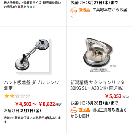
お届け日：
8月27日（木）まで
最大吸着能力・吸着面サイズ・販売単位違い
の商品が
4
商品あります
直送品
工具総本店からお届
け
ハンド吸着盤 ダブル シンワ
新潟精機 サクションリフタ
測定
30KG SLーA30 1個（直送品）
￥5,053
（税込）
お届け日：
8月28日（金）まで
￥4,502
￥8,822
直送品
機械工具等取扱店６
お届け日：
8月7日（金）
からお届け
吸着力・販売単位違いの商品が
3
商品ありま
す