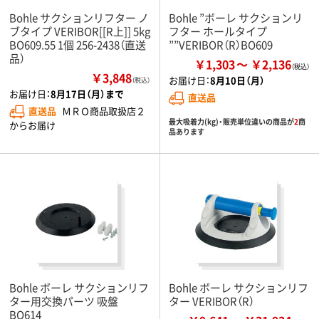
Bohle サクションリフター ノ
Bohle ”ボーレ サクションリ
ブタイプ VERIBOR[[R上]] 5kg
フター ホールタイプ
BO609.55 1個 256-2438（直送
””VERIBOR（R）BO609
品）
￥1,303
￥2,136
￥3,848
お届け日：
8月10日（月）
（税込）
お届け日：
8月17日（月）まで
直送品
直送品
ＭＲＯ商品取扱店２
最大吸着力(kg)・販売単位違いの商品が
2
商
からお届け
品あります
Bohle ボーレ サクションリフ
Bohle ボーレ サクションリフ
ター用交換パーツ 吸盤
ター VERIBOR（R）
BO614