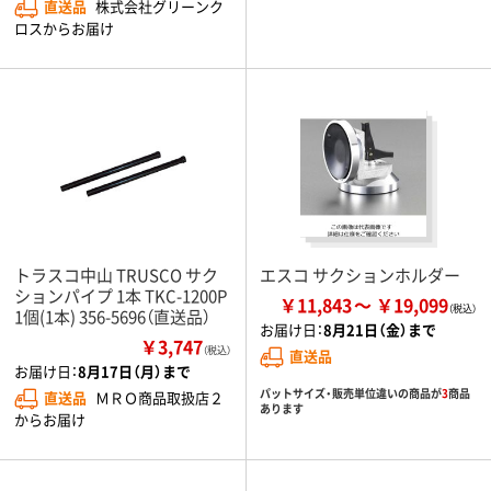
直送品
株式会社グリーンク
ロスからお届け
トラスコ中山 TRUSCO サク
エスコ サクションホルダー
ションパイプ 1本 TKC-1200P
￥11,843
￥19,099
1個(1本) 356-5696（直送品）
お届け日：
8月21日（金）まで
￥3,747
（税込）
直送品
お届け日：
8月17日（月）まで
パットサイズ・販売単位違いの商品が
3
商品
直送品
ＭＲＯ商品取扱店２
あります
からお届け