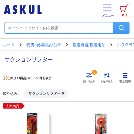
カゴ
メニュー
ホーム
物流・現場用品/台車
搬送機器/搬送用品
吊りクラ
サクションリフター
1
101
件（173商品）中 1～50件を表示
表示切替
絞り込み
並び替え
サクションリフター
絞り込み
人気商品