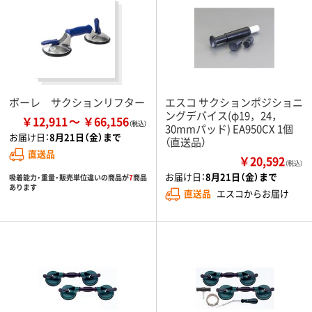
ボーレ サクションリフター
エスコ サクションポジショニ
ングデバイス(φ19，24，
￥12,911
￥66,156
30mmパッド) EA950CX 1個
お届け日：
8月21日（金）まで
（直送品）
直送品
￥20,592
（税込）
お届け日：
8月21日（金）まで
吸着能力・重量・販売単位違いの商品が
7
商品
あります
直送品
エスコからお届け