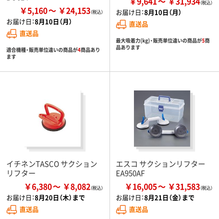
￥9,641
￥31,934
￥5,160
￥24,153
お届け日：
8月10日（月）
お届け日：
8月10日（月）
直送品
直送品
最大吸着力(kg)・販売単位違いの商品が
5
商
品あります
適合機種・販売単位違いの商品が
4
商品あり
ます
イチネンTASCO サクション
エスコ サクションリフター
リフター
EA950AF
￥6,380
￥8,082
￥16,005
￥31,583
お届け日：
8月20日（木）まで
お届け日：
8月21日（金）まで
直送品
直送品