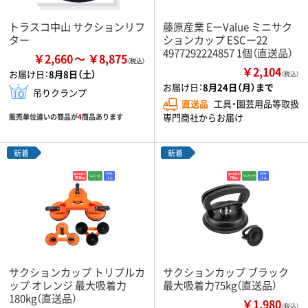
トラスコ中山 サクションリフ
藤原産業 EーValue ミニサク
ター
ションカップ ESCー22
4977292224857 1個（直送品）
￥2,660
￥8,875
￥2,104
お届け日：
8月8日（土）
（税込）
お届け日：
8月24日（月）まで
吊りクランプ
直送品
工具・園芸用品等取扱
専門商社からお届け
販売単位違いの商品が
4
商品あります
新着
新着
サクションカップ トリプルカ
サクションカップ ブラック
ップ オレンジ 最大吸着力
最大吸着力75kg（直送品）
180kg（直送品）
￥1,980
（税込）