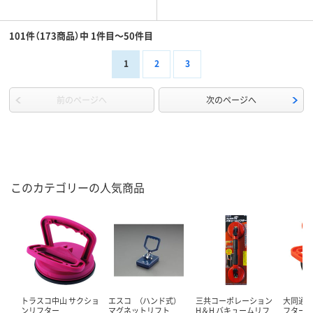
101件（173商品）中 1件目～50件目
1
2
3
前のページへ
次のページへ
このカテゴリーの人気商品
トラスコ中山 サクショ
エスコ （ハンド式）
三共コーポレーション
大同通商
ンリフター
マグネットリフト
H＆H バキュームリフ
フター 90