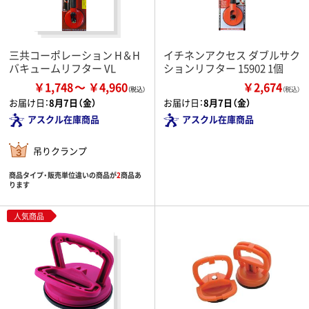
三共コーポレーション H＆H
イチネンアクセス ダブルサク
バキュームリフター VL
ションリフター 15902 1個
￥1,748
￥4,960
￥2,674
（税込）
お届け日：
8月7日（金）
お届け日：
8月7日（金）
アスクル在庫商品
アスクル在庫商品
吊りクランプ
商品タイプ・販売単位違いの商品が
2
商品あ
ります
人気商品