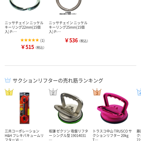
ニッサチェイン ニッケル
ニッサチェイン ニッケル
キーリング22mm(15個
キーリング25mm(15個
入) P-…
入) P-…
￥536
(
1
)
（税込）
￥515
（税込）
サクションリフターの売れ筋ランキング
三共コーポレーション
坂謙 ゼクソン 吸盤リフタ
トラスコ中山 TRUSCO サ
藤
H&H フレキバキュームリ
ー シングル型 19014031
クションリフター 20kg
ク
フター VL…
…
T…
2