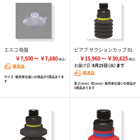
エスコ 吸盤
ピアブ サクションカップ BL
￥7,500
￥7,680
￥15,960
￥30,625
お届け日：
8月25日（火）まで
直送品
直送品
サイズ・販売単位違いの商品が
3
商品ありま
す
高さ(mm)・径(mm)・販売単位違いの商品が
4
商品あります