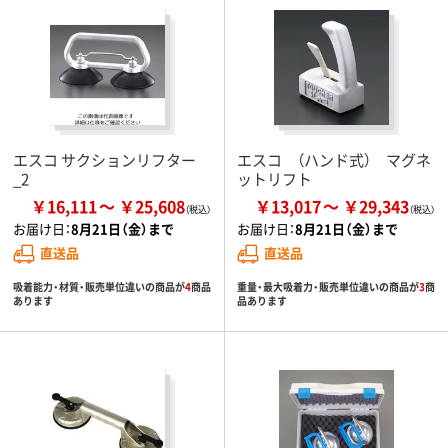
エスコ サクションリフター
エスコ （ハンド式） マグネ
_2
ットリフト
￥16,111
￥25,608
￥13,017
￥29,343
お届け日：
8月21日（金）まで
お届け日：
8月21日（金）まで
直送品
直送品
吸着能力・材質・販売単位違いの商品が
4
商品
重量・最大吸着力・販売単位違いの商品が
3
商
あります
品あります