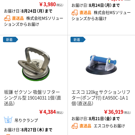
￥3,980
お届け日：
8月24日（月）まで
（税込）
お届け日：
8月24日（月）まで
直送品
株式会社MSソリュー
直送品
株式会社MSソリュー
ションズからお届け
ションズからお届け
新着
新着
坂謙 ゼクソン 吸盤リフター
エスコ 120kg サクションリフ
シングル型 19014031 1個（直
ター(ポンプ付) EA950C-1A 1
送品）
個（直送品）
￥4,384
￥36,919
（税込）
（税込）
お届け日：
8月21日（金）まで
吊りクランプ
直送品
エスコからお届け
お届け日：
8月27日（木）まで