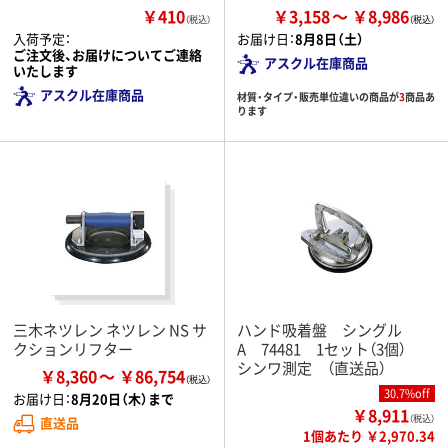
￥410
￥3,158
￥8,986
（税込）
入荷予定：
お届け日：
8月8日（土）
ご注文後、お届けについてご連絡
アスクル在庫商品
いたします
アスクル在庫商品
材質・タイプ・販売単位違いの商品が
3
商品あ
ります
三木ネツレン ネツレン NS サ
ハンド吸着盤 シングル
クションリフター
A 74481 1セット（3個）
シンワ測定 （直送品）
￥8,360
￥86,754
30.7%off
お届け日：
8月20日（木）まで
￥8,911
（税込）
直送品
1個あたり ￥2,970.34