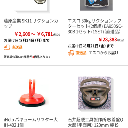
藤原産業 SK11 サクションカ
エスコ 30kg サクションリフ
ップ
ターセット(2個組) EA950SC-
30B 1セット(1SET)（直送品）
￥2,609
￥6,781
￥28,383
お届け日：
8月24日（月）まで
（税込）
お届け日：
8月21日（金）まで
直送品
直送品
エスコからお届け
販売単位違いの商品が
4
商品あります
iHelp バキュームリフター大
石井超硬工具製作所 吸着盤Q
IH-402 1個
太郎（平面用） 120mm 製 IS