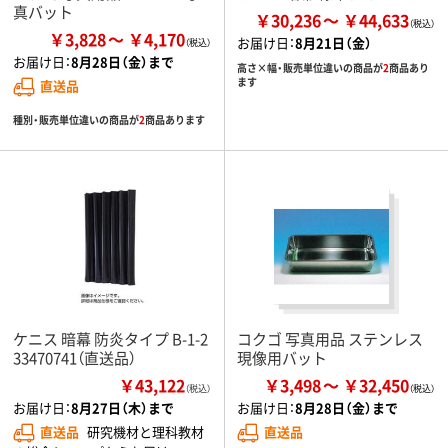
真バット
￥30,236
￥44,633
￥3,828
￥4,170
お届け日：
8月21日（金）
お届け日：
8月28日（金）まで
高さ×幅・販売単位違いの商品が
2
商品あり
ます
直送品
種別・販売単位違いの商品が
2
商品あります
ケニス 暗幕 防炎タイプ B-1-2
コクゴ 写真用品 ステンレス
33470741（直送品）
現像用バット
￥43,122
￥3,498
￥32,450
（税込）
お届け日：
8月27日（木）まで
お届け日：
8月28日（金）まで
直送品
研究機材と理科教材
直送品