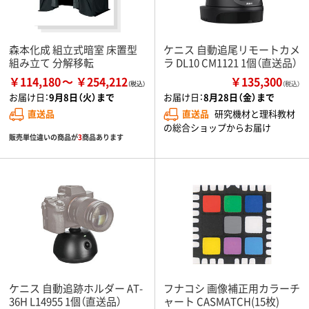
森本化成 組立式暗室 床置型
ケニス 自動追尾リモートカメ
組み立て 分解移転
ラ DL10 CM1121 1個（直送品）
￥114,180
￥254,212
￥135,300
（税込）
お届け日：
9月8日（火）まで
お届け日：
8月28日（金）まで
直送品
直送品
研究機材と理科教材
の総合ショップからお届け
販売単位違いの商品が
3
商品あります
ケニス 自動追跡ホルダー AT-
フナコシ 画像補正用カラーチ
36H L14955 1個（直送品）
ャート CASMATCH(15枚)