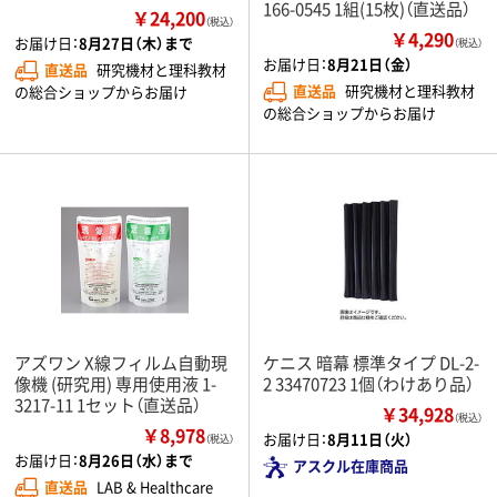
166-0545 1組(15枚)（直送品）
￥24,200
（税込）
￥4,290
お届け日：
8月27日（木）まで
（税込）
お届け日：
8月21日（金）
直送品
研究機材と理科教材
直送品
研究機材と理科教材
の総合ショップからお届け
の総合ショップからお届け
アズワン X線フィルム自動現
ケニス 暗幕 標準タイプ DL-2-
像機 (研究用) 専用使用液 1-
2 33470723 1個（わけあり品）
3217-11 1セット（直送品）
￥34,928
（税込）
￥8,978
お届け日：
8月11日（火）
（税込）
お届け日：
8月26日（水）まで
アスクル在庫商品
直送品
LAB & Healthcare