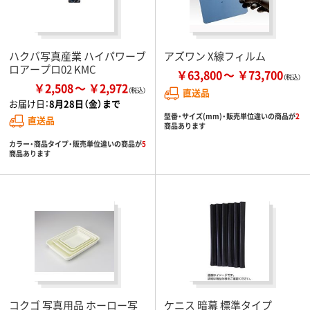
ハクバ写真産業 ハイパワーブ
アズワン X線フィルム
ロアープロ02 KMC
￥63,800
￥73,700
￥2,508
￥2,972
直送品
お届け日：
8月28日（金）まで
型番・サイズ(mm)・販売単位違いの商品が
2
直送品
商品あります
カラー・商品タイプ・販売単位違いの商品が
5
商品あります
コクゴ 写真用品 ホーロー写
ケニス 暗幕 標準タイプ