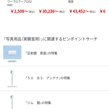
ワーブロアープロ02
暗室
KMC
￥2,508～
￥30,236～
￥43,452～
￥63
（税込）
（税込）
（税込）
「写真用品（実験室用）」に関連するピンポイントサーチ
「反射鏡 表面」の特集
「５０ ＢＳ アンテナ」の特集
「ジム 鏡」の特集