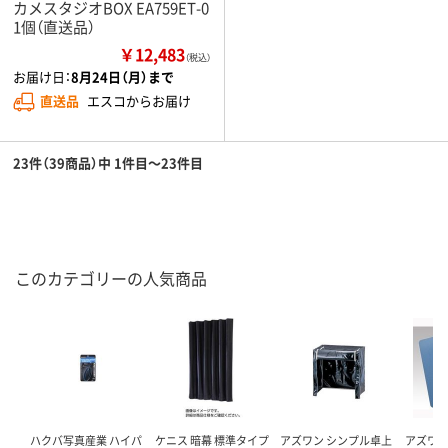
カメスタジオBOX EA759ET-0
1個（直送品）
￥12,483
（税込）
お届け日：
8月24日（月）まで
直送品
エスコからお届け
23件（39商品）中 1件目～23件目
このカテゴリーの人気商品
ハクバ写真産業 ハイパ
ケニス 暗幕 標準タイプ
アズワン シンプル卓上
アズワン