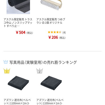
アスクル限定販売 トラス
アスクル限定販売 つめブ
コ中山 ノンスリップマッ
ラシ 白 1個 オリジナル
ト すべり止…
￥504
(
4
)
（税込）
￥206
（税込）
写真用品（実験室用）の売れ筋ランキング
アズワン 遮光布(ベルベ
アズワン 遮光布(ベルベ
ット) 1100mm×2m 3-
ット) 1100mm×1m 3-