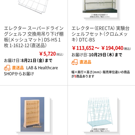
エレクター スーパードライン
エレクター（ERECTA） 実験台
グシェルフ 交換用吊り下げ棚
シェルフセット（クロムメッ
板(メッシュマット) DS-HS 1
キ） DTC-BS
枚 1-1612-12（直送品）
￥113,652
￥194,040
￥5,720
お届け日：
10月29日（木）まで
（税込）
お届け日：
8月21日（金）まで
直送品
直送品
LAB & Healthcare
幅×奥行×高さ(mm)・販売単位違いの商品
SHOPからお届け
が
5
商品あります