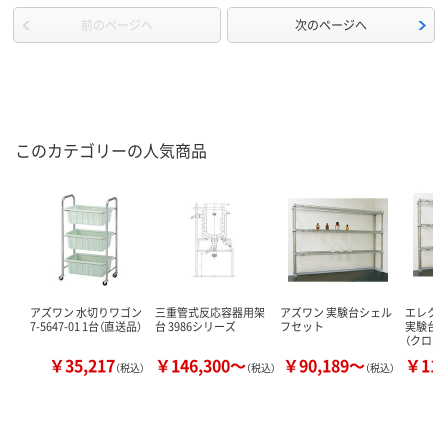
前のページへ
次のページへ
このカテゴリーの人気商品
アズワン 水切りワゴン
三重管式反応容器用架
アズワン 実験台シェル
エレクター
7-5647-01 1台（直送品）
台 3986シリーズ
フセット
実験台
（クロム
￥35,217
￥146,300～
￥90,189～
￥113
（税込）
（税込）
（税込）