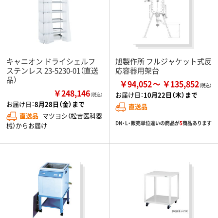
キャニオン ドライシェルフ
旭製作所 フルジャケット式反
ステンレス 23-5230-01（直送
応容器用架台
品）
￥94,052
￥135,852
￥248,146
お届け日：
10月22日（木）まで
（税込）
お届け日：
8月28日（金）まで
直送品
直送品
マツヨシ（松吉医科器
DN・L・販売単位違いの商品が
5
商品あります
械）からお届け