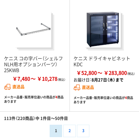
ケニス コの字バー（シェルフ
ケニス ドライキャビネット
NLH用オプションパーツ）
KDC
25KWB
￥52,800
￥283,800
￥7,480
￥10,278
お届け日：
8月27日（木）まで
直送品
直送品
メーカー品番・販売単位違いの商品が
4
商品
メーカー品番・販売単位違いの商品が
4
商品
あります
あります
113件（220商品）中 1件目～50件目
1
2
3