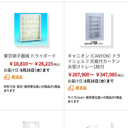
東京硝子器械 ドライボード
キャニオン （CANYON） ドラ
イシェルフ 天板付カーテン
￥18,810
￥28,215
水受けトレー1枚付
お届け日：
8月26日（水）まで
￥207,900
￥347,985
直送品
お届け日：
8月26日（水）まで
外形寸法・型式・販売単位違いの商品が
2
商品
直送品
あります
サイズ(mm)・販売単位違いの商品が
4
商品
あります