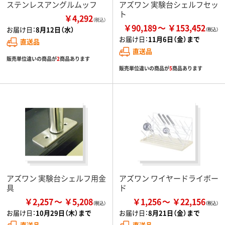
ステンレスアングルムッフ
アズワン 実験台シェルフセッ
ト
￥4,292
（税込）
￥90,189
￥153,452
お届け日：
8月12日（水）
お届け日：
11月6日（金）まで
直送品
直送品
販売単位違いの商品が
2
商品あります
販売単位違いの商品が
5
商品あります
アズワン 実験台シェルフ用金
アズワン ワイヤードライボー
具
ド
￥2,257
￥5,208
￥1,256
￥22,156
お届け日：
10月29日（木）まで
お届け日：
8月21日（金）まで
直送品
直送品