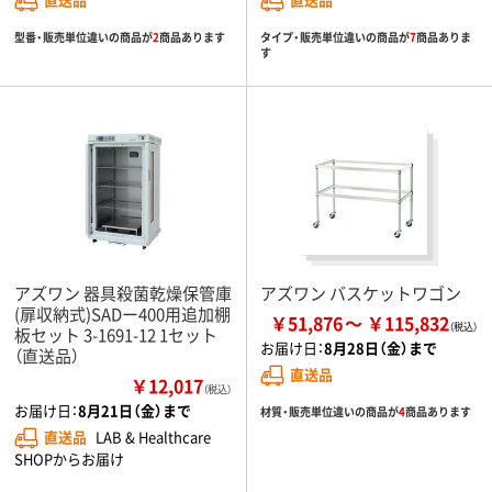
型番・販売単位違いの商品が
2
商品あります
タイプ・販売単位違いの商品が
7
商品ありま
す
アズワン 器具殺菌乾燥保管庫
アズワン バスケットワゴン
(扉収納式)SADー400用追加棚
￥51,876
￥115,832
板セット 3-1691-12 1セット
お届け日：
8月28日（金）まで
（直送品）
直送品
￥12,017
（税込）
お届け日：
8月21日（金）まで
材質・販売単位違いの商品が
4
商品あります
直送品
LAB & Healthcare
SHOPからお届け