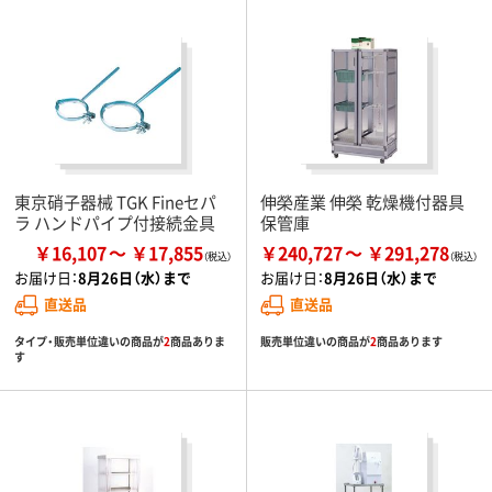
東京硝子器械 TGK Fineセパ
伸榮産業 伸榮 乾燥機付器具
ラ ハンドパイプ付接続金具
保管庫
￥16,107
￥17,855
￥240,727
￥291,278
お届け日：
8月26日（水）まで
お届け日：
8月26日（水）まで
直送品
直送品
タイプ・販売単位違いの商品が
2
商品ありま
販売単位違いの商品が
2
商品あります
す