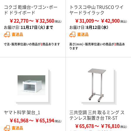
コクゴ 乾燥台・ワゴン・ボー
トラスコ中山 TRUSCO ワイ
ド ドライボード
ヤードライラック
￥22,770
￥32,560
￥31,009
￥42,900
お届け日：
11月17日（火）まで
お届け日：
8月12日（水）
直送品
直送品
寸法・販売単位違いの商品が
2
商品あります
高さ(mm)・販売単位違いの商品が
2
商品あ
ります
ヤマト科学 架台_1
三共空調 三共 取るミング ス
テンレス製置き台 TR-ST
￥61,968
￥65,194
￥65,678
￥76,810
直送品