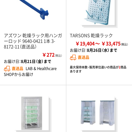
アズワン 乾燥ラック用ハンガ
TARSONS 乾燥ラック
ーロッド 9640-0421 1本 3-
￥19,404
￥33,475
8172-11（直送品）
お届け日：
8月26日（水）まで
￥272
（税込）
直送品
お届け日：
8月21日（金）まで
最大保持本数・販売単位違いの商品が
2
商品
直送品
LAB & Healthcare
あります
SHOPからお届け