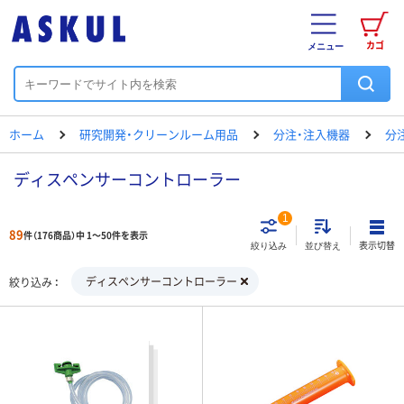
カゴ
メニュー
ホーム
研究開発・クリーンルーム用品
分注・注入機器
分
ディスペンサーコントローラー
1
89
件（176商品）中 1～50件を表示
表示切替
絞り込み
並び替え
ディスペンサーコントローラー
絞り込み