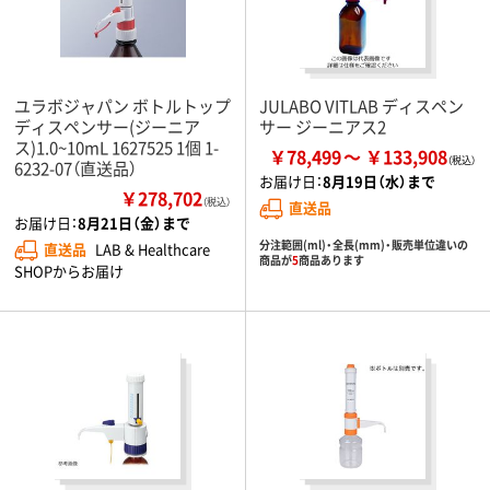
ユラボジャパン ボトルトップ
JULABO VITLAB ディスペン
ディスペンサー(ジーニア
サー ジーニアス2
ス)1.0~10mL 1627525 1個 1-
￥78,499
￥133,908
6232-07（直送品）
お届け日：
8月19日（水）まで
￥278,702
（税込）
直送品
お届け日：
8月21日（金）まで
分注範囲(ml)・全長(mm)・販売単位違いの
直送品
LAB & Healthcare
商品が
5
商品あります
SHOPからお届け