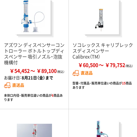
アズワン ディスペンサーコン
ソコレックス キャリブレック
トローラー ボトルトップディ
スディスぺンサー
スペンサー 吸引ノズル・泡抜
Calibrex（TM）
機構付
￥60,500
￥79,752
￥54,452
￥89,100
直送品
お届け日：
8月21日（金）まで
型番・付属品・販売単位違いの商品が
15
商品
直送品
あります
本体口内径・販売単位違いの商品が
6
商品あ
ります