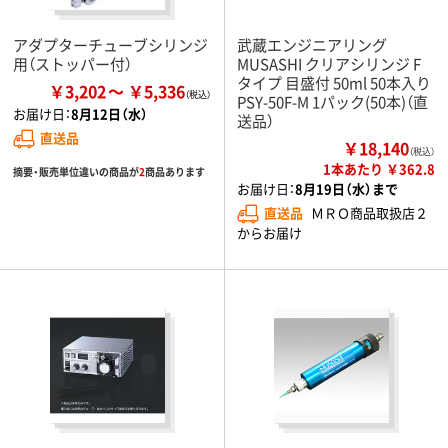
アダプターチューブシリンジ
武蔵エンジニアリング
用（ストッパー付）
MUSASHI クリアシリンジ F
タイプ 目盛付 50ml 50本入り
￥3,202
￥5,336
PSY-50F-M 1パック(50本)（直
お届け日：
8月12日（水）
送品）
直送品
￥18,140
（税込）
1本あたり ￥362.8
摘要・販売単位違いの商品が
2
商品あります
お届け日：
8月19日（水）まで
直送品
ＭＲＯ商品取扱店２
からお届け