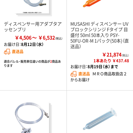
ディスペンサー用アダプタア
MUSASHI ディスペンサー UV
ッセンブリ
ブロックシリンジ Fタイプ 目
盛付 50ml 50本入り PSY-
￥4,506
￥6,532
50FU-OR-M 1パック(50本)（直
お届け日：
8月12日（水）
送品）
直送品
￥21,874
（税込）
1本あたり ￥437.48
適合バレル・販売単位違いの商品が
2
商品あ
ります
お届け日：
8月19日（水）まで
直送品
ＭＲＯ商品取扱店２
からお届け