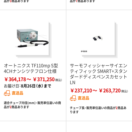
品が
3
商品あります
品が
7
商品あります
オートニクス TF110mp S型
サーモフィッシャーサイエン
4CHナンシツテフロン仕様
ティフィック SMART+スタン
ダードディスペンスカセット
￥364,178
￥371,250
LN
お届け日：
8月26日（水）まで
￥237,210
￥263,720
直送品
直送品
適合チューブ内径(mm)・販売単位違いの商
品が
2
商品あります
チューブ長・販売単位違いの商品が
2
商品あ
ります