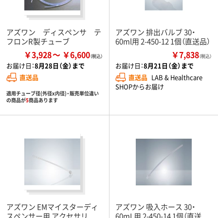
アズワン ディスペンサ テ
アズワン 排出バルブ 30・
フロンR製チューブ
60ml用 2-450-12 1個（直送品）
￥3,928
￥6,600
￥7,838
（税込）
お届け日：
8月28日（金）まで
お届け日：
8月21日（金）まで
直送品
直送品
LAB & Healthcare
SHOPからお届け
適用チューブ径(外径x内径)・販売単位違い
の商品が
5
商品あります
アズワン EMマイスターディ
アズワン 吸入ホース 30・
スペンサー用 アクセサリ
60mL用 2-450-14 1個（直送