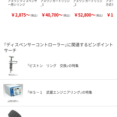
アズワン ディスペンサ
アズワン カートリッジ
アズワン カートリッジ
アズワン
ー用シリンジ
_3
_2
方式デ
￥2,875～
￥40,700～
￥52,800～
￥13
（税込）
（税込）
（税込）
「ディスペンサーコントローラー」に関連するピンポイント
サーチ
「ピストン リング 交換」の特集
「ＭＳ－１ 武蔵エンジニアリング」の特集