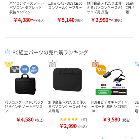
パソコンケース ノート
1.8m RJ45 - DB9 Cisco
無印良品 入れたまま使
Startec
パソコン・タブレット
コンソールケーブル…
えるパソコンケース A4
CPU用
収納 MacBoo…
サイズ用 良品…
着…
￥4,080～
￥5,140
￥2,990～
（税込）
（税込）
（税込）
PC組立パーツの売れ筋ランキング
パソコンケース PCバッグ
無印良品 入れたまま使え
HDMI ビデオキャプチャ
St
15.6インチ ノートパソコ
るパソコンケース A4サイ
ーボード USB-A・C対応
ト
ン・…
ズ用 黒 …
10…
増
￥4,580
￥9,580
(
4件
)
（税込）
（税込）
￥2,990
（税込）