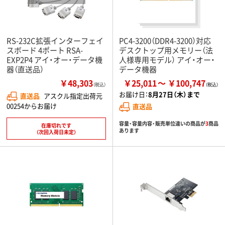
RS-232C拡張インターフェイ
PC4-3200（DDR4-3200）対応
スボード 4ポート RSA-
デスクトップ用メモリー（法
EXP2P4 アイ・オー・データ機
人様専用モデル） アイ・オー・
器（直送品）
データ機器
￥48,303
￥25,011
￥100,747
（税込）
お届け日：
8月27日（木）まで
直送品
アスクル指定出荷元
00254からお届け
直送品
容量・容量内容・販売単位違いの商品が
3
商品
在庫切れです
あります
（次回入荷日未定）