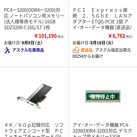
PC4ー3200(DDR4ー3200)対
ＰＣＩ Ｅｘｐｒｅｓｓ接
応 ノートパソコン用メモリー
続 ２．５ＧｂＥ ＬＡＮア
(法人様専用モデル) 16GB
ダプター ETQG-PCIE 1個 ア
SDZ3200-C16G/ST 1枚
イ・オー・データ機器（直送品）
￥101,190
￥6,762
（税込）
（税込）
お届け日：
8月8日（土）
お届け日：
8月18日（火）
アスクル在庫商品
直送品
アスクル指定出荷元
00254からお届け
４Ｋ／６０ｐ記録対応 ソフ
アイ・オー・データ機器 PC4-
トウェアエンコード型 ＰＣ
3200(DDR4-3200)対応 デスク
Ｉｅキャプチャーボード GV-
トップ用メモリー32GB