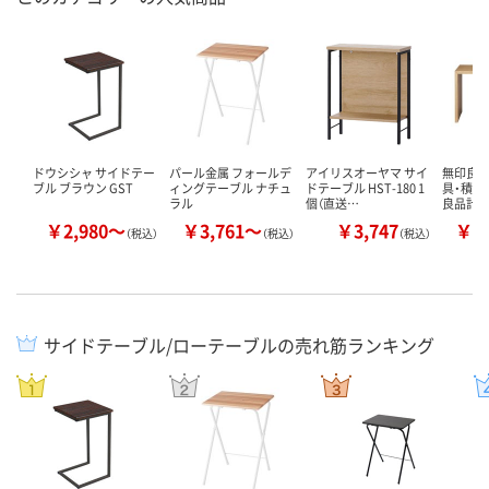
ドウシシャ サイドテー
パール金属 フォールデ
アイリスオーヤマ サイ
無印良品
ブル ブラウン GST
ィングテーブル ナチュ
ドテーブル HST-180 1
具・積層
ラル
個（直送…
良品計
￥2,980～
￥3,761～
￥3,747
￥6
（税込）
（税込）
（税込）
サイドテーブル/ローテーブルの売れ筋ランキング