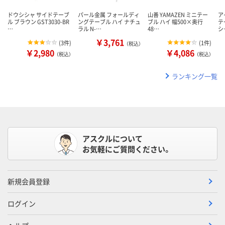
ドウシシャ サイドテーブ
パール金属 フォールディ
山善 YAMAZEN ミニテー
ア
ル ブラウン GST3030-BR
ングテーブル ハイ ナチュ
ブル ハイ 幅500×奥行
テ
…
ラル N-…
48…
シ
￥3,761
(
3件
)
(
1件
)
（税込）
￥2,980
￥4,086
（税込）
（税込）
ランキング一覧
アスクルについて
お気軽にご質問ください。
新規会員登録
ログイン