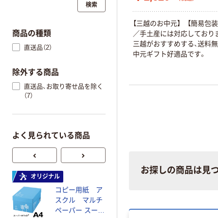
検索
【三越のお中元】 【簡易包装
商品の種類
／手土産には対応しておりま
三越がおすすめする、送料
直送品（2）
中元ギフト好適品です。
除外する商品
直送品、お取り寄せ品を除く
（7）
よく見られている商品
お探しの商品は見
オリジナル
オリジナル
コピー用紙 ア
ゴミ袋 エコノミ
スクル マルチ
ータイプ 乳白半
ペーパー スーパ
透明 高密度タイ