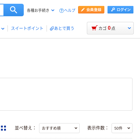
ヘルプ
各種お手続き
0
スイートポイント
あとで買う
カゴ
点
並べ替え：
表示件数：