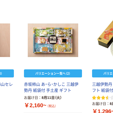
）
バリエーション一覧へ（2）
バリエ
柿山セレ
赤坂柿山 あ・ら・かしこ 三越伊
三越伊勢丹
勢丹 紙袋付 手土産 ギフト
フト 紙袋
お届け日
8月11日（火）
お届け日
8
￥2,160~
（税込）
￥1,296