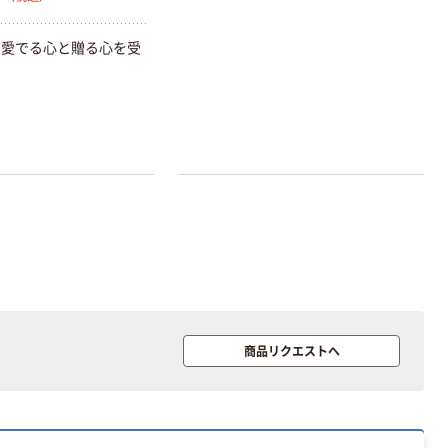
を愛でる心と贈る心を受
ト
商品リクエストへ
本気プライス
本気プライス
アスクル はたら
キングジム テプ
く ふせん 付箋
ラ TEPRA
75×25mm
PRO【純正】テー