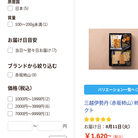
原産国
日本（5）
質量
100～200g未満（1）
お届け日目安
当日〜翌々日お届け（7)
ブランドから絞り込む
赤坂柿山（9）
価格（税込）
バリエーション一覧へ（3
1000円～1999円（2）
三越伊勢丹〈赤坂柿山〉
2000円～3999円（6）
クト
7000円～9999円（1）
〜
円
お届け日
8月11日（火）
￥1,620~
（税込）