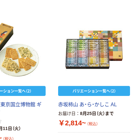
ーション一覧へ（2）
バリエーション一覧へ（2）
 東京国立博物館 ギ
赤坂柿山 あ・ら・かしこ AL
付
お届け日
8月25日（火）まで
￥2,814~
（税込）
月11日（火）
~
（税込）