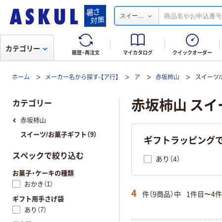
...
スイー
カテゴリー
履歴・再注文
マイカタログ
クイックオーダー
ホーム
メーカー名から探す-【ア行】
ア
赤坂柿山
スイーツ
赤坂柿山 スイ
カテゴリー
赤坂柿山
スイーツ/お菓子ギフト（9）
ギフトラッピング
スペックで絞り込む
あり（4）
お菓子・ケーキの種類
おかき（1）
4
件（9商品）中
1件目〜4
ギフト用手さげ袋
あり（7）