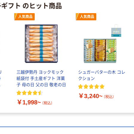
子ギフト のヒット商品
￥386~
￥358~
（税込）
（税込）
人気商品
人気商品
本気プライス
オリジナル
トイレットペー
サントリー 伊右
パー ダブル60
衛門 「お茶、どう
ｍ 再生紙
ぞ。」 緑茶
100% 6ロール
￥460~
￥528~
（税込）
（税込）
リサイクル100
芯あり FSC認
証
オリジナル
オリジナル
リ
三越伊勢丹 ヨックモック
シュガーバターの木 コレ
乾電池 単4
アスクル プラス
丹
紙袋付 手土産ギフト 洋菓
クション
形 アルカリ乾
チックグローブ
フ
子 母の日 父の日 敬老の日
電池 北欧パッ
粉なし（パウダ
ケージ アスク
ーフリー）
￥140~
￥398~
￥3,240~
（税込）
（税込）
（税込）
ルオリジナル
￥1,998~
（税込）
富士フイルム
オリジナル
instax mini13
アスクルオリジ
INS MINI 13
ナル ラミネー
￥12,100~
トフィルム A4