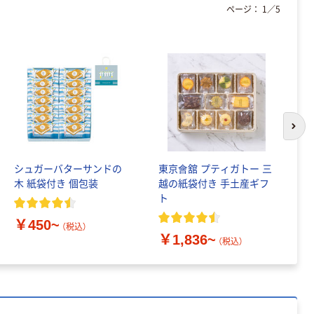
プ 白ラベル
￥377~
￥914~
ページ：
1
／
5
（税込）
（税込）
12mm幅 （黒文
字）
富士フイルム チ
本気プライス
ェキ専用フィル
ニチバン セロテ
ム INSTAX MINI
ープ 大巻
WW2
￥1,580~
￥124~
（税込）
（税込）
次の
本気プライス
本気プライス
アスクル セロハ
トイレットペー
シュガーバターサンドの
東京會舘 プティガトー 三
〈
ンテープ
パー シングル
木 紙袋付き 個包装
越の紙袋付き 手土産ギフ
エ
120ｍ 再生紙
￥216~
（税込）
ト
ー
100% 6ロール
￥470~
（税込）
リサイクル100
￥450~
（税込）
本気プライス
芯あり FSC認
￥1,836~
￥
（税込）
証
アスクル トイ
レのおそうじシ
ート 大王製紙
共同企画 トイ
￥330~
（税込）
レクリーナー