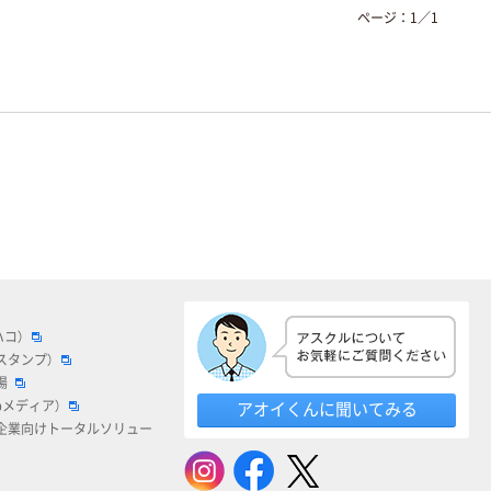
ページ：
1
／
1
ハコ）
スタンプ）
場
bメディア）
アオイくんに聞いてみる
企業向けトータルソリュー