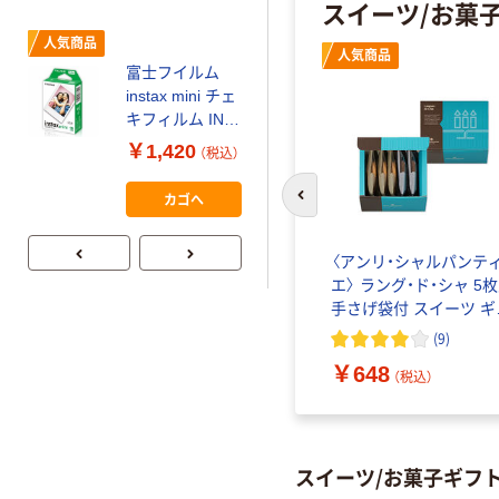
スイーツ/お菓
ミー+
￥149~
（税込）
人気商品
人気商品
富士フイルム
本気プライス
instax mini チェ
【ガムテープ】ア
キフィルム INS
スクル 現場のチ
MINI JP1 1パッ
￥1,420
（税込）
カラ 厚さ
ク（10枚入り）
0.22mm 布テー
￥145~
（税込）
カゴへ
前のスライドへ
プ
〈アンリ・シャルパンテ
エ〉 ラング・ド・シャ 5
手さげ袋付 スイーツ ギフ
ト 洋菓子 焼き菓子 手
(
9
)
￥648
（税込）
スイーツ/お菓子ギフ