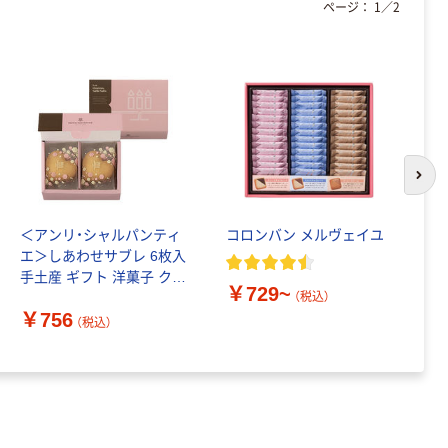
ページ：
1
／
2
トイレシート
オリジナル
本気プライス
アスクル フラッ
トファイル エコ
ノミータイプ
A4タテ(コクヨ
￥115~
（税込）
製造）
次の
＜アンリ・シャルパンティ
コロンバン メルヴェイユ
〈
エ＞しあわせサブレ 6枚入
三
手土産 ギフト 洋菓子 クッ
ギ
￥729~
キー ビスケット 個包装 贈
餅
（税込）
￥756
答品 紙袋付き
（税込）
￥