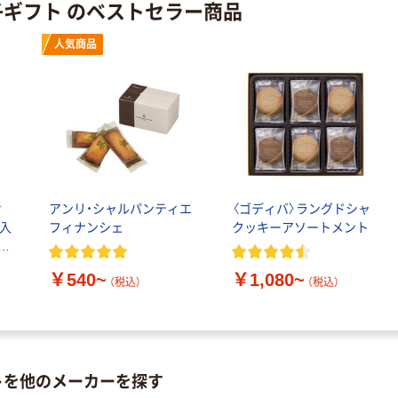
子ギフト のベストセラー商品
（税込）
サイズ
￥458~
（税込）
100μ（ミクロン）
人気商品
本気プライス
本気プライス
大塚製薬工場
ペーパータオル
経口補水液 オー
中判 再生紙
エスワン（OS-1）
100％ 200枚
￥159~
（税込）
FSC認証 シング
￥149~
（税込）
ル 大王製紙共同
企画 オリジナル
ィ
アンリ・シャルパンティエ
〈ゴディバ〉ラングドシャ
枚入
フィナンシェ
クッキーアソートメント
土産
￥540~
￥1,080~
（税込）
（税込）
トを他のメーカーを探す