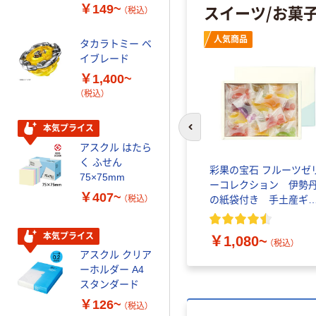
ーホワイト+
プ 詰替用 バイ
スイーツ/お菓
￥149~
￥616~
（税込）
（税込）
オマス素材10％
配合
人気商品
タカラトミー ベ
オリジナル
イブレード
乾電池 単3
￥1,400~
形 アルカリ乾
（税込）
電池 北欧パッ
ケージ アスク
￥140~
（税込）
ルオリジナル
本気プライス
前のスライドへ
アスクル はたら
本気プライス
く ふせん
彩果の宝石 フルーツゼ
ティッシュペー
75×75mm
ーコレクション 伊勢
パー ボックス
￥407~
の紙袋付き 手土産ギ
（税込）
150組 5箱入 ア
ト
スクル スマート
￥328~
（税込）
コンパクト ビ
本気プライス
￥1,080~
（税込）
ビッド PEFC認
アスクル クリア
証
オリジナル
ーホルダー A4
コピー用紙 マ
スタンダード
ルチペーパー
￥126~
（税込）
スーパーエコノ