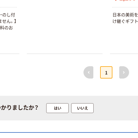
・のし付
日本の美術
せん。】
け継ぐギフ
無料のお
前へ
次へ
1
つかりましたか？
はい
いいえ
本気プライス
オリジナル
アスクル はたら
アスクル 「現場
く ふせん
のチカラ」 養生
50×15mm
テープ