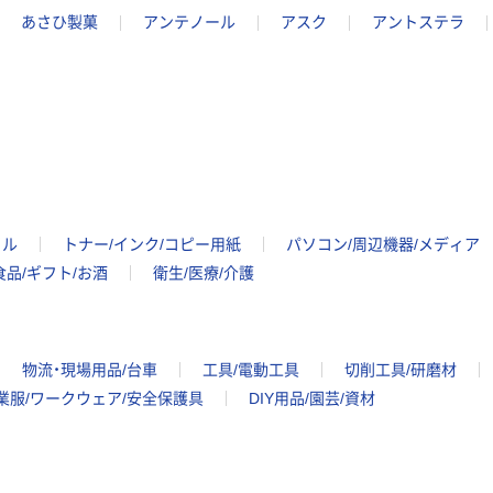
あさひ製菓
アンテノール
アスク
アントステラ
イル
トナー/インク/コピー用紙
パソコン/周辺機器/メディア
食品/ギフト/お酒
衛生/医療/介護
物流・現場用品/台車
工具/電動工具
切削工具/研磨材
業服/ワークウェア/安全保護具
DIY用品/園芸/資材