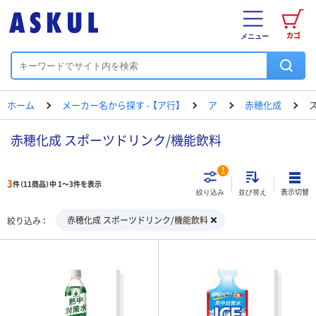
カゴ
メニュー
ホーム
メーカー名から探す - 【ア行】
ア
赤穂化成
赤穂化成 スポーツドリンク/機能飲料
1
3
件（11商品）中 1～3件を表示
表示切替
絞り込み
並び替え
赤穂化成 スポーツドリンク/機能飲料
絞り込み