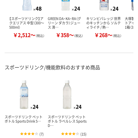
【スポーツドリンク】ア
GREEN DA・KA・RA（グ
キリンビバレッジ 世界
大塚製薬
クエリアス 中型（300～
リーン ダカラ）ジュー
のキッチンから ソルテ
トアイス
500ml）
ス 清…
ィライチ / 熱…
1箱（36
￥2,512～
￥358～
￥268～
￥
（税込）
（税込）
（税込）
スポーツドリンク/機能飲料のおすすめ商品
スポーツドリンク ペット
スポーツドリンク ペット
ボトル Sports Drink 5…
ボトル ラベルレス Sports
D…
(
7
)
(
15
)