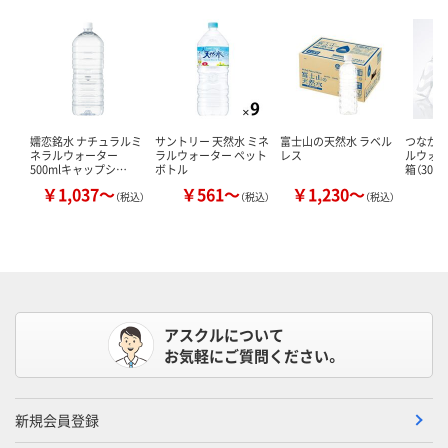
嬬恋銘水 ナチュラルミ
サントリー 天然水 ミネ
富士山の天然水 ラベル
つながる
ネラルウォーター
ラルウォーター ペット
レス
ルウォータ
500mlキャップシ…
ボトル
箱（30本
￥1,037～
￥561～
￥1,230～
￥
（税込）
（税込）
（税込）
アスクルについて
お気軽にご質問ください。
新規会員登録