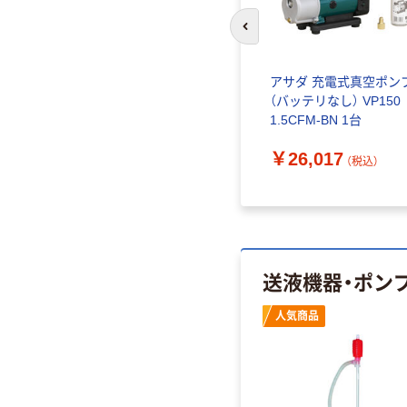
前のスライドへ
パイプ切断
アサダ 充電式真空ポン
0SP
（バッテリなし） VP15
-
1.5CFM-BN 1台
￥26,017
込）
（税込）
送液機器・ポン
人気商品