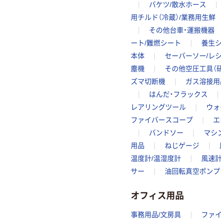
バケツ/散水ホース
用チルド（冷蔵）/業務用生鮮
その他台車・運搬機器
ート/難燃シート
養生
本体
セーバーソー/レ
塵機
その他空圧工具（研
ズマ切断機
ガス溶接用
はんだ・フラックス
レアリングツール
ウォ
ファイバースコープ
エ
バンドソー
マシ
用品
ねじゲージ
温度計/温湿度計
風速
サー
油回転真空ポンプ
オフィス用品
事務用品/文房具
ファ