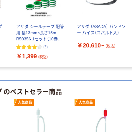
プ
アサダ シールテープ 配管
アサダ （ASADA） バンドソ
0
用 幅13mm×長さ15m
ー ハイス（コバルト入）
R50356 1セット（10巻：
￥20,610~
10巻入×1箱） 292-5168
（税込）
(
5
)
￥1,399
（税込）
プ のベストセラー商品
人気商品
人気商品