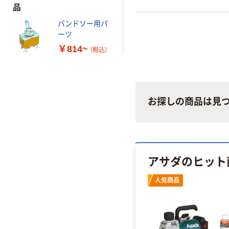
品
バンドソー用パ
ーツ
￥814~
（税込）
お探しの商品は見
アサダのヒット
人気商品