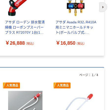
次の
アサダ ローデン 排水管清
アサダ Asada R32、R410A
ア
掃機 ローポンプスーパー
用ミニマニホールドキッ
ー
プラス R72070Y 1台(1セ
ト(ボールバルブ式、
R
ット) 329-3963（直送品）
92CM) AM185 1個(1セッ
￥26,888
￥16,850
￥
ト) 573-9906（直送品）
（税込）
（税込）
ページ：
1
／
4
人気商品
人気商品