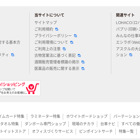
当サイトについて
関連サイト
アスクルについてお気軽にご質問ください
サイトマップ
LOHACO（ロ
ご利用規約
パプリ（印刷・
プライバシーポリシー
みんなの仕事
対する基本方
ご利用環境について
エシラボ（We
ご利用上の注意
アスクルの大
リティ
ション
古物営業法に基づく表記
酒類販売管理者標識の掲示
医薬品の販売に関する表示
イムカード特集
ラミネーター特集
ホワイトボードショップ
パーテーション
タオル特集
ダンボール専門ショップ
現場のチカラ
台車ナビ
すべての働
トイットストア
オフィスづくりサービス
ピンポイントサーチ
特集一覧