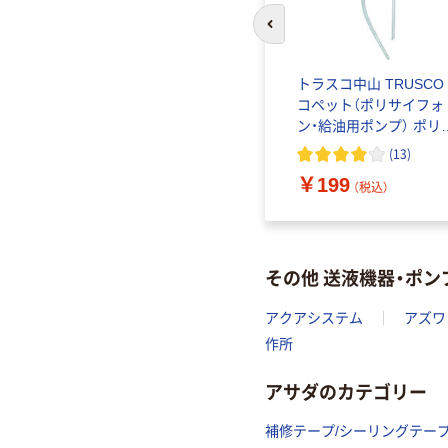
前のスライドへ
スタイル
トラスコ中山 TRUSCO
E
コペット（ポリサイフォ
ポンプ
ン・給油用ポンプ） ポリ
用 GJ-10-1P 1本
(
13
)
込）
￥199
（税込）
その他 送液機器・ポ
アクアシステム
アズワ
作所
アサダのカテゴリー
補修テープ/シーリングテー