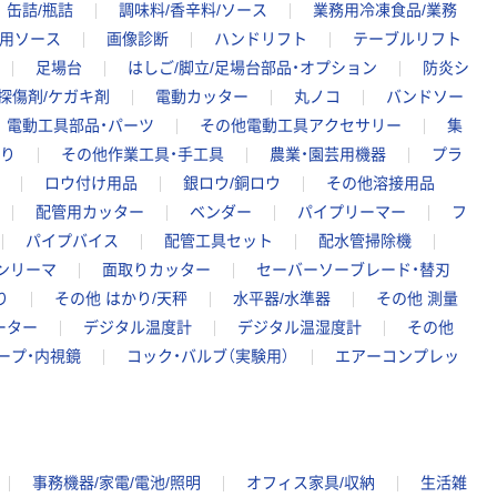
缶詰/瓶詰
調味料/香辛料/ソース
業務用冷凍食品/業務
務用ソース
画像診断
ハンドリフト
テーブルリフト
足場台
はしご/脚立/足場台部品・オプション
防炎シ
/探傷剤/ケガキ剤
電動カッター
丸ノコ
バンドソー
電動工具部品・パーツ
その他電動工具アクセサリー
集
ぎり
その他作業工具・手工具
農業・園芸用機器
プラ
ロウ付け用品
銀ロウ/銅ロウ
その他溶接用品
配管用カッター
ベンダー
パイプリーマー
フ
パイプバイス
配管工具セット
配水管掃除機
ンリーマ
面取りカッター
セーバーソーブレード・替刃
り
その他 はかり/天秤
水平器/水準器
その他 測量
ーター
デジタル温度計
デジタル温湿度計
その他
ープ・内視鏡
コック・バルブ（実験用）
エアーコンプレッ
事務機器/家電/電池/照明
オフィス家具/収納
生活雑