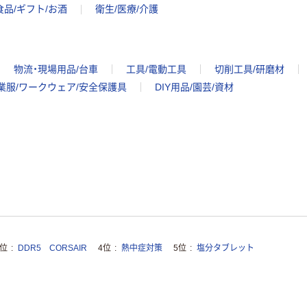
食品/ギフト/お酒
衛生/医療/介護
物流・現場用品/台車
工具/電動工具
切削工具/研磨材
業服/ワークウェア/安全保護具
DIY用品/園芸/資材
3位
DDR5 CORSAIR
4位
熱中症対策
5位
塩分タブレット