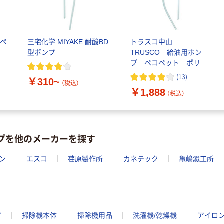
 ペ
三宅化学 MIYAKE 耐酸BD
トラスコ中山
型ポンプ
TRUSCO 給油用ポン
缶
プ ペコペット ポリ缶
用 GJ-10-1P 1本
(
13
)
￥310~
146-4979
（税込）
￥1,888
（税込）
ンプを他のメーカーを探す
ン
エスコ
荏原製作所
カネテック
亀嶋鐵工所
プ
掃除機本体
掃除機用品
洗濯機/乾燥機
アイロ