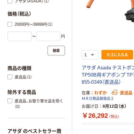
アサダ（ASADA）（1）
価格（税込）
20000円～39999円（1）
〜
円
検索
カゴに入れる
アサダ Asada テストポ
商品の種類
TP50B用ギアポンプ TP7
直送品（1）
855-0349（直送品）
除外する商品
在庫
わずか
直送品
ＭＲＯ商品取扱店２
直送品、お取り寄せ品を除く
お届け日
8月12日（水）
（0）
￥26,292
（税込）
アサダ のベストセラー商