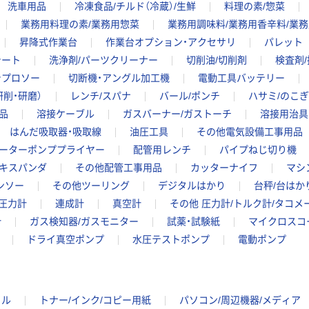
洗車用品
冷凍食品/チルド（冷蔵）/生鮮
料理の素/惣菜
業務用料理の素/業務用惣菜
業務用調味料/業務用香辛料/業
昇降式作業台
作業台オプション・アクセサリ
パレット
シート
洗浄剤/パーツクリーナー
切削油/切削剤
検査剤
シプロソー
切断機・アングル加工機
電動工具バッテリー
削・研磨）
レンチ/スパナ
バール/ポンチ
ハサミ/のこ
品
溶接ケーブル
ガスバーナー/ガストーチ
溶接用治具
はんだ吸取器・吸取線
油圧工具
その他電気設備工事用品
ーターポンププライヤー
配管用レンチ
パイプねじ切り機
キスパンダ
その他配管工事用品
カッターナイフ
マシ
ンソー
その他ツーリング
デジタルはかり
台秤/台はか
圧力計
連成計
真空計
その他 圧力計/トルク計/タコメ
計
ガス検知器/ガスモニター
試薬・試験紙
マイクロスコ
ドライ真空ポンプ
水圧テストポンプ
電動ポンプ
イル
トナー/インク/コピー用紙
パソコン/周辺機器/メディア