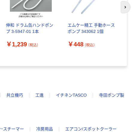
次の
伸和 ドラム缶ハンドポン
エムケー精工 手動ホース
三
プ 3-5947-01 1本
ポンプ 343062 1個
ン
プ
￥1,239
￥448
（税込）
（税込）
￥
共立機巧
工進
イチネンTASCO
寺田ポンプ製
ン・スチーマー
冷房用品
エアコン/スポットクーラー