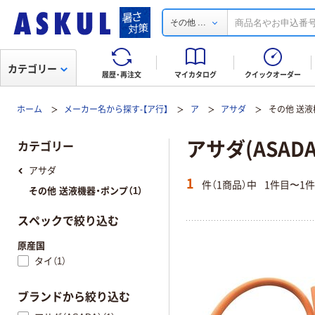
...
その他
カテゴリー
履歴・再注文
マイカタログ
クイックオーダー
ホーム
メーカー名から探す-【ア行】
ア
アサダ
その他 送液
アサダ(ASAD
カテゴリー
アサダ
1
件（1商品）中
1件目〜1
その他 送液機器・ポンプ（1）
スペックで絞り込む
原産国
タイ（1）
ブランドから絞り込む