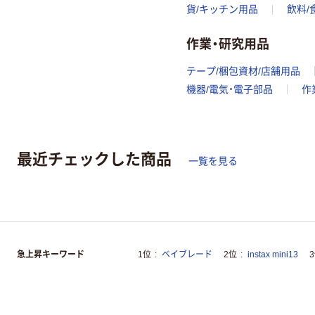
貨/キッチン用品
飲料/
作業・研究用品
テープ/梱包資材/店舗用品
機器/電気・電子部品
作
最近チェックした商品
一覧を見る
急上昇キーワード
1位
ベイブレード
2位
instax mini13