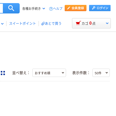
ヘルプ
各種お手続き
0
スイートポイント
あとで買う
カゴ
点
並べ替え：
表示件数：