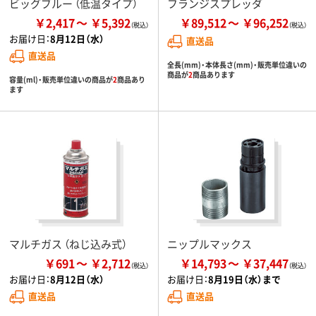
ビッグブルー （低温タイプ）
フランジスプレッダ
￥2,417
￥5,392
￥89,512
￥96,252
お届け日：
8月12日（水）
直送品
直送品
全長(mm)・本体長さ(mm)・販売単位違いの
商品が
2
商品あります
容量(ml)・販売単位違いの商品が
2
商品あり
ます
マルチガス （ねじ込み式）
ニップルマックス
￥691
￥2,712
￥14,793
￥37,447
お届け日：
8月12日（水）
お届け日：
8月19日（水）まで
直送品
直送品