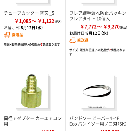
チューブカッター 替刃 _5
フレア継手漏れ防止パッキン
フレアタイト 10個入
￥1,085
￥1,122
￥7,772
￥9,270
お届け日：
8月12日（水）
お届け日：
8月12日（水）
直送品
直送品
用途・販売単位違いの商品が
2
商品あります
サイズ・販売単位違いの商品が
2
商品ありま
す
異径アダプター カーエアコン
バンドソー ビーバー4・4F
用
Eco バンドソー用ノコ刃（SK）