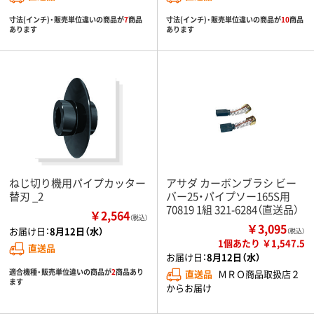
寸法(インチ)・販売単位違いの商品が
7
商品
寸法(インチ)・販売単位違いの商品が
10
商品
あります
あります
ねじ切り機用パイプカッター
アサダ カーボンブラシ ビー
替刃 _2
バー25・パイプソー165S用
70819 1組 321-6284（直送品）
￥2,564
（税込）
￥3,095
お届け日：
8月12日（水）
（税込）
1個あたり ￥1,547.5
直送品
お届け日：
8月12日（水）
適合機種・販売単位違いの商品が
2
商品あり
直送品
ＭＲＯ商品取扱店２
ます
からお届け