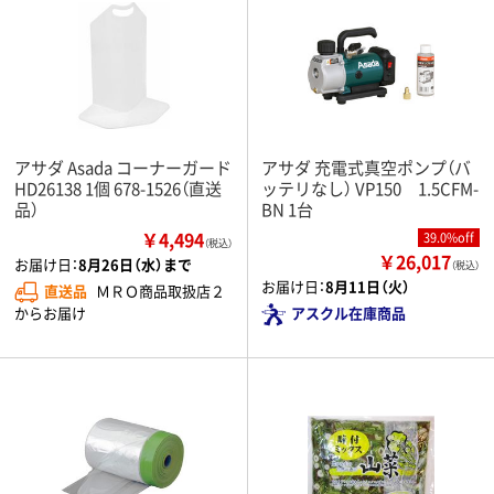
アサダ Asada コーナーガード
アサダ 充電式真空ポンプ（バ
HD26138 1個 678-1526（直送
ッテリなし） VP150 1.5CFM-
品）
BN 1台
￥4,494
39.0%off
（税込）
￥26,017
お届け日：
8月26日（水）まで
（税込）
お届け日：
8月11日（火）
直送品
ＭＲＯ商品取扱店２
からお届け
アスクル在庫商品