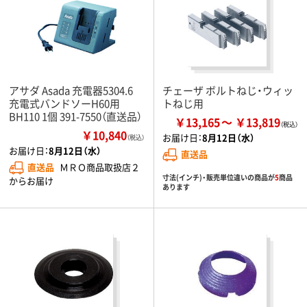
アサダ Asada 充電器5304.6
チェーザ ボルトねじ・ウィッ
充電式バンドソーH60用
トねじ用
BH110 1個 391-7550（直送品）
￥13,165
￥13,819
￥10,840
お届け日：
8月12日（水）
（税込）
お届け日：
8月12日（水）
直送品
直送品
ＭＲＯ商品取扱店２
寸法(インチ)・販売単位違いの商品が
5
商品
からお届け
あります