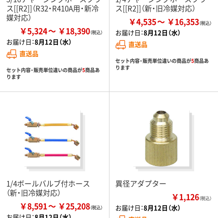
ス[[R2]]（R32・R410A用・新冷
ス[[R2]]（新・旧冷媒対応）
媒対応）
￥4,535
￥16,353
￥5,324
￥18,390
お届け日：
8月12日（水）
お届け日：
8月12日（水）
直送品
直送品
セット内容・販売単位違いの商品が
5
商品あ
ります
セット内容・販売単位違いの商品が
5
商品あ
ります
1/4ボールバルブ付ホース
異径アダプター
（新・旧冷媒対応）
￥1,126
（税込）
￥8,591
￥25,208
お届け日：
8月12日（水）
お届け日：
8月12日（水）