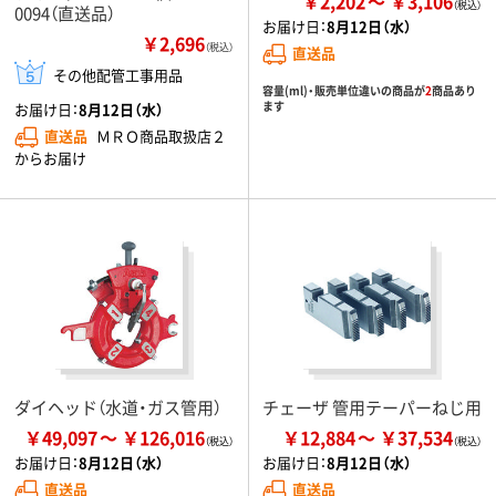
￥2,202
￥3,106
0094（直送品）
お届け日：
8月12日（水）
￥2,696
（税込）
直送品
その他配管工事用品
容量(ml)・販売単位違いの商品が
2
商品あり
ます
お届け日：
8月12日（水）
直送品
ＭＲＯ商品取扱店２
からお届け
ダイヘッド（水道・ガス管用）
チェーザ 管用テーパーねじ用
￥49,097
￥126,016
￥12,884
￥37,534
お届け日：
8月12日（水）
お届け日：
8月12日（水）
直送品
直送品