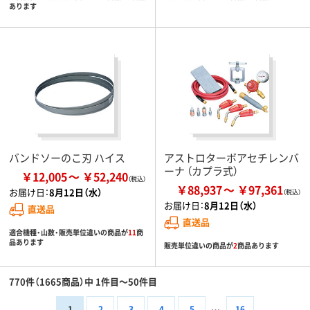
あります
バンドソーのこ刃 ハイス
アストロターボアセチレンバ
ーナ （カプラ式）
￥12,005
￥52,240
￥88,937
￥97,361
お届け日：
8月12日（水）
お届け日：
8月12日（水）
直送品
直送品
適合機種・山数・販売単位違いの商品が
11
商
品あります
販売単位違いの商品が
2
商品あります
770件（1665商品）中 1件目～50件目
1
2
3
4
5
16