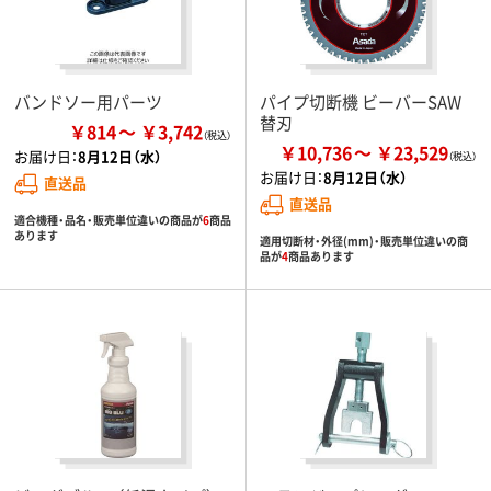
バンドソー用パーツ
パイプ切断機 ビーバーSAW
替刃
￥814
￥3,742
￥10,736
￥23,529
お届け日：
8月12日（水）
お届け日：
8月12日（水）
直送品
直送品
適合機種・品名・販売単位違いの商品が
6
商品
あります
適用切断材・外径(mm)・販売単位違いの商
品が
4
商品あります