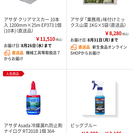
アサダ クリアマスカー 10本
アサダ 「業務用」味付けミッ
入 1200mm×25m EP373 1個
クス山菜 1KG×5袋（直送品）
(10本)（直送品）
￥8,280
（税込）
￥11,510
お届け日：
8月31日（月）まで
（税込）
お届け日：
8月26日（水）まで
直送品
新生食品オンライン
直送品
機械工具等取扱店７
SHOPからお届け
からお届け
人気商品
アサダ Asada 冷媒漏れ防止剤
ビッグブルー
ナイログ RT201B 1個 364-