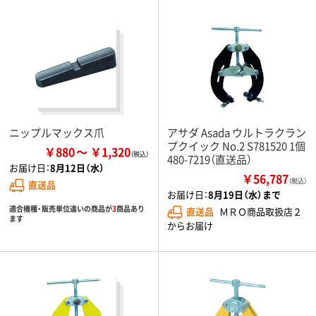
ニップルマックス爪
アサダ Asada ウルトラクラン
プクイック No.2 S781520 1個
￥880
￥1,320
480-7219（直送品）
お届け日：
8月12日（水）
￥56,787
（税込）
直送品
お届け日：
8月19日（水）まで
適合機種・販売単位違いの商品が
3
商品あり
直送品
ＭＲＯ商品取扱店２
ます
からお届け