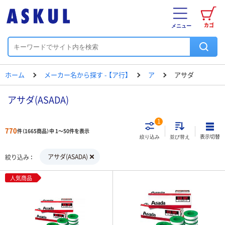
カゴ
メニュー
ホーム
メーカー名から探す - 【ア行】
ア
アサダ
アサダ(ASADA)
1
770
件（1665商品）中 1～50件を表示
表示切替
絞り込み
並び替え
アサダ(ASADA)
絞り込み
人気商品