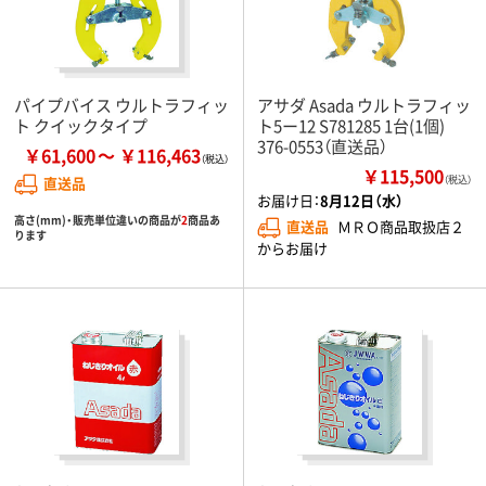
パイプバイス ウルトラフィッ
アサダ Asada ウルトラフィッ
ト クイックタイプ
ト5ー12 S781285 1台(1個)
376-0553（直送品）
￥61,600
￥116,463
￥115,500
直送品
（税込）
お届け日：
8月12日（水）
高さ(mm)・販売単位違いの商品が
2
商品あ
直送品
ＭＲＯ商品取扱店２
ります
からお届け