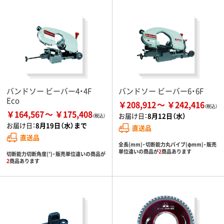
バンドソー ビーバー4・4F
バンドソー ビーバー6・6F
Eco
￥208,912
￥242,416
￥164,567
￥175,408
お届け日：
8月12日（水）
お届け日：
8月19日（水）まで
直送品
直送品
全長(mm)・切断能力丸パイプ(φmm)・販売
単位違いの商品が
2
商品あります
切断能力切断角度(°)・販売単位違いの商品が
2
商品あります