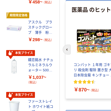
￥458~
￥698~
（税込）
（税込）
ト 粉なし（パ
医薬品 のヒッ
ウダーフリー）
期間限定価格
本気プライス
アスクル プラ
ペーパータオル
スチックグロー
小判・シングル
ブ 薄手 粉な
再生紙 200枚
し（パウダーフ
FSC認証紙 アス
￥298~
￥143~
（税込）
（税込）
リー）
クルオリジナル
前のスライドへ
本気プライス
オリジナル
嬬恋銘水 ナチュ
【アスクル限定】
がい薬
ドゥーテスト 運動精子濃
コンバット １年用 ゴキ
ラルミネラルウ
ファーストレイ
ノギ ア
度テストキット 2回分 妊
リ 殺虫剤 駆除 置き型 
ォーター 500ml
ト ニトリルグ
活 スマホで簡単測定 高精
日本除虫菊 キンチョー 
キャップシール
ローブ ブル
￥1,037~
￥698~
（税込）
度 ロート製薬
ンチョウ
付き／2Lラベル
ー 粉なし（パ
（税込）
￥5,500
レス 10本
ウダーフリー）
（税込）
￥870~
（税込）
オリジナル
本気プライス
スズラン 酒精綿
ファーストレイ
G バルクタイプ
ト ホワイト紙コ
指定医薬部外品