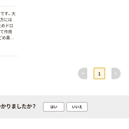
りです。大
る方には
止めドロ
って作用
どめ薬で
前へ
次へ
1
本気プライス
本気プライス
つかりましたか？
はい
いいえ
ティッシュペー
アスクル 耳にや
パー ボックス
さしい やわらか
モカ 200組 5個
いマスク
アスクル オリジ