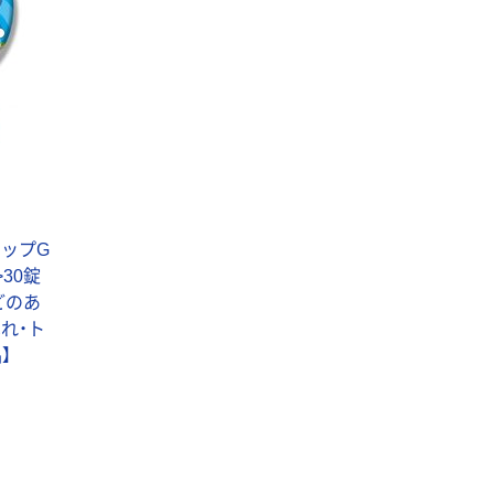
ップG
30錠
どのあ
れ・ト
】