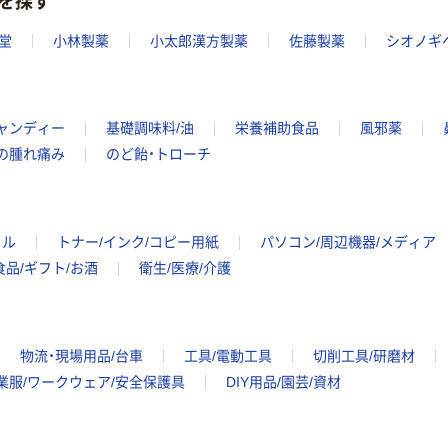
を探す
堂
小林製薬
小太郎漢方製薬
佐藤製薬
シオノギ
ャンディー
基礎調味料/油
栄養補助食品
風邪薬
の腫れ痛み
のど飴・トローチ
イル
トナー/インク/コピー用紙
パソコン/周辺機器/メディア
食品/ギフト/お酒
衛生/医療/介護
物流・現場用品/台車
工具/電動工具
切削工具/研磨材
業服/ワークウェア/安全保護具
DIY用品/園芸/資材