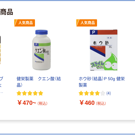
￥428~
￥458~
（税込）
（税込）
ナルティッシュ
ト商品
PEFC認証
期間限定価格
人気商品
人気商品
アスクル プラ
スチックグロー
ブ 薄手 粉な
し（パウダーフ
￥298~
（税込）
リー）
本気プライス
嬬恋銘水 ナチュ
ブ
健栄製薬 クエン酸（結
ホウ砂（結晶）P 50g 健栄
ラルミネラルウ
大
晶）
製薬
ォーター 500ml
キ
キャップシール
(
4
)
￥1,037~
付き／2Lラベル
（税込）
￥470~
￥460
（税込）
（税込）
レス 10本
本気プライス
ファーストレイ
ト ホワイト紙コ