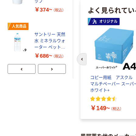
ップ
￥140~
（税込）
よく見られてい
￥374~
（税込）
オリジナル
本気プライス
人気商品
蛍光オプテック
サントリー 天然
ス1(アスクル限
水 ミネラルウォ
定モデル) 蛍光
ーター ペットボ
ペン ゼブラ
￥52~
（税込）
トル
￥686~
（税込）
前のスライドへ
コピー用紙 アスク
マルチペーパー スーパ
ホワイト+
￥149~
（税込）