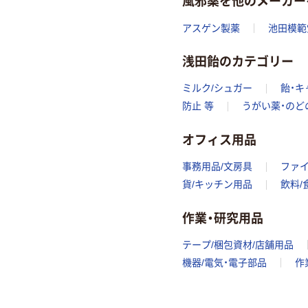
風邪薬を他のメーカー
アスゲン製薬
池田模範
浅田飴のカテゴリー
ミルク/シュガー
飴・キ
防止 等
うがい薬・のど
オフィス用品
事務用品/文房具
ファ
貨/キッチン用品
飲料/
作業・研究用品
テープ/梱包資材/店舗用品
機器/電気・電子部品
作