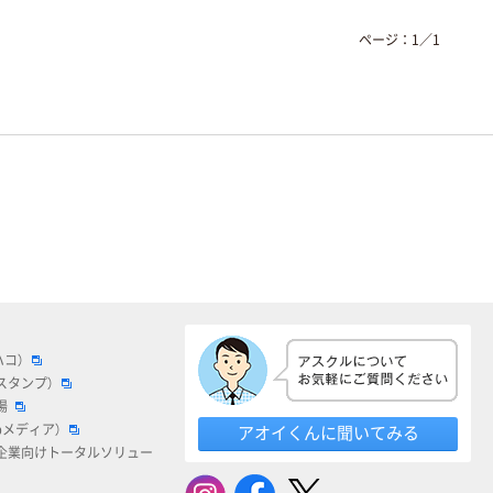
ページ：
1
／
1
ハコ）
スタンプ）
場
bメディア）
アオイくんに聞いてみる
企業向けトータルソリュー