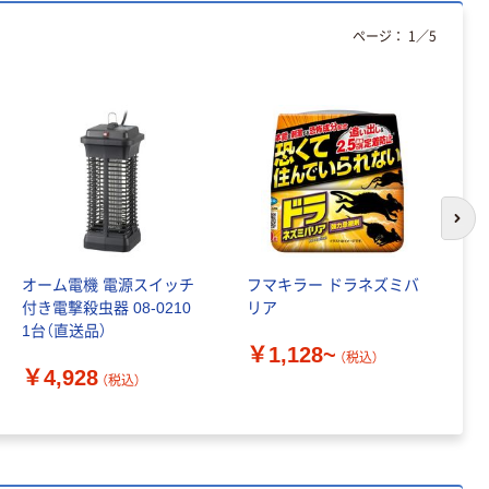
ページ：
1
／
5
次の
オーム電機 電源スイッチ
フマキラー ドラネズミバ
バ
付き電撃殺虫器 08-0210
リア
￥
1台（直送品）
￥1,128~
（税込）
￥4,928
（税込）