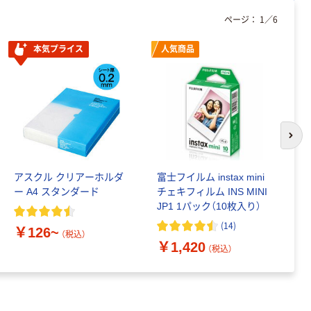
ページ：
1
／
6
本気プライス
人気商品
次の
アスクル クリアーホルダ
富士フイルム instax mini
ゴ
ー A4 スタンダード
チェキフィルム INS MINI
乳
JP1 1パック（10枚入り）
詰
1
(
14
)
￥126~
（税込）
￥1,420
￥
（税込）