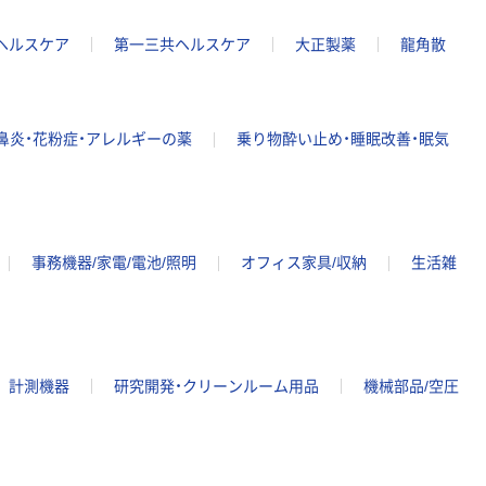
ヘルスケア
第一三共ヘルスケア
大正製薬
龍角散
鼻炎・花粉症・アレルギーの薬
乗り物酔い止め・睡眠改善・眠気
事務機器/家電/電池/照明
オフィス家具/収納
生活雑
計測機器
研究開発・クリーンルーム用品
機械部品/空圧