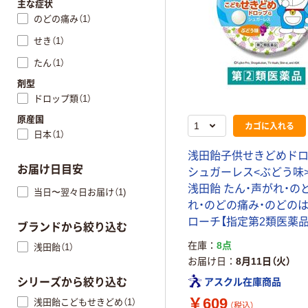
主な症状
のどの痛み（1）
せき（1）
たん（1）
剤型
ドロップ類（1）
原産国
カゴに入れる
日本（1）
浅田飴子供せきどめドロ
お届け日目安
シュガーレス<ぶどう味>
浅田飴 たん・声がれ・の
当日〜翌々日お届け（1)
れ・のどの痛み・のどのは
ローチ【指定第2類医薬品
ブランドから絞り込む
在庫
8点
浅田飴（1）
お届け日
8月11日（火）
アスクル在庫商品
シリーズから絞り込む
￥609
浅田飴こどもせきどめ（1）
（税込）