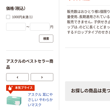
価格（税込）
販売数はおひとり様1個限
量使用、長期連用されてい
1000円未満（1）
販売できません。子供せき
〜
円
ップは、のどに長くとどま
するドロップタイプのせき
す。
検索
アスクルのベストセラー商
品
本気プライス
オリジナル
お探しの商品は見
アスクル 耳にや
【アスクル限定】
さしい やわらか
ファーストレイ
いマスク
ト ニトリルグ
ローブ ホワイ