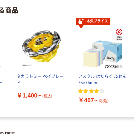
ップ
る商品
￥374~
（税込）
本気プライス
人気商品
サントリー 天然
水 ミネラルウォ
ーター ペットボ
トル
￥686~
（税込）
ル
タカラトミー ベイブレー
アスクル はたらく ふせん
ー
ド
75×75mm
￥1,400~
（税込）
￥407~
（税込）