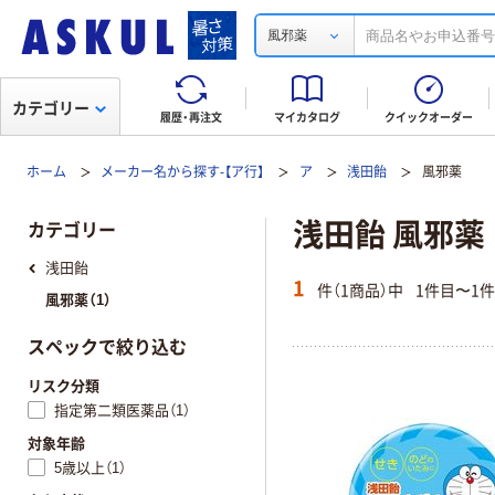
風邪薬
カテゴリー
履歴・再注文
マイカタログ
クイックオーダー
ホーム
メーカー名から探す-【ア行】
ア
浅田飴
風邪薬
浅田飴 風邪薬
カテゴリー
浅田飴
1
件（1商品）中
1件目〜1
風邪薬（1）
スペックで絞り込む
リスク分類
指定第二類医薬品（1）
対象年齢
5歳以上（1）