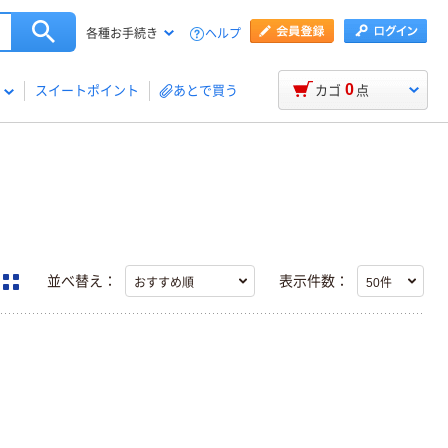
ヘルプ
各種お手続き
0
スイートポイント
あとで買う
カゴ
点
並べ替え：
表示件数：