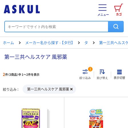
カゴ
メニュー
ホーム
メーカー名から探す - 【タ行】
タ
第一三共ヘルス
第一三共ヘルスケア 風邪薬
1
2
件（3商品）中 1～2件を表示
表示切替
絞り込み
並び替え
第一三共ヘルスケア 風邪薬
絞り込み