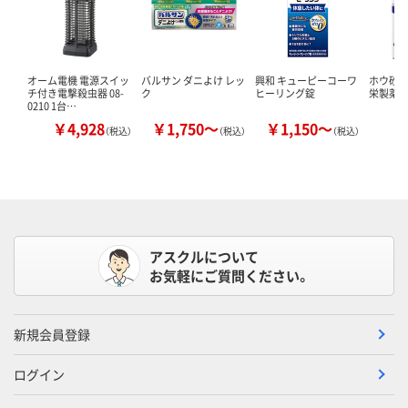
オーム電機 電源スイッ
バルサン ダニよけ レッ
興和 キューピーコーワ
ホウ砂（結
チ付き電撃殺虫器 08-
ク
ヒーリング錠
栄製薬 
0210 1台…
￥4,928
￥1,750～
￥1,150～
￥
（税込）
（税込）
（税込）
アスクルについて
お気軽にご質問ください。
新規会員登録
ログイン