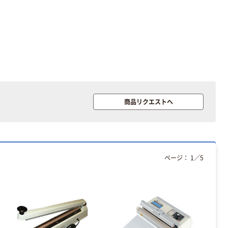
商品リクエストへ
ページ：
1
／
5