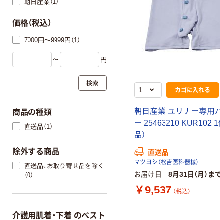
朝日産業（1）
価格（税込）
7000円～9999円（1）
〜
円
検索
カゴに入れる
朝日産業 ユリナー専用
商品の種類
ー 25463210 KUR102
直送品（1）
品）
除外する商品
直送品
マツヨシ（松吉医科器械）
直送品、お取り寄せ品を除く
お届け日
8月31日（月）ま
（0）
￥9,537
（税込）
介護用肌着・下着 のベスト