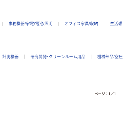
事務機器/家電/電池/照明
オフィス家具/収納
生活雑
計測機器
研究開発・クリーンルーム用品
機械部品/空圧
ページ：
1
／
1