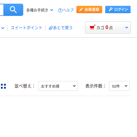
ヘルプ
各種お手続き
0
スイートポイント
あとで買う
カゴ
点
並べ替え：
表示件数：