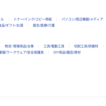
イル
トナー/インク/コピー用紙
パソコン/周辺機器/メディア
食品/ギフト/お酒
衛生/医療/介護
物流・現場用品/台車
工具/電動工具
切削工具/研磨材
業服/ワークウェア/安全保護具
DIY用品/園芸/資材