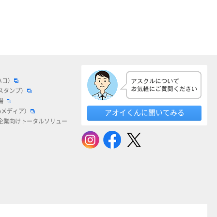
ハコ）
スタンプ）
場
bメディア）
アオイくんに聞いてみる
企業向けトータルソリュー