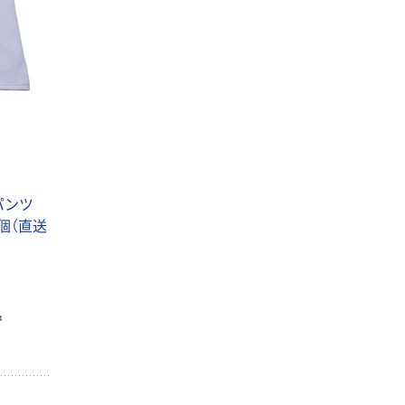
パンツ
 1個（直送
で