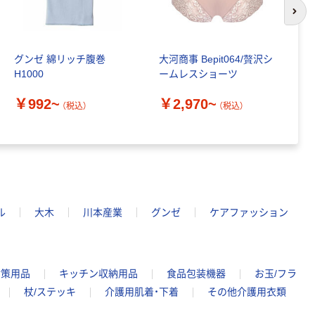
次の
グンゼ 綿リッチ腹巻
大河商事 Bepit064/贅沢シ
大
H1000
ームレスショーツ
ー
￥992~
￥2,970~
￥
（税込）
（税込）
ル
大木
川本産業
グンゼ
ケアファッション
対策用品
キッチン収納用品
食品包装機器
お玉/フラ
杖/ステッキ
介護用肌着・下着
その他介護用衣類