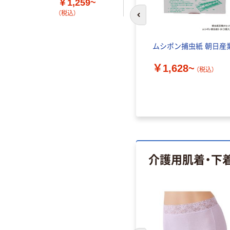
￥1,259~
（税込）
前のスライドへ
捕虫器 本体
ムシポン捕虫紙 朝日産
￥1,628~
（税込）
込）
介護用肌着・下