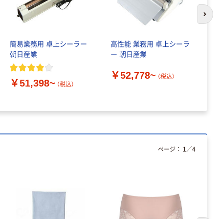
次の
簡易業務用 卓上シーラー
高性能 業務用 卓上シーラ
捕
朝日産業
ー 朝日産業
20
￥52,778~
￥
（税込）
￥51,398~
（税込）
ページ：
1
／
4