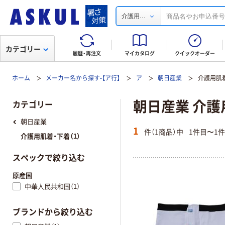
...
介護用
カテゴリー
履歴・再注文
マイカタログ
クイックオーダー
ホーム
メーカー名から探す-【ア行】
ア
朝日産業
介護用肌
朝日産業 介護
カテゴリー
朝日産業
1
件（1商品）中
1件目〜1
介護用肌着・下着（1）
スペックで絞り込む
原産国
中華人民共和国（1）
ブランドから絞り込む