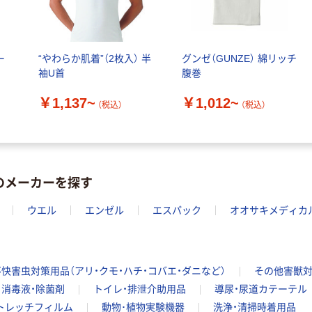
ー
“やわらか肌着”（2枚入） 半
グンゼ（GUNZE） 綿リッチ
袖U首
腹巻
￥1,137~
￥1,012~
（税込）
（税込）
のメーカーを探す
ウエル
エンゼル
エスパック
オオサキメディカ
不快害虫対策用品（アリ・クモ・ハチ・コバエ・ダニなど）
その他害獣
消毒液・除菌剤
トイレ・排泄介助用品
導尿・尿道カテーテル
トレッチフィルム
動物･植物実験機器
洗浄・清掃時着用品