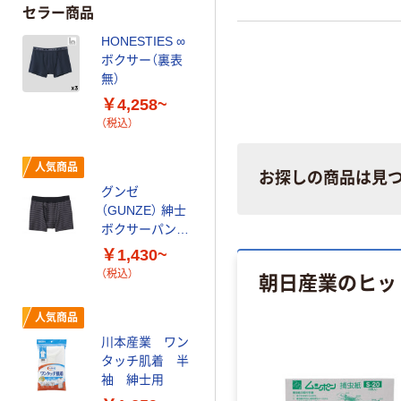
セラー商品
HONESTIES ∞
ボクサー（裏表
無）
￥4,258~
（税込）
人気商品
お探しの商品は見
グンゼ
（GUNZE） 紳士
ボクサーパンツ
（尿じみ対応） 綿
￥1,430~
ベア天竺 前あき
朝日産業のヒッ
（税込）
仕様
人気商品
川本産業 ワン
タッチ肌着 半
袖 紳士用