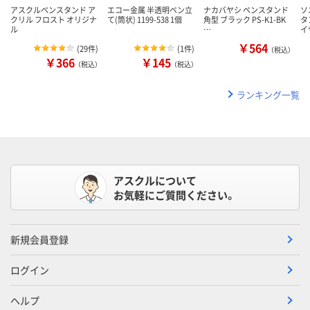
アスクルペンスタンド ア
エコー金属 半透明ペン立
ナカバヤシ ペンスタンド
ソ
クリル フロスト オリジナ
て(筒状) 1199-538 1個
角型 ブラック PS-K1-BK
タ
ル
…
イ
￥564
(
29件
)
(
1件
)
（税込）
￥366
￥145
（税込）
（税込）
ランキング一覧
アスクルについて
お気軽にご質問ください。
新規会員登録
ログイン
ヘルプ