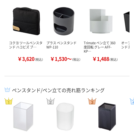
コクヨ ツールペンスタ
プラス ペンスタンド
Trimate ペン立て 360
オープン
ンド ハコビズ
ブ…
WP-110
度回転 グレー AFF-
ンド 黒 
KP…
￥3,620
￥1,530～
￥1,488
￥
（税込）
（税込）
（税込）
ペンスタンド/ペン立ての売れ筋ランキング