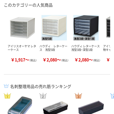
このカテゴリーの人気商品
アイリスオーヤマ レタ
ハウディ レターケー
ハウディ レターケース
アイリ
ーケース
ス 浅型5段
浅型3段・深型1段
物キャ
￥1,917～
￥2,080～
￥2,080～
￥2
（税込）
（税込）
（税込）
名刺整理用品の売れ筋ランキング