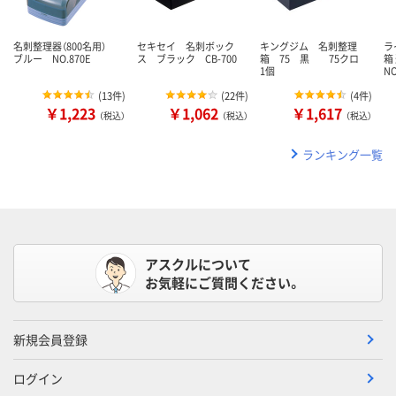
名刺整理器（800名用）
セキセイ 名刺ボック
キングジム 名刺整理
ラ
ブルー NO.870E
ス ブラック CB-700
箱 75 黒 75クロ
箱
1個
N
(
13件
)
(
22件
)
(
4件
)
￥1,223
￥1,062
￥1,617
（税込）
（税込）
（税込）
ランキング一覧
アスクルについて
お気軽にご質問ください。
新規会員登録
ログイン