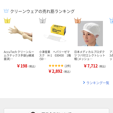
クリーンウェアの売れ筋ランキング
AccuTech クリーンルー
小津産業 ヘパリーゼマ
日本メディカルプロダク
ア
ムラテックス手袋(γ線滅
スク H-1 030430 1箱
ツ ツバ付エレクトレット
3
菌済)…
（50…
帽 (メッシュ…
ッ
￥198
￥7,712
(
2件
)
（税込）
（税込）
￥2,892
（税込）
ランキング一覧