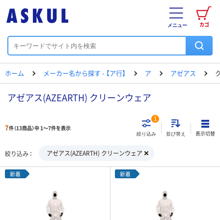
カゴ
メニュー
ホーム
メーカー名から探す - 【ア行】
ア
アゼアス
アゼアス(AZEARTH) クリーンウェア
1
7
件（13商品）中 1～7件を表示
表示切替
絞り込み
並び替え
アゼアス(AZEARTH) クリーンウェア
絞り込み
新着
新着