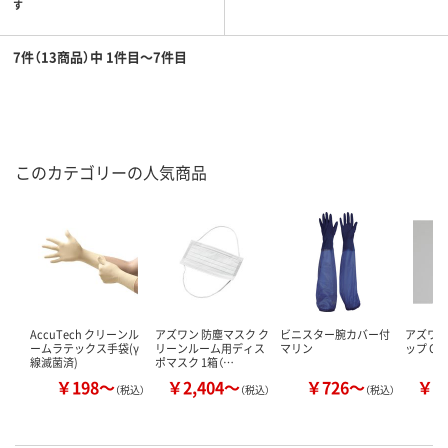
す
7件（13商品）中 1件目～7件目
このカテゴリーの人気商品
AccuTech クリーンル
アズワン 防塵マスク ク
ビニスター腕カバー付
アズワン
ームラテックス手袋(γ
リーンルーム用ディス
マリン
ップ CN2
線滅菌済)
ポマスク 1箱（…
￥198～
￥2,404～
￥726～
￥1
（税込）
（税込）
（税込）