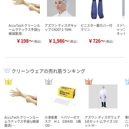
AccuTech クリーンル
アズワン ディスポキャ
ビニスター腕カバー付
ミドリ安
ームラテックス手袋(γ
ップ CN207 1-7046
マリン
ャップ 
線滅菌済)
ネット
￥198～
￥1,986～
￥726～
￥
（税込）
（税込）
（税込）
クリーンウェアの売れ筋ランキング
AccuTech クリーンルー
小津産業 ヘパリーゼマ
アズワン ディスポウェア
東
ムラテックス手袋(γ線滅
スク H-1 030430 1箱
3点セット LLサイズ 1セ
ニ
菌済)…
（50…
ット H…
バ