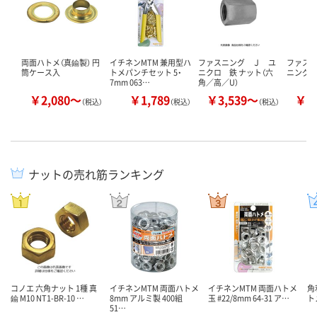
両面ハトメ（真鍮製） 円
イチネンMTM 兼用型ハ
ファスニング Ｊ ユ
ファスニ
筒ケース入
トメパンチセット 5・
ニクロ 鉄 ナット（六
ニング J
7mm 063…
角／高／U）
￥2,080～
￥1,789
￥3,539～
￥4
（税込）
（税込）
（税込）
ナットの売れ筋ランキング
コノエ 六角ナット 1種 真
イチネンMTM 両面ハトメ
イチネンMTM 両面ハトメ
角
鍮 M10 NT1-BR-10 …
8mm アルミ製 400組
玉 #22/8mm 64-31 ア…
ト
51…