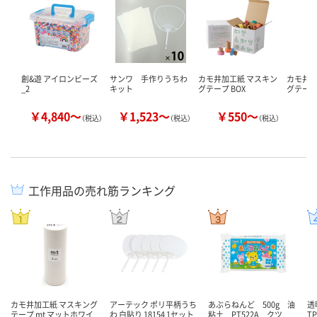
創&遊 アイロンビーズ
サンワ 手作りうちわ
カモ井加工紙 マスキン
カモ井加
_2
キット
グテープ BOX
グテープ 
￥4,840～
￥1,523～
￥550～
￥
（税込）
（税込）
（税込）
工作用品の売れ筋ランキング
カモ井加工紙 マスキング
アーテック ポリ平柄うち
あぶらねんど 500g 油
透
テープ mt マットホワイ
わ 白貼り 18154 1セット
粘土 PT522A クツ
TP