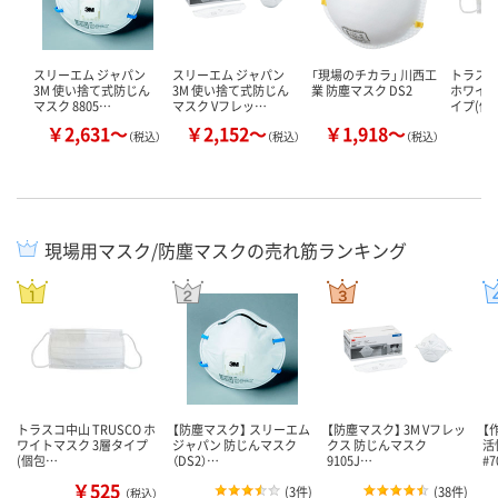
スリーエム ジャパン
スリーエム ジャパン
「現場のチカラ」 川西工
トラスコ
3M 使い捨て式防じん
3M 使い捨て式防じん
業 防塵マスク DS2
ホワイト
マスク 8805…
マスク Vフレッ…
イプ(個
￥2,631～
￥2,152～
￥1,918～
（税込）
（税込）
（税込）
現場用マスク/防塵マスクの売れ筋ランキング
トラスコ中山 TRUSCO ホ
【防塵マスク】 スリーエム
【防塵マスク】 3M Vフレッ
【
ワイトマスク 3層タイプ
ジャパン 防じんマスク
クス 防じんマスク
活
(個包…
（DS2）…
9105J…
#
￥525
(
3件
)
(
38件
)
（税込）