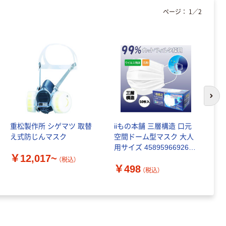
ページ：
1
／
2
次の
重松製作所 シゲマツ 取替
iiもの本舗 三層構造 口元
湘
え式防じんマスク
空間ドーム型マスク 大人
S
用サイズ 4589596692623
ん
￥12,017~
1箱(50枚入)
1
（税込）
￥498
￥
品
（税込）