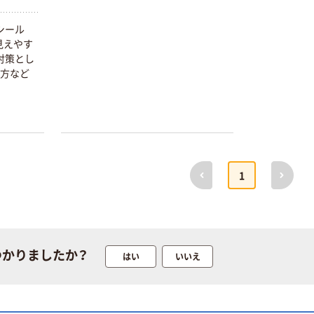
シール
見えやす
対策とし
の方など
本気プライス
オリジナル
蛍光オプテック
【アスクル限定】
ス1(アスクル限
ファーストレイ
定モデル) 蛍光
ト ニトリルグ
ペン ゼブラ
ローブ ホワイ
￥52~
￥698~
（税込）
（税込）
ト 粉なし（パ
前へ
次へ
1
ウダーフリー）
本気プライス
本気プライス
嬬恋銘水 ナチュ
ペーパータオル
ラルミネラルウ
小判・シングル
ォーター 500ml
再生紙 200枚
つかりましたか？
はい
いいえ
キャップシール
FSC認証紙 アス
￥1,037~
￥143~
（税込）
付き／2Lラベル
クルオリジナル
（税込）
レス 10本
本気プライス
オリジナル