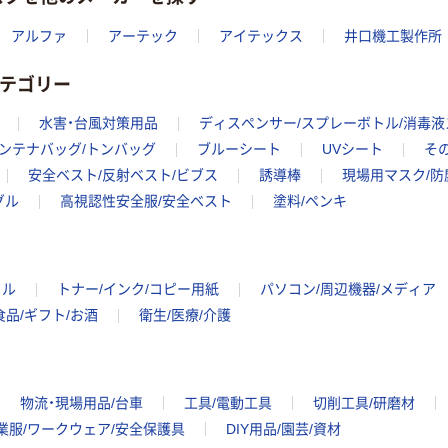
アルファ
アーテック
アイテックス
井口機工製作所
カテゴリー
水害・台風対策用品
ディスペンサー/スプレーボトル/消毒
ンテナバッグ/トンバッグ
ブルーシート
UVシート
そ
安全ベスト/反射ベスト/ビブス
誘導棒
現場用マスク/防
グル
高視認性安全服/安全ベスト
塗料/ペンキ
イル
トナー/インク/コピー用紙
パソコン/周辺機器/メディア
食品/ギフト/お酒
衛生/医療/介護
物流・現場用品/台車
工具/電動工具
切削工具/研磨材
業服/ワークウェア/安全保護具
DIY用品/園芸/資材