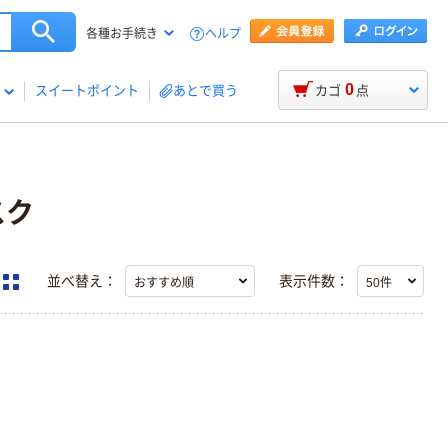
ヘルプ
各種お手続き
0
スイートポイント
あとで買う
カゴ
点
スク
並べ替え：
表示件数：