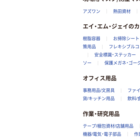
アズワン
熱田資材
エイ・エム・ジェイの
樹脂容器
お掃除シート
策用品
フレキシブルコ
安全標識・ステッカー
ソー
保護メガネ・ゴー
オフィス用品
事務用品/文房具
ファ
貨/キッチン用品
飲料/
作業・研究用品
テープ/梱包資材/店舗用品
機器/電気・電子部品
作