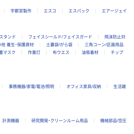
宇都宮製作
エスコ
エスパック
エアージェイ
液スタンド
フェイスシールド/フェイスガード
飛沫防止対
の他 養生・保護資材
土嚢袋/がら袋
三角コーン/区画用品
塵マスク
作業灯
布ウエス
油吸着材
チップ
事務機器/家電/電池/照明
オフィス家具/収納
生活雑
計測機器
研究開発・クリーンルーム用品
機械部品/空圧