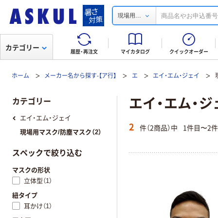
...
現場用
カテゴリー
履歴・再注文
マイカタログ
クイックオーダー
ホーム
メーカー名から探す-【ア行】
エ
エイ・エム・ジェイ
エイ・エム・ジ
カテゴリー
エイ・エム・ジェイ
2
件（2商品）中
1件目〜2
現場用マスク/防塵マスク（2）
スペックで絞り込む
マスクの形状
立体型（1）
紐タイプ
耳かけ（1）