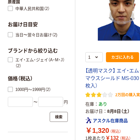
原産国
中華人民共和国（2）
お届け日目安
当日〜翌々日お届け（2)
ブランドから絞り込む
カゴに入れる
エイ・エム・ジェイ（A・M・J）
（2）
【透明マスク】 エイ・エム
マウスシールド MS-030 
価格（税込）
枚入）
1000円～1999円（2）
2万回の購入
〜
円
在庫
あり
お届け日
8月8日（土）
検索
アスクル在庫商品
￥1,320
（税込）
￥132
1枚あたり
（税込）