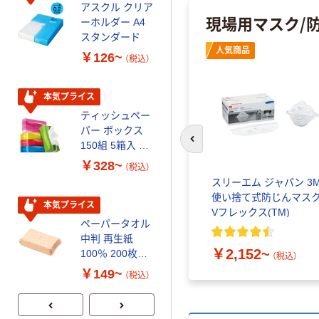
アスクル クリア
アスクル 耳にや
現場用マスク/
ーホルダー A4
さしい やわらか
スタンダード
いマスク
人気商品
￥126~
￥458~
（税込）
（税込）
本気プライス
本気プライス
ティッシュペー
トイレットペー
パー ボックス
パー シングル
150組 5箱入 ア
120ｍ 再生紙
前のスライドへ
スクル スマート
100% 6ロール
￥328~
￥470~
（税込）
（税込）
コンパクト ビ
リサイクル100
て 防じ
スリーエム ジャパン 3
ビッド PEFC認
芯あり FSC認
V
使い捨て式防じんマス
証
証
本気プライス
期間限定価格
オーバーヘ
Vフレックス(TM)
ペーパータオル
アスクル プラ
58400
中判 再生紙
スチックグロー
）
￥2,152~
100％ 200枚
ブ 薄手 粉な
（税込）
FSC認証 シング
し（パウダーフ
￥149~
￥298~
（税込）
（税込）
ル 大王製紙共同
リー）
企画 オリジナル