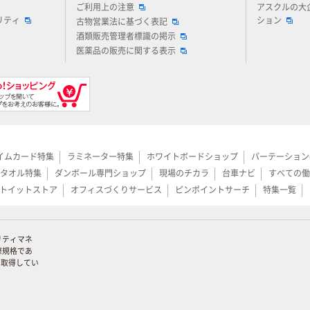
ご利用上の注意
アスクルの大
リティ
ション
古物営業法に基づく表記
酒類販売管理者標識の掲示
医薬品の販売に関する表示
イムカード特集
ラミネーター特集
ホワイトボードショップ
パーテーション
タオル特集
ダンボール専門ショップ
現場のチカラ
台車ナビ
すべての働
トイットストア
オフィスづくりサービス
ピンポイントサーチ
特集一覧
リティマネ
際規格であ
証を取得してい