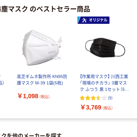
防塵マスク のベストセラー商品
オリジナル
ク
高芝ギムネ製作所 KN95防
【作業用マスク】 川西工業
品）
護マスク M-39 1袋(5枚)
「現場のチカラ」 3層マス
ク ふつう 黒 1セット（500
￥1,098
枚：50枚×10箱）オリジナ
（税込）
(
9
)
ル オリジナル
￥3,769
（税込）
スクを他のメーカーを探す