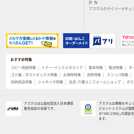
針
アスクルのサイバーセキュ
おすすめ特集
コピー用紙特集
トナー・インクメガストア
電卓特集
電池特集
タ
ゴミ箱／ダストボックス特集
お掃除特集
洗剤特集
スリッパ特集
収納用品特集
シャチハタ特集
白衣・介護ユニフォームショップ
ポス
アスクルは公益社団法人日本通信
アスクルは情報セキュ
販売協会の会員です。
ジメントシステムの国
る「ISO 27001」の認
ます。