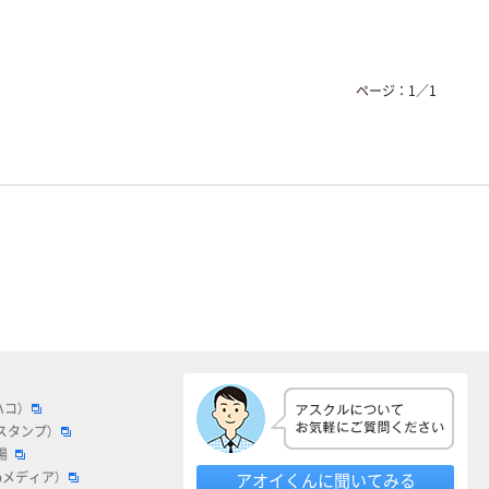
ページ：
1
／
1
ハコ）
スタンプ）
場
bメディア）
アオイくんに聞いてみる