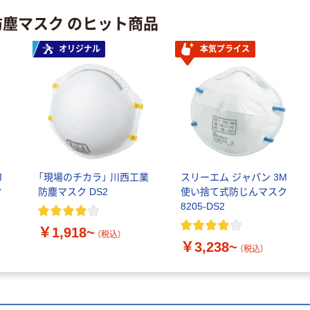
ティッシュペー
防塵マスク のヒット商品
スズラン 酒精綿
パー ボックス
G バルクタイプ
モカ 200組 5個
指定医薬部外品
オリジナル
本気プライス
アスクル オリジ
￥428~
（税込）
ナルティッシュ
￥140~
（税込）
PEFC認証
オリジナル
人気商品
【アスクル限定】
サントリー 天然
ファーストレイ
水 ミネラルウォ
ト ニトリルグ
ーター ペットボ
ローブ ブル
￥698~
（税込）
トル
ー 粉なし（パ
￥686~
（税込）
M
「現場のチカラ」 川西工業
スリーエム ジャパン 3M
ウダーフリー）
ク
防塵マスク DS2
使い捨て式防じんマスク
オリジナル
8205-DS2
本気プライス
アスクル 検査用
ファーストレイ
￥1,918~
ディスポパンツ
（税込）
ト ホワイト紙コ
￥3,238~
（税込）
￥96~
（税込）
ップ
￥374~
（税込）