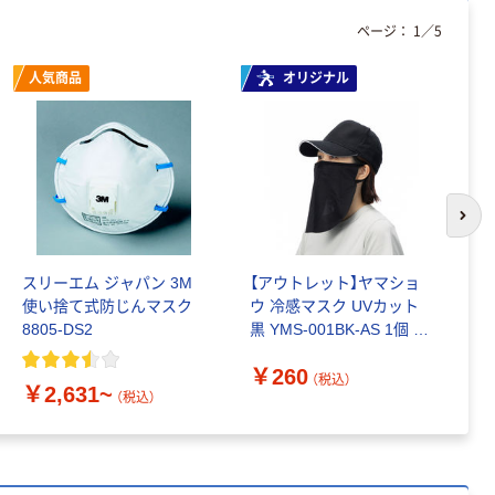
アスクル クリア
ページ：
1
／
5
ーホルダー A4
スタンダード
人気商品
オリジナル
￥126~
（税込）
本気プライス
ティッシュペー
パー ボックス
150組 5箱入 ア
次の
スクル スマート
￥328~
（税込）
コンパクト ビ
スリーエム ジャパン 3M
【アウトレット】ヤマショ
ス
ビッド PEFC認
使い捨て式防じんマスク
ウ 冷感マスク UVカット
使
証
本気プライス
8805-DS2
黒 YMS-001BK-AS 1個 オ
88
ペーパータオル
リジナル
中判 再生紙
￥260
（税込）
￥2,631~
￥
100％ 200枚
（税込）
FSC認証 シング
￥149~
（税込）
ル 大王製紙共同
企画 オリジナル