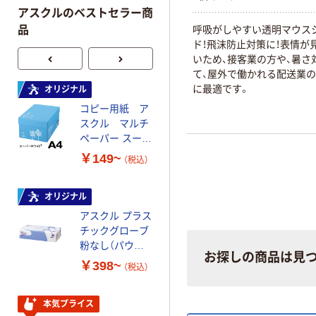
アスクルのベストセラー商
呼吸がしやすい透明マウス
品
ド！飛沫防止対策に！表情が
いため、接客業の方や、暑さ
て、屋外で働かれる配送業
に最適です。
オリジナル
オリジナル
コピー用紙 ア
コピー用紙 マ
スクル マルチ
ルチペーパー
ペーパー スーパ
スーパーエコノ
ーホワイト+
ミー+
￥149~
￥149~
（税込）
（税込）
オリジナル
本気プライス
アスクル プラス
トイレットペー
チックグローブ
パー ダブル60
粉なし（パウダ
ｍ 再生紙
お探しの商品は見
ーフリー）
100% 6ロール
￥398~
￥460~
（税込）
（税込）
リサイクル100
芯あり FSC認
証
本気プライス
本気プライス