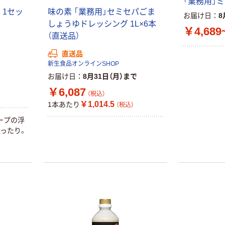
「業務用」
 1セッ
味の素 「業務用」セミセパごま
お届け日
8
しょうゆドレッシング 1L×6本
本気プライス
オリジナル
￥4,689
（直送品）
トイレットペー
スズラン 酒精綿
パー シングル
G バルクタイプ
直送品
120ｍ 再生紙
指定医薬部外品
新生食品オンラインSHOP
100% 6ロール
￥455~
￥140~
（税込）
（税込）
お届け日
8月31日（月）まで
リサイクル100
芯あり FSC認
￥6,087
（税込）
証
本気プライス
本気プライス
￥1,014.5
1本あたり
（税込）
嬬恋銘水 ナチュ
ティッシュペー
ープの浮
ラルミネラルウ
パー ボックス
ったり。
ォーター 500ml
モカ 200組 5個
キャップシール
アスクル オリジ
￥1,037~
￥428~
（税込）
付き／2Lラベル
ナルティッシュ
（税込）
レス 10本
PEFC認証
オリジナル
本気プライス
【アスクル限定】
ペーパータオル
ファーストレイ
中判 バージンパ
ト ニトリルグ
ルプ100％ 200
ローブ ブル