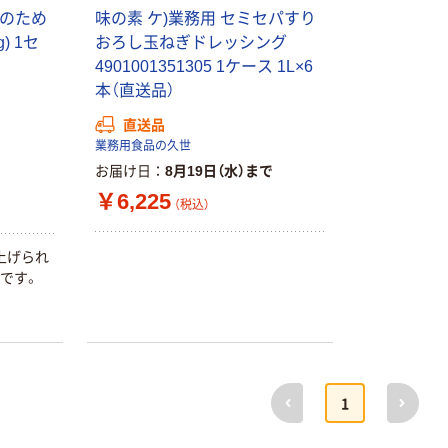
プのため
味の素 ケ)業務用 セミセパすり
) 1セ
おろし玉ねぎドレッシング
4901001351305 1ケース 1L×6
本（直送品）
直送品
業務用食品の久世
お届け日
8月19日（水）まで
￥6,225
（税込）
上げられ
です。
前へ
次へ
1