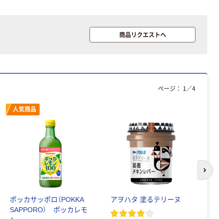
商品リクエストへ
ページ：
1
／
4
人気商品
次の
ポッカサッポロ（POKKA
アヲハタ 塗るテリーヌ
キ
SAPPORO） ポッカレモ
レ