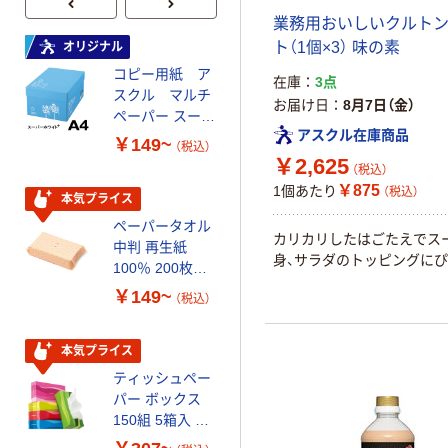
業務用おいしいクルトン
ト（1個×3） 味の素
オリジナル
本気プライス
コピー用紙 ア
トイレットペー
在庫
3点
スクル マルチ
パー ダブル60
お届け日
8月7日（金）
ペーパー スーパ
ｍ 再生紙
アスクル在庫商品
ーホワイト+
100% 6ロール
￥149~
￥446~
（税込）
（税込）
リサイクル100
￥2,625
（税込）
芯あり FSC認
￥875
1個あたり
（税込）
証
本気プライス
オリジナル
ペーパータオル
コピー用紙 マ
カリカリしたはごたえでス
中判 再生紙
ルチペーパー
身、サラダのトッピングにぴ
100％ 200枚
スーパーエコノ
FSC認証 シング
ミー+
￥149~
￥149~
（税込）
（税込）
ル 大王製紙共同
企画 オリジナル
本気プライス
本気プライス
ティッシュペー
アスクル 耳にや
パー ボックス
さしい やわらか
150組 5箱入 ア
いマスク
スクル スマート