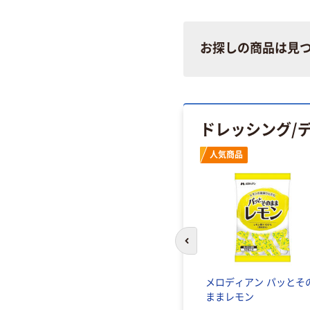
お探しの商品は見
ドレッシング/
人気商品
前のスライドへ
）メキシチ
メロディアン パッとそ
ままレモン