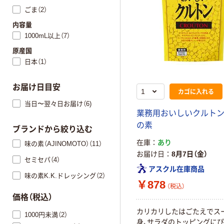
ごま（2）
内容量
1000mL以上（7）
原産国
日本（1）
お届け日目安
カゴに入れる
当日〜翌々日お届け（6)
業務用おいしいクルトン 
の素
ブランドから絞り込む
在庫
あり
味の素（AJINOMOTO）（11）
お届け日
8月7日（金）
セミセパ（4）
アスクル在庫商品
味の素K.K.ドレッシング（2）
￥878
（税込）
価格（税込）
カリカリしたはごたえでス
1000円未満（2）
身、サラダのトッピングにぴ