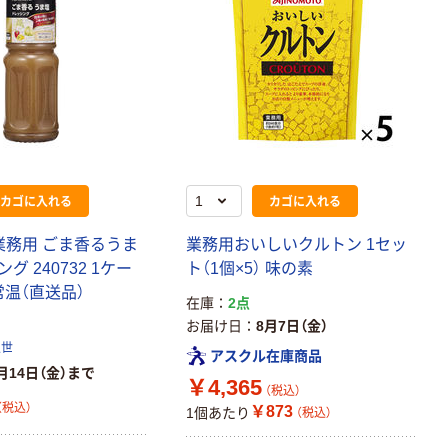
￥307~
（税込）
コンパクト ビ
ビッド PEFC認
証
オリジナル
アスクル プラス
チックグローブ
粉なし（パウダ
ーフリー）
￥398~
（税込）
カゴに入れる
カゴに入れる
本気プライス
アスクル クリア
業務用 ごま香るうま
業務用おいしいクルトン 1セッ
ーホルダー A4
グ 240732 1ケー
ト（1個×5） 味の素
スタンダード
 常温（直送品）
在庫
2点
￥126~
（税込）
お届け日
8月7日（金）
久世
アスクル在庫商品
月14日（金）まで
￥4,365
（税込）
（税込）
￥873
1個あたり
（税込）