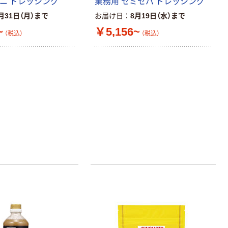
ミニ ドレッシング
業務用 セミセパ ドレッシング
月31日（月）まで
お届け日
8月19日（水）まで
オリジナル
オリジナル
~
￥5,156~
（税込）
（税込）
乾電池 単3
コピー用紙 ア
形 アルカリ乾
スクル マルチ
電池 北欧パッ
ペーパー スーパ
ケージ アスク
ーホワイト+
￥140~
￥149~
（税込）
（税込）
ルオリジナル
本気プライス
本気プライス
【ガムテープ】ア
ペーパータオル
スクル 現場のチ
中判 再生紙
カラ 厚さ
100％ 200枚
0.22mm 布テー
FSC認証 シング
￥145~
￥149~
（税込）
（税込）
プ
ル 大王製紙共同
企画 オリジナル
本気プライス
ティッシュペー
パー ボックス
150組 5箱入 ア
スクル スマート