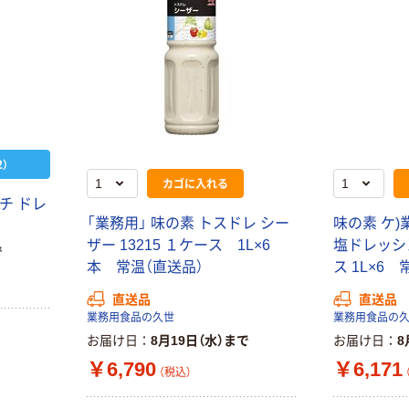
￥698~
（税込）
枚入 PEFC認証
ー 粉なし（パ
￥156~
（税込）
シングル アスク
ウダーフリー）
ルオリジナル
人気商品
オリジナル
サントリー 天然
【アスクル限定】
水 ミネラルウォ
ファーストレイ
ーター ペットボ
ト ニトリルグ
トル
￥686~
（税込）
ローブ ホワイ
￥698~
（税込）
）
ト 粉なし（パ
カゴに入れる
ウダーフリー）
期間限定価格
チ ドレ
本気プライス
アスクル プラ
「業務用」 味の素 トスドレ シー
味の素 ケ)
ファーストレイ
スチックグロー
ザー 13215 １ケース 1L×6
塩ドレッシン
ト ホワイト紙コ
ブ 薄手 粉な
で
ップ
本 常温（直送品）
ス 1L×6
し（パウダーフ
￥298~
（税込）
リー）
￥374~
（税込）
直送品
直送品
業務用食品の久世
業務用食品の
お届け日
8月19日（水）まで
お届け日
8
￥6,790
￥6,171
（税込）