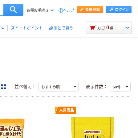
ヘルプ
各種お手続き
0
スイートポイント
あとで買う
カゴ
点
並べ替え：
表示件数：
人気商品