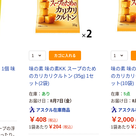
カゴに入れる
1個 味
味の素 味の素KK スープのため
味の素 味の
のカリカリクルトン (35g) 1セ
のカリカリクル
ット(2袋)
ット(10袋)
在庫
あり
在庫
5点
お届け日
8月7日（金）
お届け日
8
アスクル在庫商品
アスクル
￥408
￥2,000
（税込）
￥204
￥
1袋あたり
1袋あたり
（税込）
ープの浮
ったり。