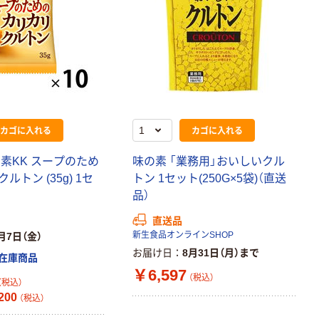
カゴに入れる
カゴに入れる
素KK スープのため
味の素 「業務用」おいしいクル
トン (35g) 1セ
トン 1セット(250G×5袋)（直送
品）
直送品
新生食品オンラインSHOP
月7日（金）
お届け日
8月31日（月）まで
在庫商品
￥6,597
（税込）
（税込）
200
（税込）