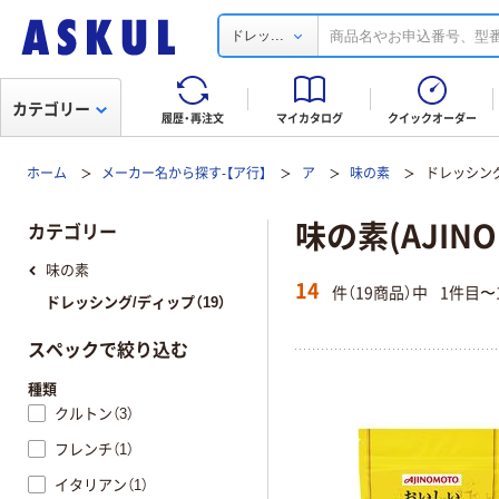
...
ドレッ
カテゴリー
履歴・再注文
マイカタログ
クイックオーダー
ホーム
メーカー名から探す-【ア行】
ア
味の素
ドレッシン
味の素(AJIN
カテゴリー
味の素
14
件（19商品）中
1件目〜
ドレッシング/ディップ（19）
スペックで絞り込む
種類
クルトン（3）
フレンチ（1）
イタリアン（1）