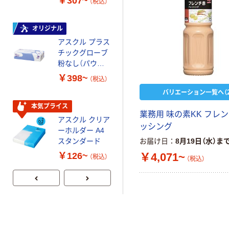
￥307~
￥458~
（税込）
（税込）
コンパクト ビ
ビッド PEFC認
証
オリジナル
本気プライス
アスクル プラス
ペーパータオル
チックグローブ
小判・シングル
粉なし（パウダ
再生紙 200枚
ーフリー）
FSC認証紙 アス
￥398~
￥143~
（税込）
（税込）
クルオリジナル
バリエーション一覧へ（2
本気プライス
本気プライス
業務用 味の素KK フレン
アスクル クリア
アスクル トイ
ッシング
ーホルダー A4
レのおそうじシ
スタンダード
ート 大王製紙
お届け日
8月19日（水）ま
共同企画 トイ
￥4,071~
￥126~
￥330~
（税込）
（税込）
（税込）
レクリーナー
トイレシート
オリジナル