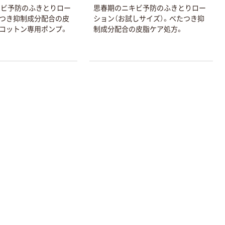
キビ予防のふきとりロー
思春期のニキビ予防のふきとりロー
つき抑制成分配合の皮
ション（お試しサイズ）。べたつき抑
コットン専用ポンプ。
制成分配合の皮脂ケア処方。
本気プライス
本気プライス
アスクル はたら
キングジム テプ
く ふせん 付箋
ラ TEPRA
75×25mm
PRO【純正】テー
プ 白ラベル
￥377~
￥914~
（税込）
（税込）
12mm幅 （黒文
字）
富士フイルム チ
本気プライス
ェキ専用フィル
ニチバン セロテ
ム INSTAX MINI
ープ 大巻
WW2
￥1,580~
￥124~
（税込）
（税込）