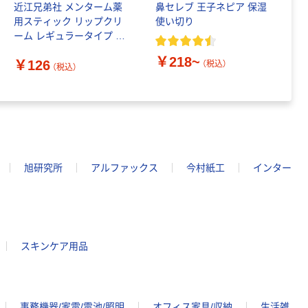
近江兄弟社 メンターム薬
鼻セレブ 王子ネピア 保湿
ク
用スティック リップクリ
使い切り
ュ
ーム レギュラータイプ 4g
ポ
1個
￥218~
￥126
（税込）
（税込）
￥
旭研究所
アルファックス
今村紙工
インター
スキンケア用品
事務機器/家電/電池/照明
オフィス家具/収納
生活雑