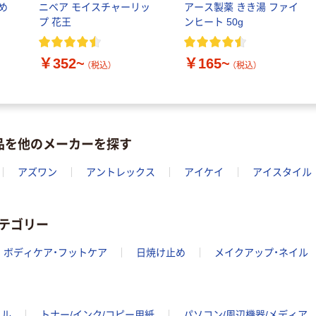
め
ニベア モイスチャーリッ
アース製薬 きき湯 ファイ
プ 花王
ンヒート 50g
￥352~
￥165~
（税込）
（税込）
品を他のメーカーを探す
アズワン
アントレックス
アイケイ
アイスタイル
テゴリー
ボディケア・フットケア
日焼け止め
メイクアップ・ネイル
イル
トナー/インク/コピー用紙
パソコン/周辺機器/メディア