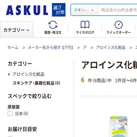
...
スキン
カテゴリー
履歴・再注文
マイカタログ
クイックオーダー
ホーム
メーカー名から探す-【ア行】
ア
アロインス化粧品
アロインス化粧
カテゴリー
アロインス化粧品
6
件（6商品）中
1件目〜6
スキンケア・基礎化粧品（6）
スペックで絞り込む
原産国
日本（6）
お届け日目安