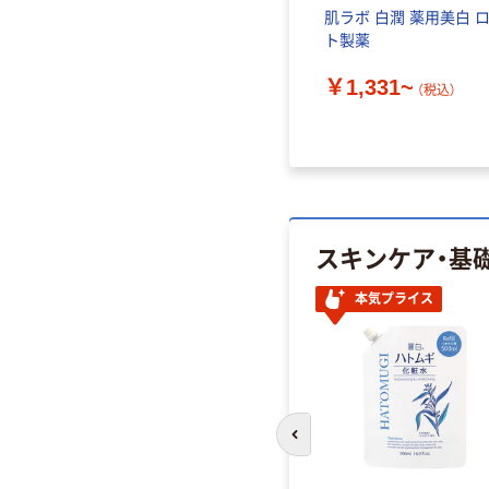
 潤浸保
肌ラボ 白潤 薬用美白 
ア美容
ト製薬
￥1,331~
（税込）
スキンケア・基
本気プライス
前のスライドへ