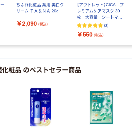
ロー
ちふれ化粧品 薬用 美白ク
【アウトレット】CICA プ
リーム ＴＡ＆ＮＡ 20g
レミアムケアマスク 30
枚 大容量 シートマス
￥2,090
ク パック MDSKIN
（税込）
(
2
)
LABO
￥550
（税込）
礎化粧品 のベストセラー商品