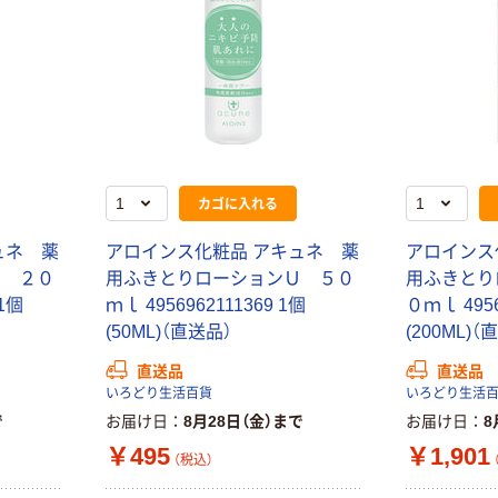
カゴに入れる
ュネ 薬
アロインス化粧品 アキュネ 薬
アロインス
Ｕ ２０
用ふきとりローションＵ ５０
用ふきとり
 1個
ｍｌ 4956962111369 1個
０ｍｌ 4956
(50ML)（直送品）
(200ML)（
直送品
直送品
いろどり生活百貨
いろどり生活
で
お届け日
8月28日（金）まで
お届け日
8
￥495
￥1,901
（税込）