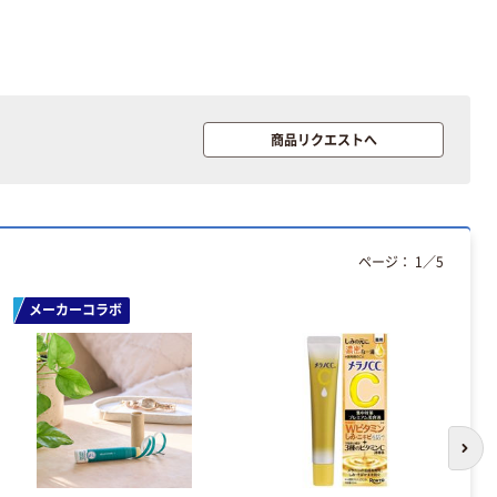
商品リクエストへ
ページ：
1
／
5
メーカーコラボ
次の