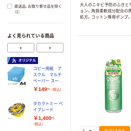
大人のニキビ予防のふきと
直送品、お取り寄せ品を除く
ョン。角質柔軟成分配合の
（1）
処方。コットン専用ポンプ
よく見られている商品
オリジナル
オリジナル
コピー用紙 ア
ゴミ袋 エコノミ
スクル マルチ
ータイプ 乳白半
ペーパー スーパ
透明 高密度タイ
ーホワイト+
プ 詰替用 バイ
￥149~
￥616~
（税込）
（税込）
オマス素材10％
配合
タカラトミー ベ
オリジナル
イブレード
乾電池 単3
￥1,400~
形 アルカリ乾
（税込）
電池 北欧パッ
カゴに入れる