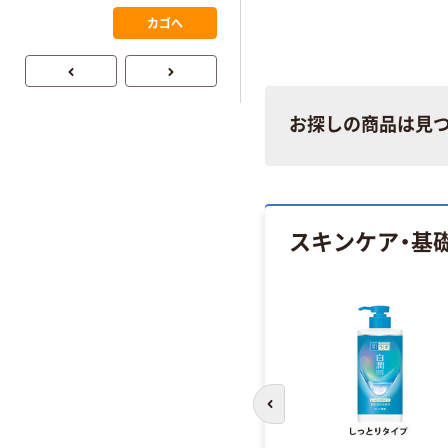
0.22mm 布テー
￥145~
（税込）
カゴへ
プ
お探しの商品は見
スキンケア・基
前のスライドへ