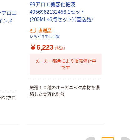
100% 6ロール
￥460~
￥528~
（税込）
（税込）
99アロエ美容化粧液
リサイクル100
4956962132456 1セット
クアロエ
芯あり FSC認
(200ML×6点セット)（直送品）
証
オリジナル
オリジナル
ロインス
乾電池 単4
アスクル プラス
直送品
形 アルカリ乾
チックグローブ
いろどり生活百貨
電池 北欧パッ
粉なし（パウダ
￥6,223
ケージ アスク
ーフリー）
（税込）
￥140~
￥398~
（税込）
（税込）
ルオリジナル
メーカー都合により販売停止中
富士フイルム
です
オリジナル
instax mini13
アスクルオリジ
INS MINI 13
ナル ラミネー
￥12,100~
厳選１０種のオーガニック素材を濃
トフィルム A4
縮した美容化粧液
（税込）
サイズ
￥458~
NS（アロ
（税込）
100μ（ミクロン）
本気プライス
本気プライス
大塚製薬工場
ペーパータオル
経口補水液 オー
中判 再生紙
エスワン（OS-1）
100％ 200枚
前へ
次へ