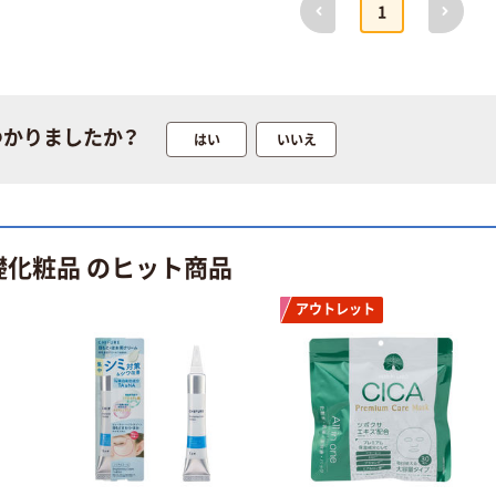
￥159~
（税込）
1
FSC認証 シング
￥149~
（税込）
ル 大王製紙共同
企画 オリジナル
つかりましたか？
はい
いいえ
礎化粧品 のヒット商品
アウトレット