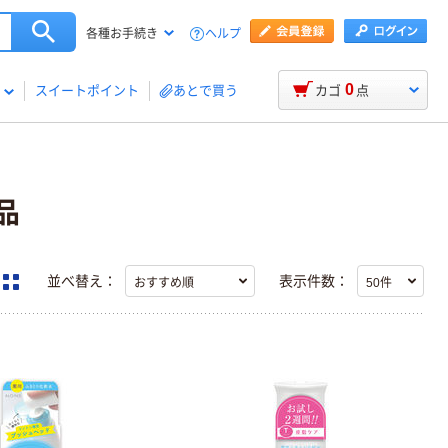
ヘルプ
各種お手続き
0
スイートポイント
あとで買う
カゴ
点
品
並べ替え：
表示件数：