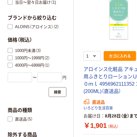
当日〜翌々日お届け（1)
ブランドから絞り込む
ALOINS（アロインス）（2）
価格（税込）
1000円未満（3）
カゴに入れる
1000円～1999円（2）
4000円～6999円（1）
アロインス化粧品 アキ
用ふきとりローション
〜
円
０ｍｌ 4956962111352
(200ML)（直送品）
検索
直送品
いろどり生活百貨
商品の種類
お届け日
8月28日（金）ま
直送品（5）
￥1,901
（税込）
除外する商品