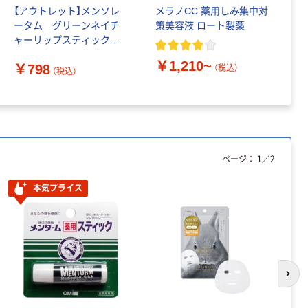
【アウトレット】メンソレ
メラノCC 薬用しみ集中対
メ
ータム グリーンネイチ
策美容液 ロート製薬
ー
ャーリップスティック
ィ
4.8g ロート製薬 限定
￥1,210~
￥798
（税込）
（税込）
￥
ページ：
1
／
2
本気プライス
次の