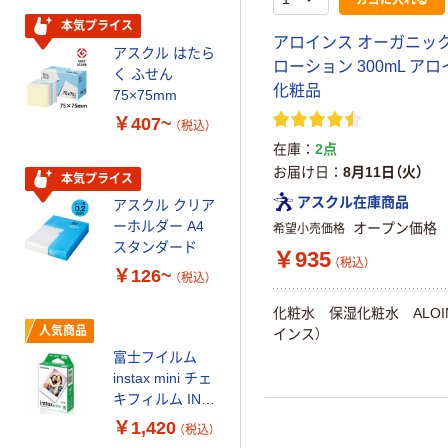
ケージ アスク
￥140~
（税込）
ルオリジナル
本気プライス
アロインス オーガニッ
アスクル はたら
本気プライス
ローション 300mL ア
く ふせん
ティッシュペー
化粧品
75×75mm
パー ボックス
￥407~
（税込）
150組 5箱入 ア
在庫
2点
スクル スマート
￥328~
（税込）
お届け日
8月11日（火）
コンパクト ビ
本気プライス
ビッド PEFC認
アスクル在庫商品
アスクル クリア
証
オリジナル
ーホルダー A4
オープン価格
希望小売価格
コピー用紙 マ
スタンダード
￥935
ルチペーパー
（税込）
￥126~
（税込）
スーパーエコノ
ミー+
￥149~
化粧水 保湿化粧水 ALOI
（税込）
人気商品
インス）
富士フイルム
本気プライス
instax mini チェ
【ガムテープ】ア
キフィルム INS
スクル 現場のチ
MINI JP1 1パッ
￥1,420
（税込）
カラ 厚さ
ク（10枚入り）