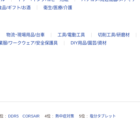
食品/ギフト/お酒
衛生/医療/介護
物流・現場用品/台車
工具/電動工具
切削工具/研磨材
業服/ワークウェア/安全保護具
DIY用品/園芸/資材
3位
DDR5 CORSAIR
4位
熱中症対策
5位
塩分タブレット