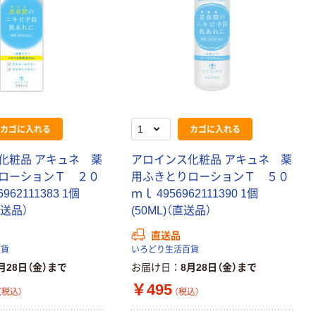
カゴに入れる
カゴに入れる
化粧品 アキュネ 薬
アロインス化粧品 アキュネ 薬
ローションＴ ２０
用ふきとりローションＴ ５０
962111383 1個
ｍｌ 4956962111390 1個
直送品）
(50ML)（直送品）
直送品
百貨
いろどり生活百貨
月28日（金）まで
お届け日
8月28日（金）まで
￥495
（税込）
（税込）