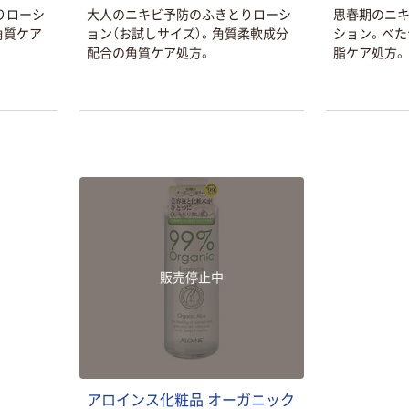
りローシ
大人のニキビ予防のふきとりローシ
思春期のニ
角質ケア
ョン（お試しサイズ）。角質柔軟成分
ション。べた
。
配合の角質ケア処方。
脂ケア処方。
本気プライス
オリジナル
アスクル はたら
アスクル 「現場
く ふせん
のチカラ」 養生
50×15mm
テープ
￥386~
￥358~
販売停止中
（税込）
（税込）
本気プライス
オリジナル
トイレットペー
サントリー 伊右
パー ダブル60
衛門 「お茶、どう
ｍ 再生紙
ぞ。」 緑茶
アロインス化粧品 オーガニック