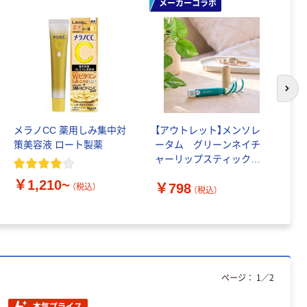
￥470~
（税込）
メーカーコラボ
リサイクル100
芯あり FSC認
本気プライス
証
アスクル トイ
レのおそうじシ
ート 大王製紙
共同企画 トイ
￥330~
（税込）
次の
レクリーナー
トイレシート
オリジナル
本気プライス
メラノCC 薬用しみ集中対
【アウトレット】メンソレ
メ
策美容液 ロート製薬
ータム グリーンネイチ
ー
アスクル フラッ
ャーリップスティック
ィ
トファイル エコ
4.8g ロート製薬 限定
ノミータイプ
￥1,210~
￥798
（税込）
A4タテ(コクヨ
（税込）
￥115~
（税込）
￥
製造）
ページ：
1
／
2
本気プライス