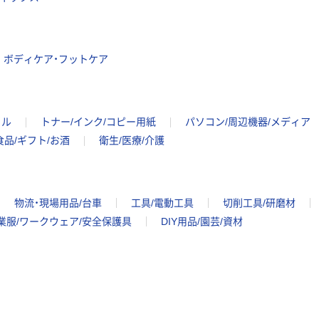
ボディケア・フットケア
イル
トナー/インク/コピー用紙
パソコン/周辺機器/メディア
食品/ギフト/お酒
衛生/医療/介護
物流・現場用品/台車
工具/電動工具
切削工具/研磨材
業服/ワークウェア/安全保護具
DIY用品/園芸/資材