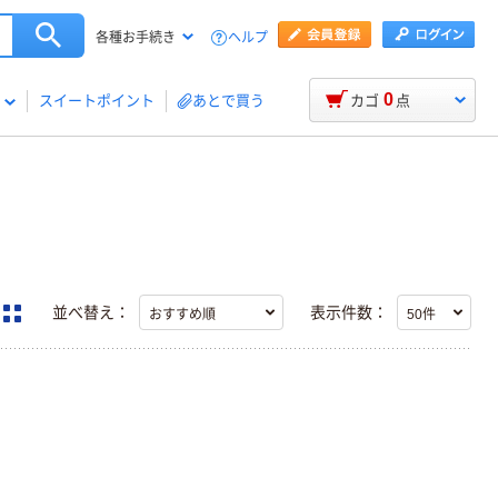
ヘルプ
各種お手続き
0
スイートポイント
あとで買う
カゴ
点
並べ替え：
表示件数：