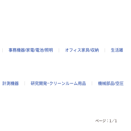
事務機器/家電/電池/照明
オフィス家具/収納
生活雑
計測機器
研究開発・クリーンルーム用品
機械部品/空圧
ページ：
1
／
1