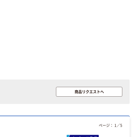
本気プライス
本気プライス
アスクル はたら
キングジム テプ
く ふせん 付箋
ラ TEPRA
75×25mm
PRO【純正】テー
プ 白ラベル
￥377~
￥914~
（税込）
（税込）
12mm幅 （黒文
字）
富士フイルム
富士フイルム チ
instax mini13
ェキ専用フィル
INS MINI 13
ム INSTAX MINI
WW2
￥12,100~
￥1,580~
商品リクエストへ
（税込）
（税込）
本気プライス
本気プライス
アスクル セロハ
トイレットペー
ンテープ
パー シングル
ページ：
1
／
5
120ｍ 再生紙
￥216~
（税込）
100% 6ロール