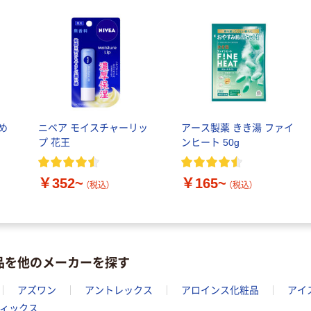
め
ニベア モイスチャーリッ
アース製薬 きき湯 ファイ
プ 花王
ンヒート 50g
￥352~
￥165~
（税込）
（税込）
品を他のメーカーを探す
アズワン
アントレックス
アロインス化粧品
アイ
ィックス