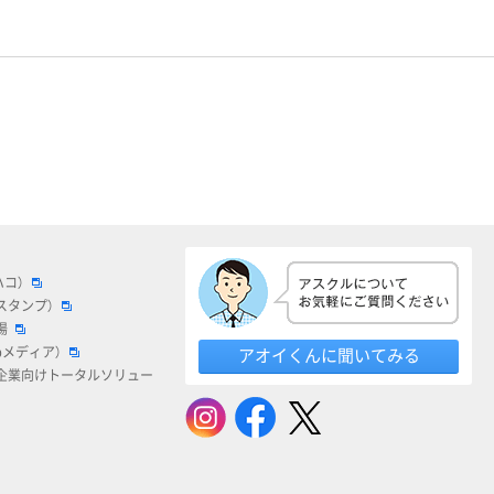
ハコ）
スタンプ）
場
bメディア）
アオイくんに聞いてみる
企業向けトータルソリュー