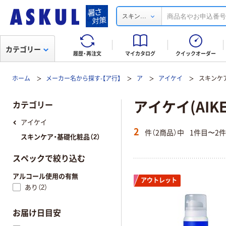
...
スキン
カテゴリー
履歴・再注文
マイカタログ
クイックオーダー
ホーム
メーカー名から探す-【ア行】
ア
アイケイ
スキンケ
アイケイ(AIK
カテゴリー
アイケイ
2
件（2商品）中
1件目〜2
スキンケア・基礎化粧品（2）
スペックで絞り込む
アルコール使用の有無
アウトレット
あり（2）
お届け日目安