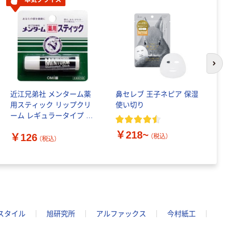
次の
近江兄弟社 メンターム薬
鼻セレブ 王子ネピア 保湿
ク
用スティック リップクリ
使い切り
ュ
ーム レギュラータイプ 4g
ポ
1個
￥218~
￥126
（税込）
（税込）
￥
スタイル
旭研究所
アルファックス
今村紙工