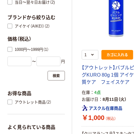
当日〜翌々日お届け（2)
ブランドから絞り込む
アイケイ（AIKEI）（2）
価格（税込）
1000円～1999円（1）
カゴに入れる
〜
円
【アウトレット】バブル
グKURO 80g 1個 ア
検索
質ケア フェイスケア
在庫
4点
お得な商品
お届け日
8月11日（火）
アウトレット商品（2）
アスクル在庫商品
￥1,000
（税込）
よく見られている商品
【クリアランス品】スキンケ