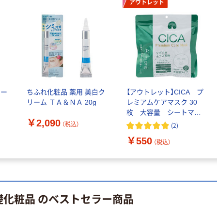
アウトレット
ケージ アスク
ーフリー）
￥140~
￥398~
（税込）
（税込）
ルオリジナル
オリジナル
本気プライス
アスクルオリジ
ニチバン セロテ
ナル ラミネー
ープ 大巻
トフィルム A4
￥124~
（税込）
サイズ
￥458~
（税込）
100μ（ミクロン）
ロー
ちふれ化粧品 薬用 美白ク
【アウトレット】CICA プ
本気プライス
リーム ＴＡ＆ＮＡ 20g
レミアムケアマスク 30
本気プライス
大塚製薬工場
枚 大容量 シートマス
ペーパータオル
経口補水液 オー
￥2,090
ク パック MDSKIN
（税込）
(
2
)
中判 再生紙
エスワン（OS-1）
LABO
￥550
100％ 200枚
（税込）
￥159~
（税込）
FSC認証 シング
￥149~
（税込）
ル 大王製紙共同
企画 オリジナル
礎化粧品 のベストセラー商品