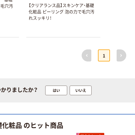
【クリアランス品】スキンケア・基礎
で毛穴汚
化粧品 ピーリング 泡の力で毛穴汚
れスッキリ！
本気プライス
オリジナル
【ガムテープ】ア
アスクル 「現場
スクル 現場のチ
のチカラ」 養生
カラ 厚さ
テープ
0.22mm 布テー
￥145~
￥358~
（税込）
（税込）
プ
前へ
次へ
1
本気プライス
オリジナル
トイレットペー
サントリー 伊右
パー ダブル60
衛門 「お茶、どう
ｍ 再生紙
ぞ。」 緑茶
つかりましたか？
はい
いいえ
100% 6ロール
￥460~
￥528~
（税込）
（税込）
リサイクル100
芯あり FSC認
証
オリジナル
オリジナル
乾電池 単4
アスクル プラス
礎化粧品 のヒット商品
形 アルカリ乾
チックグローブ
電池 北欧パッ
粉なし（パウダ