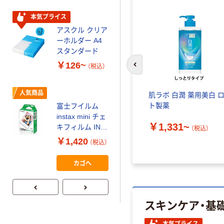
スクル スマート
￥328~
（税込）
コンパクト ビ
本気プライス
ビッド PEFC認
アスクル クリア
証
オリジナル
ーホルダー A4
コピー用紙 マ
スタンダード
ルチペーパー
￥126~
（税込）
スーパーエコノ
前のスライドへ
ミー+
￥149~
（税込）
人気商品
 潤浸保
肌ラボ 白潤 薬用美白 
ア美容
ト製薬
富士フイルム
本気プライス
instax mini チェ
アスクル はたら
￥1,331~
キフィルム INS
（税込）
く ふせん
MINI JP1 1パッ
￥1,420
（税込）
50×15mm
ク（10枚入り）
￥386~
（税込）
カゴへ
スキンケア・基
本気プライス