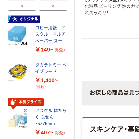
化粧品 ピーリング 泡の力
れスッキリ！
オリジナル
オリジナル
コピー用紙 ア
ゴミ袋 エコノミ
スクル マルチ
ータイプ 乳白半
ペーパー スーパ
透明 高密度タイ
ーホワイト+
プ 詰替用 バイ
￥149~
￥616~
（税込）
（税込）
オマス素材10％
配合
タカラトミー ベ
オリジナル
イブレード
乾電池 単3
￥1,400~
形 アルカリ乾
（税込）
電池 北欧パッ
お探しの商品は見
ケージ アスク
￥140~
（税込）
ルオリジナル
本気プライス
アスクル はたら
本気プライス
く ふせん
ティッシュペー
75×75mm
スキンケア・基
パー ボックス
￥407~
（税込）
150組 5箱入 ア