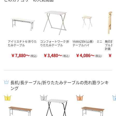
アイリスチトセ 折りた
コンフォートワーク 折
YAMAZEN（山善） ミニ
無印良品
たみテーブル
りたたみテーブル
テーブルハイ
ブル 折
計画
￥7,880～
￥3,480～
￥4,086～
￥6
（税込）
（税込）
（税込）
長机/長テーブル/折りたたみテーブルの売れ筋ランキ
ング