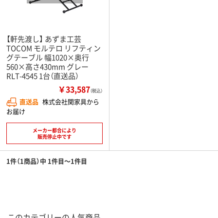
【軒先渡し】 あずま工芸
TOCOM モルテロ リフティン
グテーブル 幅1020×奥行
560×高さ430mm グレー
RLT-4545 1台（直送品）
￥33,587
（税込）
直送品
株式会社関家具から
お届け
メーカー都合により
販売停止中です
1件（1商品）中 1件目～1件目
このカテゴリーの人気商品