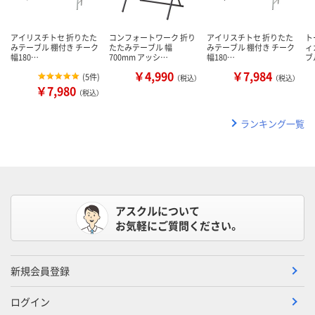
アイリスチトセ 折りたた
コンフォートワーク 折り
アイリスチトセ 折りたた
ト
みテーブル 棚付き チーク
たたみテーブル 幅
みテーブル 棚付き チーク
ィ
幅180…
700mm アッシ…
幅180…
ブ
￥4,990
￥7,984
(
5件
)
（税込）
（税込）
￥7,980
（税込）
ランキング一覧
アスクルについて
お気軽にご質問ください。
新規会員登録
ログイン