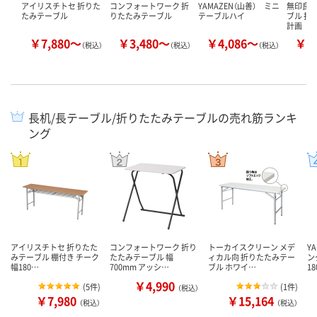
アイリスチトセ 折りた
コンフォートワーク 折
YAMAZEN（山善） ミニ
無印良品
たみテーブル
りたたみテーブル
テーブルハイ
ブル 折
計画
￥7,880～
￥3,480～
￥4,086～
￥6
（税込）
（税込）
（税込）
長机/長テーブル/折りたたみテーブルの売れ筋ランキ
ング
アイリスチトセ 折りたた
コンフォートワーク 折り
トーカイスクリーン メデ
Y
みテーブル 棚付き チーク
たたみテーブル 幅
ィカル向 折りたたみテー
ン
幅180…
700mm アッシ…
ブル ホワイ…
1
￥4,990
(
5件
)
(
1件
)
（税込）
￥7,980
￥15,164
（税込）
（税込）