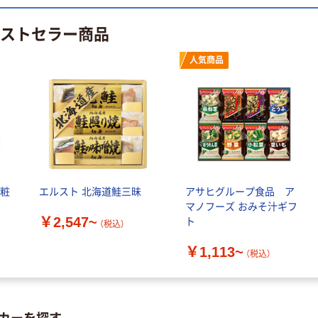
水 ミネラルウォ
ト ニトリルグ
ーター ペットボ
ローブ ブル
￥698~
ベストセラー商品
（税込）
トル
ー 粉なし（パ
￥686~
（税込）
ウダーフリー）
人気商品
オリジナル
本気プライス
アスクル 検査用
ファーストレイ
ディスポパンツ
ト ホワイト紙コ
￥96~
（税込）
ップ
￥374~
（税込）
化粧
エルスト 北海道鮭三昧
アサヒグループ食品 ア
マノフーズ おみそ汁ギフ
￥2,547~
ト
（税込）
￥1,113~
（税込）
カーを探す