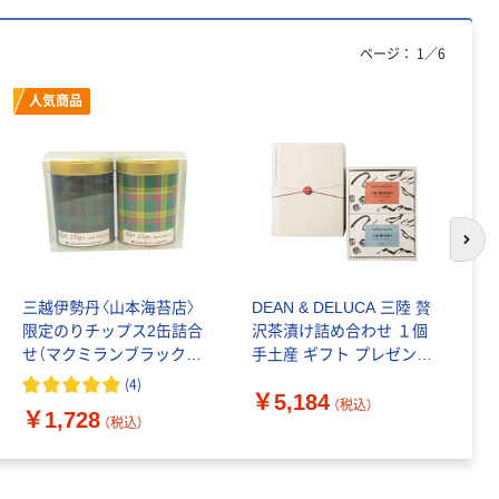
ート 大王製紙
ペーパー スーパ
共同企画 トイ
ーホワイト+
￥330~
￥149~
（税込）
（税込）
レクリーナー
ページ：
1
／
6
トイレシート
オリジナル
本気プライス
オリジナル
人気商品
【ガムテープ】ア
アスクル プラス
スクル 現場のチ
チックグローブ
カラ 厚さ
粉なし（パウダ
0.22mm 布テー
ーフリー）
￥145~
￥398~
（税込）
（税込）
プ
次の
本気プライス
アスクル クリア
三越伊勢丹〈山本海苔店〉
DEAN & DELUCA 三陸 贅
浅
ーホルダー A4
限定のりチップス2缶詰合
沢茶漬け詰め合わせ １個
三
スタンダード
せ（マクミランブラックウ
手土産 ギフト プレゼント
￥126~
オッチ）1箱 紙袋付き 手土
ディーン＆デルーカ 紙袋
（税込）
(
4
)
￥
￥5,184
産ギフト
付き
（税込）
￥1,728
（税込）
本気プライス
ティッシュペー
パー ボックス