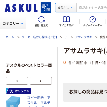
...
食品ギ
カテゴリー
履歴・再注文
マイカタログ
クイックオーダー
ホーム
メーカー名から探す-【ア行】
ア
アサムラサキ
食品
アサムラサキ(a
0
件（0商品）中
1件目〜0
アスクルのベストセラー商
品
オリジナル
オリジナル
お探しの商品は見
コピー用紙 ア
コピー用紙 マ
スクル マルチ
ルチペーパー