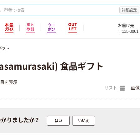
詳細設定
お届け先
〒135-0061
ギフト
samurasaki) 食品ギフト
件目を表示
リスト
画像
つかりましたか？
本気プライス
オリジナル
はい
いいえ
蛍光オプテック
【アスクル限定】
ス1(アスクル限
ファーストレイ