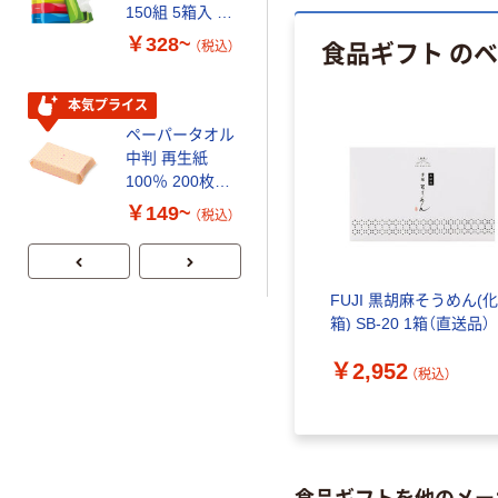
150組 5箱入 ア
120ｍ 再生紙
スクル スマート
100% 6ロール
￥328~
￥470~
食品ギフト の
（税込）
（税込）
コンパクト ビ
リサイクル100
ビッド PEFC認
芯あり FSC認
証
証
本気プライス
期間限定価格
ペーパータオル
アスクル プラ
中判 再生紙
スチックグロー
100％ 200枚
ブ 薄手 粉な
FSC認証 シング
し（パウダーフ
￥149~
￥298~
（税込）
（税込）
ル 大王製紙共同
リー）
企画 オリジナル
FUJI 黒胡麻そうめん(
箱) SB-20 1箱（直送品）
￥2,952
（税込）
食品ギフトを他のメー