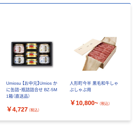
150組 5箱入 ア
スクル スマート
￥328~
（税込）
コンパクト ビ
ビッド PEFC認
証
本気プライス
ペーパータオル
中判 再生紙
100％ 200枚
FSC認証 シング
￥149~
（税込）
ル 大王製紙共同
企画 オリジナル
Umiosu 【お中元】Umios か
人形町今半 黒毛和牛しゃ
に缶詰・瓶詰詰合せ BZ-5M
ぶしゃぶ用
1箱（直送品）
￥10,800~
（税込）
￥4,727
（税込）