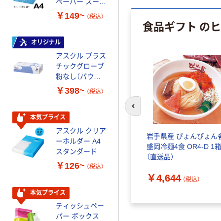
ペーパー スーパ
スーパーエコノ
ーホワイト+
ミー+
￥149~
￥149~
（税込）
（税込）
食品ギフト の
オリジナル
本気プライス
アスクル プラス
トイレットペー
チックグローブ
パー ダブル60
粉なし（パウダ
ｍ 再生紙
ーフリー）
100% 6ロール
￥398~
￥460~
（税込）
（税込）
リサイクル100
芯あり FSC認
前のスライドへ
証
本気プライス
本気プライス
アスクル クリア
アスクル 耳にや
岩手県産 ぴょんぴょん
ーホルダー A4
さしい やわらか
盛岡冷麺4食 OR4-D 1
スタンダード
いマスク
（直送品）
￥126~
￥458~
（税込）
（税込）
￥4,644
（税込）
本気プライス
本気プライス
ティッシュペー
トイレットペー
パー ボックス
パー シングル