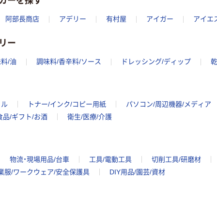
阿部長商店
アデリー
有村屋
アイガー
アイエ
リー
料/油
調味料/香辛料/ソース
ドレッシング/ディップ
乾
イル
トナー/インク/コピー用紙
パソコン/周辺機器/メディア
食品/ギフト/お酒
衛生/医療/介護
物流・現場用品/台車
工具/電動工具
切削工具/研磨材
業服/ワークウェア/安全保護具
DIY用品/園芸/資材