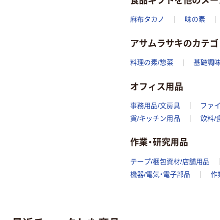
麻布タカノ
味の素
アサムラサキのカテゴ
料理の素/惣菜
基礎調味
オフィス用品
事務用品/文房具
ファ
貨/キッチン用品
飲料/
作業・研究用品
テープ/梱包資材/店舗用品
機器/電気・電子部品
作