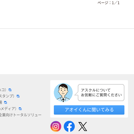
ページ：
1
／
1
ハコ）
スタンプ）
場
bメディア）
アオイくんに聞いてみる
企業向けトータルソリュー