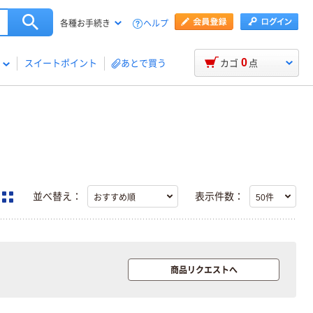
ヘルプ
各種お手続き
0
スイートポイント
あとで買う
カゴ
点
並べ替え：
表示件数：
本気プライス
オリジナル
商品リクエストへ
アスクル トイ
コピー用紙 ア
レのおそうじシ
スクル マルチ