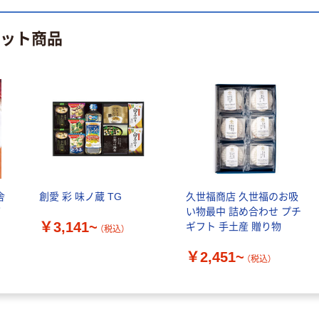
定モデル) 蛍光
ト ニトリルグ
ペン ゼブラ
ローブ ホワイ
￥52~
￥698~
（税込）
（税込）
ヒット商品
ト 粉なし（パ
ウダーフリー）
本気プライス
本気プライス
嬬恋銘水 ナチュ
ペーパータオル
ラルミネラルウ
小判・シングル
ォーター 500ml
再生紙 200枚
キャップシール
FSC認証紙 アス
￥1,037~
￥143~
（税込）
付き／2Lラベル
クルオリジナル
（税込）
レス 10本
本気プライス
オリジナル
ティッシュペー
舎
創愛 彩 味ノ蔵 TG
久世福商店 久世福のお吸
スズラン 酒精綿
パー ボックス
箱
い物最中 詰め合わせ プチ
G バルクタイプ
モカ 200組 5個
￥3,141~
ギフト 手土産 贈り物
（税込）
指定医薬部外品
アスクル オリジ
￥428~
（税込）
ナルティッシュ
￥140~
（税込）
￥2,451~
（税込）
PEFC認証
オリジナル
人気商品
【アスクル限定】
サントリー 天然
ファーストレイ