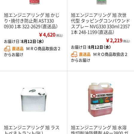
旭エンジニアリング 旭 かじ
旭エンジニアリング 旭 次世
り・焼付き防止剤 AST330
代型 タッピングコンパウンド
0930 1本 322-2629（直送品）
スプレー NVG330 330ml 2357
1本 248-1199（直送品）
￥4,620
（税込）
￥2,219
お届け日：
8月12日（水）
（税込）
お届け日：
8月12日（水）
直送品
ＭＲＯ商品取扱店２
直送品
ＭＲＯ商品取扱店２
からお届け
からお届け
旭エンジニアリング 旭 ラス
旭エンジニアリング 旭 水溶
トペネトラント(9L)
性切削油防錆剤 ARー3800 ガ