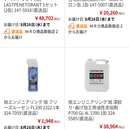
LASTPENETORANT 1セット
ロン缶 1缶 147-5907（直送品）
(2缶) 147-5918（直送品）
￥20,260
（税込）
￥48,702
お届け日：
8月26日（水）まで
（税込）
お届け日：
8月26日（水）まで
直送品
ＭＲＯ商品取扱店２
直送品
ＭＲＯ商品取扱店２
からお届け
からお届け
旭エンジニアリング 旭 フリ
旭エンジニアリング 旭 深絞
ーズルーセン FL330 2322 1本
り・曲げ加工用油性添加剤
324-7059（直送品）
P700 GL 4L 2390 1缶 324-
5585（直送品）
￥1,948
（税込）
￥38,964
お届け日：
8月26日（水）まで
（税込）