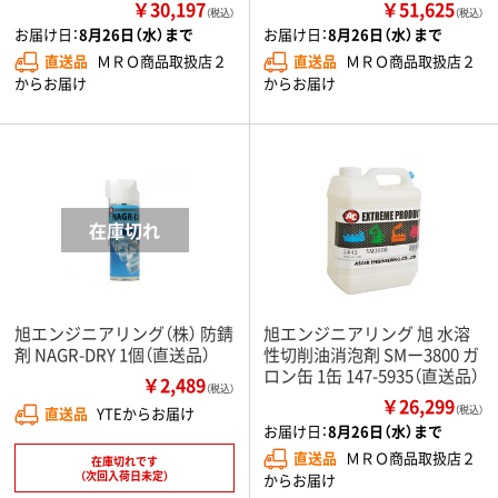
￥30,197
￥51,625
（税込）
（税込）
お届け日：
8月26日（水）まで
お届け日：
8月26日（水）まで
直送品
ＭＲＯ商品取扱店２
直送品
ＭＲＯ商品取扱店２
からお届け
からお届け
旭エンジニアリング（株） 防錆
旭エンジニアリング 旭 水溶
剤 NAGR-DRY 1個（直送品）
性切削油消泡剤 SMー3800 ガ
ロン缶 1缶 147-5935（直送品）
￥2,489
（税込）
￥26,299
直送品
YTEからお届け
（税込）
お届け日：
8月26日（水）まで
直送品
ＭＲＯ商品取扱店２
在庫切れです
（次回入荷日未定）
からお届け