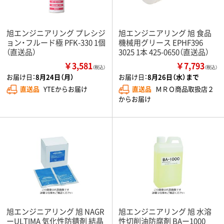
旭エンジニアリング プレシジ
旭エンジニアリング 旭 食品
ョン・フルード極 PFK-330 1個
機械用グリース EPHF396
（直送品）
3025 1本 425-0650（直送品）
￥3,581
￥7,793
（税込）
（税込）
お届け日：
8月24日（月）
お届け日：
8月26日（水）まで
直送品
YTEからお届け
直送品
ＭＲＯ商品取扱店２
からお届け
旭エンジニアリング 旭 NAGR
旭エンジニアリング 旭 水溶
ーULTIMA 気化性防錆剤 結晶
性切削油防腐剤 BAー1000