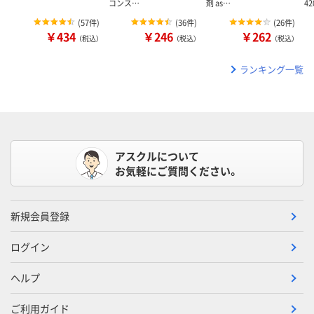
コンス…
剤 as…
4
(
57件
)
(
36件
)
(
26件
)
￥434
￥246
￥262
（税込）
（税込）
（税込）
ランキング一覧
アスクルについて
お気軽にご質問ください。
新規会員登録
ログイン
ヘルプ
ご利用ガイド