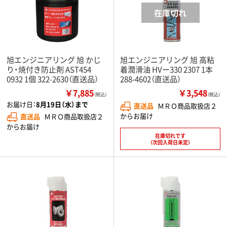
旭エンジニアリング 旭 かじ
旭エンジニアリング 旭 高粘
り・焼付き防止剤 AST454
着潤滑油 HVー330 2307 1本
0932 1個 322-2630（直送品）
288-4602（直送品）
￥7,885
￥3,548
（税込）
（税込）
お届け日：
8月19日（水）まで
直送品
ＭＲＯ商品取扱店２
からお届け
直送品
ＭＲＯ商品取扱店２
からお届け
在庫切れです
（次回入荷日未定）