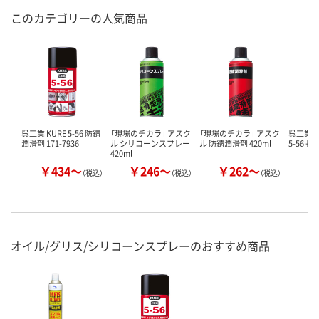
このカテゴリーの人気商品
呉工業 KURE 5-56 防錆
「現場のチカラ」 アスク
「現場のチカラ」 アスク
呉工業 K
潤滑剤 171-7936
ル シリコーンスプレー
ル 防錆潤滑剤 420ml
5-56 
420ml
￥434～
￥246～
￥262～
￥
（税込）
（税込）
（税込）
オイル/グリス/シリコーンスプレーのおすすめ商品