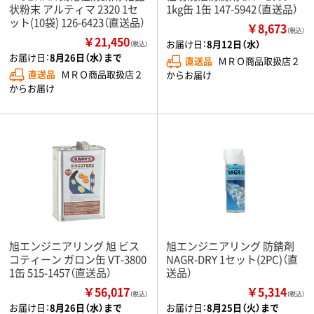
状粉末 アルティマ 2320 1セ
1kg缶 1缶 147-5942（直送品）
ット(10袋) 126-6423（直送品）
￥8,673
（税込）
￥21,450
お届け日：
8月12日（水）
（税込）
お届け日：
8月26日（水）まで
直送品
ＭＲＯ商品取扱店２
直送品
ＭＲＯ商品取扱店２
からお届け
からお届け
旭エンジニアリング 旭 ビス
旭エンジニアリング 防錆剤
コティーン ガロン缶 VT-3800
NAGR-DRY 1セット(2PC)（直
1缶 515-1457（直送品）
送品）
￥56,017
￥5,314
（税込）
（税込）
お届け日：
8月26日（水）まで
お届け日：
8月25日（火）まで