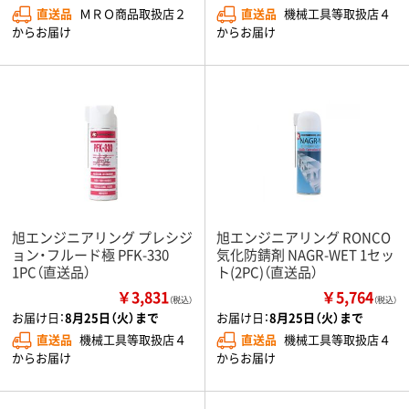
直送品
ＭＲＯ商品取扱店２
直送品
機械工具等取扱店４
からお届け
からお届け
旭エンジニアリング プレシジ
旭エンジニアリング RONCO
ョン・フルード極 PFK-330
気化防錆剤 NAGR-WET 1セッ
1PC（直送品）
ト(2PC)（直送品）
￥3,831
￥5,764
（税込）
（税込）
お届け日：
8月25日（火）まで
お届け日：
8月25日（火）まで
直送品
機械工具等取扱店４
直送品
機械工具等取扱店４
からお届け
からお届け