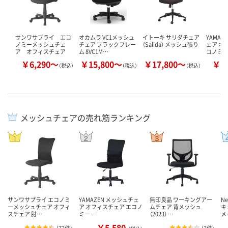
サンワサプライ エコ
オカムラ VC1メッシュ
イトーキ サリダチェア
YAMAZ
ノミーメッシュチェ
チェア ブラックフレー
（Salida） メッシュ張り
ェア オ
ア オフィスチェア
ム 8VC1M…
コノミー
￥6,290～
￥15,800～
￥17,800～
￥5
（税込）
（税込）
（税込）
メッシュチェアの売れ筋ランキング
サンワサプライ エコノミ
YAMAZEN メッシュチェ
無印良品 ワーキングアー
N
ーメッシュチェア オフィ
ア オフィスチェア エコノ
ムチェア 背メッシュ
キ
スチェア 肘…
ミー …
（2023） …
メ
￥5,580