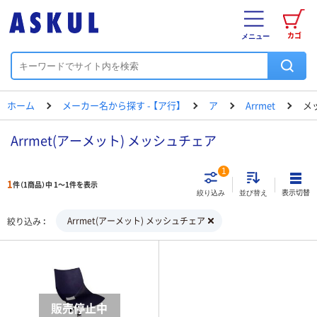
カゴ
メニュー
ホーム
メーカー名から探す - 【ア行】
ア
Arrmet
メ
Arrmet(アーメット) メッシュチェア
1
1
件（1商品）中 1～1件を表示
表示切替
絞り込み
並び替え
Arrmet(アーメット) メッシュチェア
絞り込み