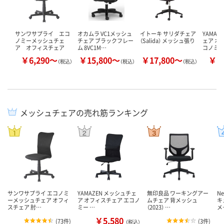
サンワサプライ エコ
オカムラ VC1メッシュ
イトーキ サリダチェア
YAMAZ
ノミーメッシュチェ
チェア ブラックフレー
（Salida） メッシュ張り
ェア オ
ア オフィスチェア
ム 8VC1M…
コノミー
￥6,290～
￥15,800～
￥17,800～
￥5
（税込）
（税込）
（税込）
メッシュチェアの売れ筋ランキング
サンワサプライ エコノミ
YAMAZEN メッシュチェ
無印良品 ワーキングアー
N
ーメッシュチェア オフィ
ア オフィスチェア エコノ
ムチェア 背メッシュ
キ
スチェア 肘…
ミー …
（2023） …
メ
￥5,580
(
73件
)
(
3件
)
（税込）