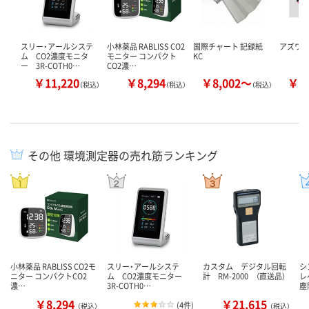
スリー・アールシステ
小林薬品 RABLISS CO2
国際チャート 記録紙
アズワン
ム CO2濃度モニタ
モニター コンパクト
KC
ー 3R-COTH0…
CO2濃…
￥11,220
￥8,294
￥8,002～
￥1
（税込）
（税込）
（税込）
その他 環境測定器の売れ筋ランキング
小林薬品 RABLISS CO2モ
スリー・アールシステ
カスタム デジタル回転
シ
ニター コンパクトCO2
ム CO2濃度モニター
計 RM-2000 （直送品）
レ
濃…
3R-COTH0…
塵
￥8,294
￥21,615
(
4件
)
（税込）
（税込）