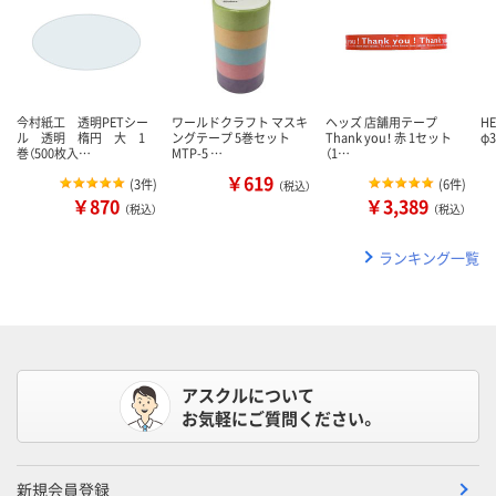
今村紙工 透明PETシー
ワールドクラフト マスキ
ヘッズ 店舗用テープ
H
ル 透明 楕円 大 1
ングテープ 5巻セット
Thank you！ 赤 1セット
φ3
巻（500枚入…
MTP-5 …
（1…
￥619
(
3件
)
(
6件
)
（税込）
￥870
￥3,389
（税込）
（税込）
ランキング一覧
アスクルについて
お気軽にご質問ください。
新規会員登録