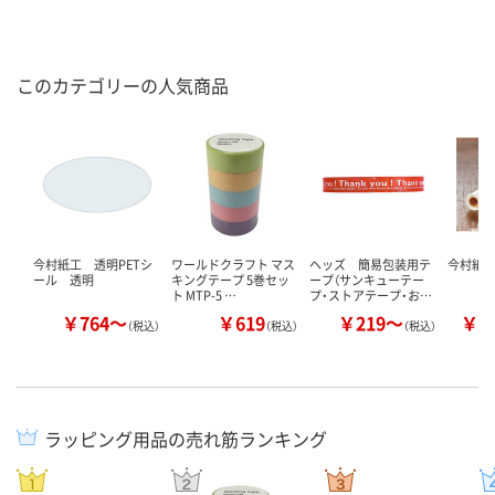
このカテゴリーの人気商品
今村紙工 透明PETシ
ワールドクラフト マス
ヘッズ 簡易包装用テ
今村紙工
ール 透明
キングテープ 5巻セッ
ープ（サンキューテー
ト MTP-5 …
プ・ストアテープ・お…
￥764～
￥619
￥219～
￥1
（税込）
（税込）
（税込）
ラッピング用品の売れ筋ランキング