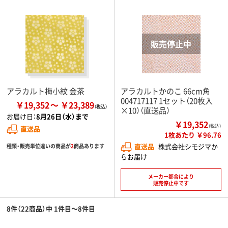
アラカルト梅小紋 金茶
アラカルトかのこ 66cm角
004717117 1セット（20枚入
￥19,352
￥23,389
×10）（直送品）
お届け日：
8月26日（水）まで
￥19,352
（税込）
直送品
1枚あたり ￥96.76
直送品
株式会社シモジマか
種類・販売単位違いの商品が
2
商品あります
らお届け
メーカー都合により
販売停止中です
8件（22商品）中 1件目～8件目