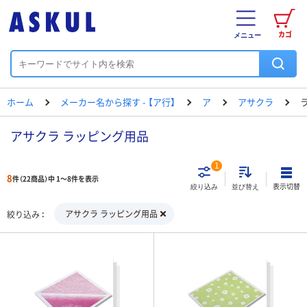
カゴ
メニュー
ホーム
メーカー名から探す - 【ア行】
ア
アサクラ
アサクラ ラッピング用品
1
8
件（22商品）中 1～8件を表示
表示切替
絞り込み
並び替え
アサクラ ラッピング用品
絞り込み