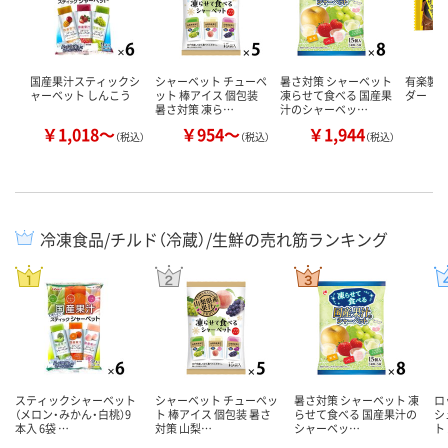
国産果汁スティックシ
シャーベット チューペ
暑さ対策 シャーベット
有楽製菓
ャーベット しんこう
ット 棒アイス 個包装
凍らせて食べる 国産果
ダー
暑さ対策 凍ら…
汁のシャーベッ…
￥1,018～
￥954～
￥1,944
￥
（税込）
（税込）
（税込）
冷凍食品/チルド（冷蔵）/生鮮の売れ筋ランキング
スティックシャーベット
シャーベット チューペッ
暑さ対策 シャーベット 凍
ロ
（メロン・みかん・白桃）9
ト 棒アイス 個包装 暑さ
らせて食べる 国産果汁の
シ
本入 6袋 …
対策 山梨…
シャーベッ…
ト