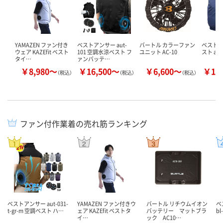
YAMAZEN ファン付き
ベストアンサー aut-
バートル カラーファン
ベストア
ウェア KAZEfit ベスト
101 空調水涼ベスト フ
ユニット AC-10
スト aut
タイ…
ァンバッテ…
￥8,980～
￥16,500～
￥6,600～
￥13
（税込）
（税込）
（税込）
ファン付作業着の売れ筋ランキング
ベストアンサー aut-031-
YAMAZEN ファン付きウ
バートル リチウムイオン
ベ
t-gr-m 空調ベスト ハ…
ェア KAZEfit ベストタ
バッテリー マットブラ
b
イ…
ック AC10…