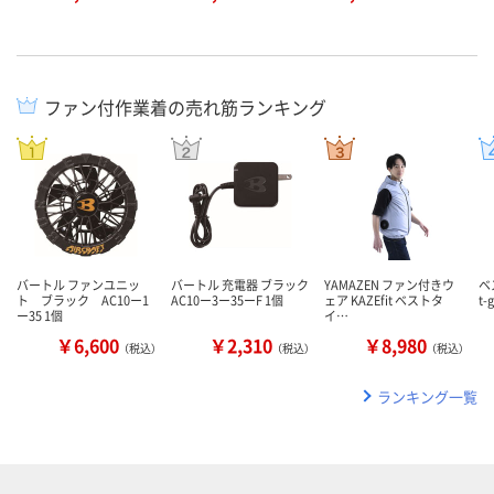
ファン付作業着の売れ筋ランキング
バートル ファンユニッ
バートル 充電器 ブラック
YAMAZEN ファン付きウ
ベ
ト ブラック AC10ー1
AC10ー3ー35ーF 1個
ェア KAZEfit ベストタ
t
ー35 1個
イ…
￥6,600
￥2,310
￥8,980
（税込）
（税込）
（税込）
ランキング一覧