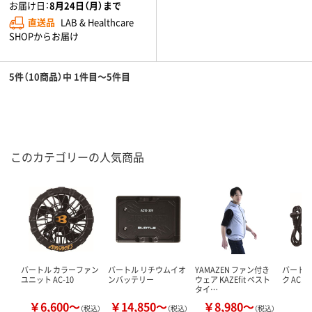
お届け日：
8月24日（月）まで
直送品
LAB & Healthcare
SHOPからお届け
5件（10商品）中 1件目～5件目
このカテゴリーの人気商品
バートル カラーファン
バートル リチウムイオ
YAMAZEN ファン付き
バートル
ユニット AC-10
ンバッテリー
ウェア KAZEfit ベスト
ク AC1
タイ…
￥6,600～
￥14,850～
￥8,980～
￥
（税込）
（税込）
（税込）