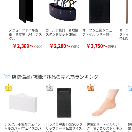
メニューファイル表
カール事務器 老眼鏡
オープン工業 メニュー
オープン
紙 合皮製 A4 アス
スタンドセット（抗菌）
ファイル レザー調
ファイル
クル
茶 MN-
￥2,389～
￥2,280～
￥2,750～
￥
（税込）
（税込）
（税込）
店舗備品/店舗消耗品の売れ筋ランキング
アスクル 不織布フェイシ
トラスコ中山 TRUSCO ク
伊藤忠リーテイルリン
伊
ャルカバー/フェイスカバ
リップボード 伝票サイズ
ク 使いきりストッキン
試