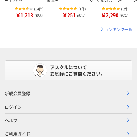
ー オリジ…
縦 黒…
グ くるぶし丈 フ…
ン
(
14件
)
(
1件
)
(
5件
)
￥1,213
￥251
￥2,290
（税込）
（税込）
（税込）
ランキング一覧
アスクルについて
お気軽にご質問ください。
新規会員登録
ログイン
ヘルプ
ご利用ガイド