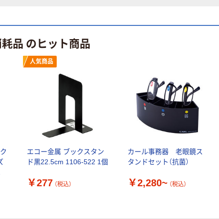
消耗品 のヒット商品
人気商品
 ク
エコー金属 ブックスタン
カール事務器 老眼鏡ス
ズ
ド黒22.5cm 1106-522 1個
タンドセット（抗菌）
枚
￥277
￥2,280~
（税込）
（税込）