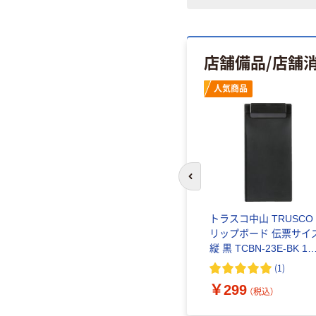
店舗備品/店舗
人気商品
前のスライドへ
ンパクト
トラスコ中山 TRUSCO
） 拡大
リップボード 伝票サイ
縦 黒 TCBN-23E-BK 1
380-3584（直送品）
(
1
)
込）
￥299
（税込）