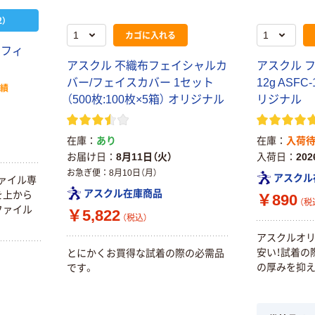
）
カゴに入れる
リフィ
アスクル 不織布フェイシャルカ
アスクル 
バー/フェイスカバー 1セット
12g ASFC
実績
（500枚:100枚×5箱） オリジナル
リジナル
在庫
あり
在庫
入荷
お届け日
8月11日（火）
入荷日
20
お急ぎ便
8月10日（月）
アスクル
ァイル専
アスクル在庫商品
を上から
￥890
（税
ファイル
￥5,822
（税込）
アスクルオ
安い！試着の
とにかくお買得な試着の際の必需品
本気プライス
オリジナル
の厚みを抑え
です。
アスクル はたら
アスクル 「現場
く ふせん
のチカラ」 養生
50×15mm
テープ