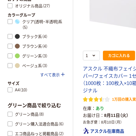
オリジナル商品（27）
カラーグループ
クリア(透明・半透明)系
（5）
ブラック系（4）
ブラウン系（4）
カゴに入れる
グリーン系（3）
ベージュ系（3）
アスクル 不織布フェイ
すべて表示
バー/フェイスカバー 1
（1000枚：100枚入×10
サイズ
A4（10）
ジナル
1万回の購入
グリーン商品で絞り込む
在庫
あり
グリーン商品（8）
お届け日
8月11日（火）
お急ぎ便
8月10日（月）
グリーン購入法適合商品（6）
アスクル在庫商品
エコ商品ねっと掲載商品（2）