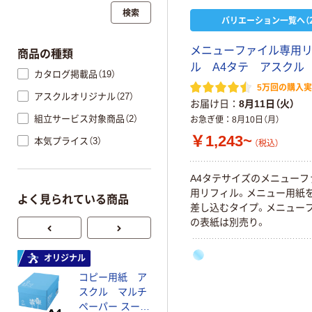
検索
バリエーション一覧へ（2
メニューファイル専用
商品の種類
ル A4タテ アスクル
カタログ掲載品（19）
5万回の購入
アスクルオリジナル（27）
お届け日
8月11日（火）
組立サービス対象商品（2）
お急ぎ便
8月10日（月）
￥1,243~
本気プライス（3）
（税込）
A4タテサイズのメニューフ
用リフィル。メニュー用紙
よく見られている商品
差し込むタイプ。メニュー
の表紙は別売り。
オリジナル
オリジナル
コピー用紙 ア
ゴミ袋 エコノミ
スクル マルチ
ータイプ 乳白半
ペーパー スーパ
透明 高密度タイ