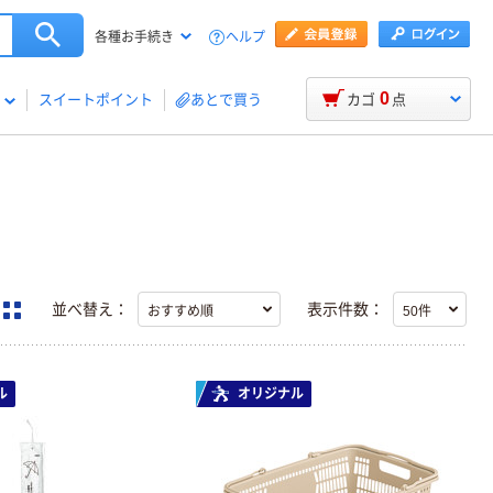
ヘルプ
各種お手続き
0
スイートポイント
あとで買う
カゴ
点
並べ替え：
表示件数：
ル
オリジナル