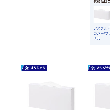
代替品は
￥386~
￥358~
（税込）
（税込）
本気プライス
オリジナル
トイレットペー
サントリー 伊右
アスクル 
パー ダブル60
衛門 「お茶、どう
カバー/フェ
ｍ 再生紙
ぞ。」 緑茶
ナル
100% 6ロール
￥460~
￥528~
（税込）
（税込）
リサイクル100
芯あり FSC認
証
オリジナル
オリジナル
乾電池 単4
アスクル プラス
形 アルカリ乾
チックグローブ
オリジナル
オリジナ
電池 北欧パッ
粉なし（パウダ
ケージ アスク
ーフリー）
￥140~
￥398~
（税込）
（税込）
ルオリジナル
富士フイルム
オリジナル
instax mini13
アスクルオリジ
INS MINI 13
ナル ラミネー
￥12,100~