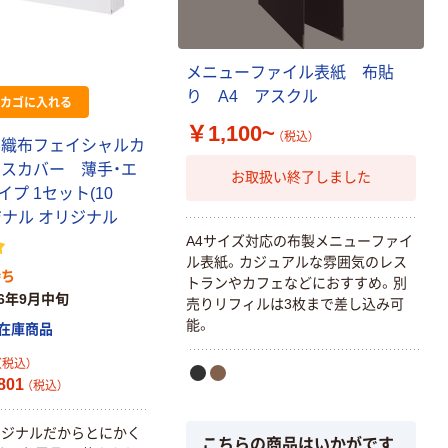
レクリーナー
トイレシート
オリジナル
本気プライス
アスクル フラッ
メニューファイル表紙 布貼
トファイル エコ
り A4 アスクル
カゴに入れる
ノミータイプ
￥1,100~
A4タテ(コクヨ
￥115~
（税込）
（税込）
不織布フェイシャルカ
製造）
イスカバー 薄手・エ
お取扱い終了しました
プ 1セット(10
ジナル オリジナル
A4サイズ対応の布製メニューファイ
ル表紙。カジュアルな雰囲気のレス
待ち
トランやカフェなどにおすすめ。別
26年9月中旬
売りリフィルは3枚まで差し込み可
能。
在庫商品
（税込）
801
（税込）
リジナルだからとにかく
こちらの商品はいかがです