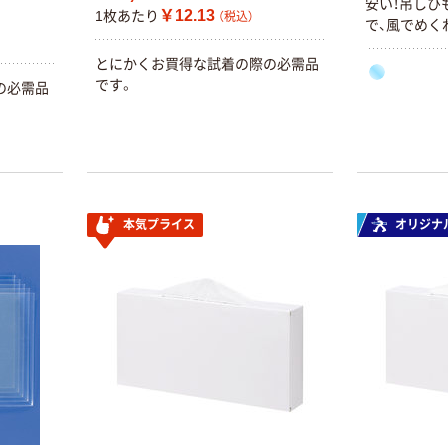
安い！吊しひ
￥12.13
1枚あたり
（税込）
で、風でめく
せん。
とにかくお買得な試着の際の必需品
です。
の必需品
本気プライス
オリジナ