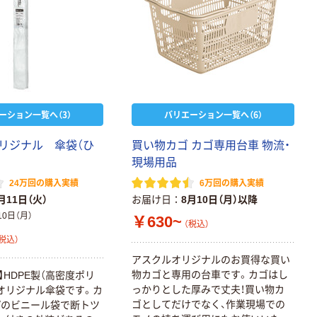
ーション一覧へ（3）
バリエーション一覧へ（6）
リジナル 傘袋（ひ
買い物カゴ カゴ専用台車 物流・
現場用品
24万回の購入実績
6万回の購入実績
月11日（火）
お届け日
8月10日（月）以降
10日（月）
￥630~
（税込）
税込）
アスクルオリジナルのお買得な買い
物カゴと専用の台車です。カゴはし
厚】HDPE製（高密度ポリ
っかりとした厚みで丈夫！買い物カ
オリジナル傘袋です。カ
ゴとしてだけでなく、作業現場での
プのビニール袋で断トツ