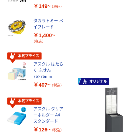
ーホワイト+
プ 詰替用 バイ
￥149~
￥616~
（税込）
（税込）
オマス素材10％
配合
タカラトミー ベ
オリジナル
イブレード
乾電池 単3
￥1,400~
形 アルカリ乾
（税込）
電池 北欧パッ
ケージ アスク
￥140~
（税込）
ルオリジナル
本気プライス
アスクル はたら
本気プライス
く ふせん
ティッシュペー
75×75mm
パー ボックス
オリジナル
￥407~
（税込）
150組 5箱入 ア
スクル スマート
￥328~
（税込）
コンパクト ビ
本気プライス
ビッド PEFC認
アスクル クリア
証
オリジナル
ーホルダー A4
コピー用紙 マ
スタンダード
ルチペーパー
￥126~
（税込）