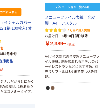
バリエーション一覧へ（4）
カゴに入れる
メニューファイル表紙 合皮
フェイシャルカバー
製 A4 アスクル
-12 1箱(100枚入) オ
1万回の購入実績
お届け日
8月10日（月）以降
￥2,389~
（税込）
待ち
26年9月中旬
A4サイズ対応の合皮製メニューファ
在庫商品
イル表紙。高級感溢れるホテルのバ
ーやレストランなどにおすすめ。別
込）
売りリフィルは3枚まで差し込み可
能。
リジナルだからとにかく
際の必需品。1枚あたり
本気プライス
本気プライス
たエコノミータイプ。
アスクル はたら
キングジム テプ
く ふせん 付箋
ラ TEPRA
75×25mm
PRO【純正】テー