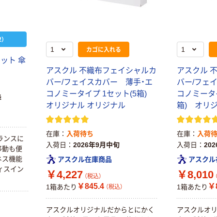
トフィルム A4
（税込）
サイズ
￥458~
（税込）
100μ（ミクロン）
本気プライス
）
本気プライス
大塚製薬工場
カゴに入れる
ペーパータオル
経口補水液 オー
ット 傘
中判 再生紙
エスワン（OS-1）
アスクル 不織布フェイシャルカ
アスクル 
100％ 200枚
￥159~
（税込）
バー/フェイスカバー 薄手・エ
バー/フェ
FSC認証 シング
￥149~
（税込）
コノミータイプ 1セット(5箱)
コノミータイ
ル 大王製紙共同
降
企画 オリジナル
オリジナル オリジナル
箱) オリ
在庫
入荷待ち
在庫
入荷
ランスに
入荷日
2026年9月中旬
入荷日
20
移動も便
ネス機能
アスクル在庫商品
アスクル
ィスイン
￥4,227
￥8,010
（税込）
￥845.4
￥
1箱あたり
1箱あたり
（税込）
アスクルオリジナルだからとにかく
アスクルオ