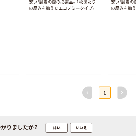
安い！試着の際の必需品。1枚あたり
安い！試着の
の厚みを抑えたエコノミータイプ。
の厚みを抑え
前へ
次へ
1
つかりましたか？
はい
いいえ