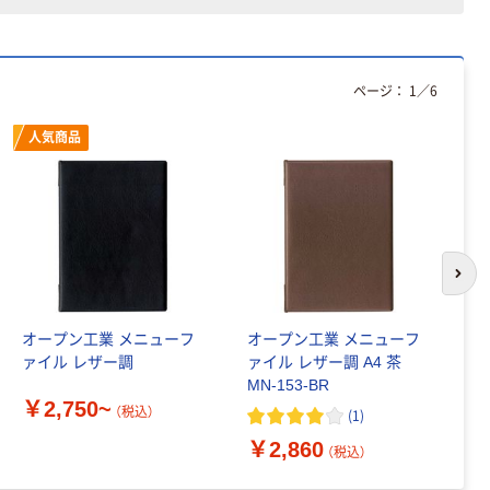
ページ：
1
／
6
人気商品
次の
オープン工業 メニューフ
オープン工業 メニューフ
セ
ァイル レザー調
ァイル レザー調 A4 茶
ド
MN-153-BR
￥2,750~
（税込）
(
1
)
￥
￥2,860
（税込）