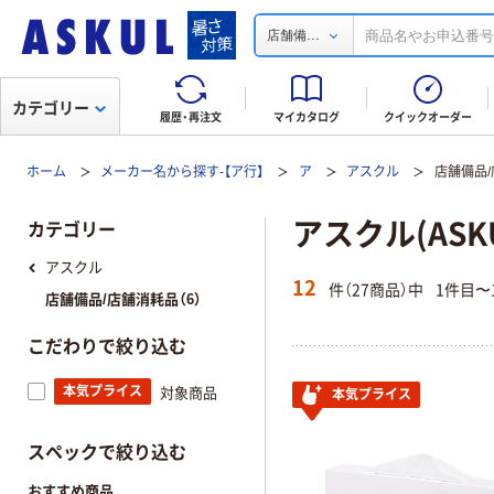
...
店舗備
カテゴリー
履歴・再注文
マイカタログ
クイックオーダー
ホーム
メーカー名から探す-【ア行】
ア
アスクル
店舗備品
アスクル(ASK
カテゴリー
アスクル
12
件（27商品）中
1件目〜
店舗備品/店舗消耗品（6）
こだわりで絞り込む
本気プライス
対象商品
本気プライス
スペックで絞り込む
おすすめ商品