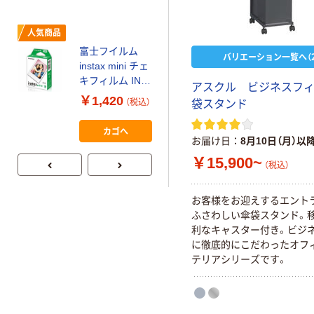
スーパーエコノ
ミー+
￥149~
（税込）
人気商品
富士フイルム
バリエーション一覧へ（2
本気プライス
instax mini チェ
【ガムテープ】ア
キフィルム INS
アスクル ビジネスフィ
スクル 現場のチ
MINI JP1 1パッ
￥1,420
（税込）
袋スタンド
カラ 厚さ
ク（10枚入り）
0.22mm 布テー
￥145~
（税込）
カゴへ
プ
お届け日
8月10日（月）以
￥15,900~
（税込）
お客様をお迎えするエント
ふさわしい傘袋スタンド。
利なキャスター付き。ビジ
に徹底的にこだわったオフ
テリアシリーズです。