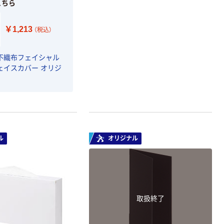
こちら
プ 白ラベル
￥377~
￥914~
（税込）
（税込）
12mm幅 （黒文
字）
￥1,213
（税込）
富士フイルム チ
本気プライス
ェキ専用フィル
ニチバン セロテ
ム INSTAX MINI
不織布フェイシャル
ープ 大巻
WW2
イスカバー オリジ
￥1,580~
￥124~
（税込）
（税込）
本気プライス
本気プライス
アスクル セロハ
トイレットペー
ンテープ
パー シングル
ル
オリジナル
120ｍ 再生紙
￥216~
（税込）
100% 6ロール
￥470~
（税込）
リサイクル100
本気プライス
芯あり FSC認
証
アスクル トイ
レのおそうじシ
取扱終了
ート 大王製紙
共同企画 トイ
￥330~
（税込）