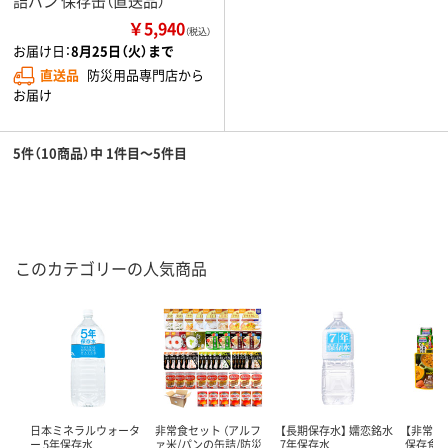
詰パン 保存缶（直送品）
￥5,940
（税込）
お届け日：
8月25日（火）まで
直送品
防災用品専門店から
お届け
5件（10商品）中 1件目～5件目
このカテゴリーの人気商品
日本ミネラルウォータ
非常食セット （アルフ
【長期保存水】 嬬恋銘水
【非常食
ー 5年保存水
ァ米/パンの缶詰/防災
7年保存水
保存食セ