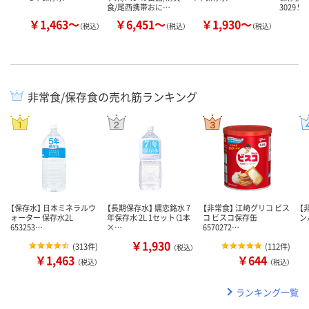
食/尾西携帯おに…
3029 5…
￥1,463～
￥6,451～
￥1,930～
￥
（税込）
（税込）
（税込）
非常食/保存食の売れ筋ランキング
【保存水】 日本ミネラルウ
【長期保存水】 嬬恋銘水 7
【非常食】 江崎グリコ ビス
【
ォーター 保存水2L
年保存水 2L 1セット（1本
コ ビスコ保存缶
ン
653253…
×…
6570272…
￥1,930
(
313件
)
(
112件
)
（税込）
￥1,463
￥644
（税込）
（税込）
ランキング一覧