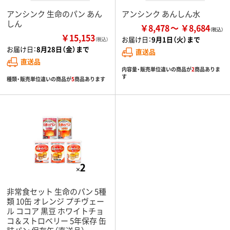
アンシンク 生命のパン あん
アンシンク あんしん水
しん
￥8,478
￥8,684
￥15,153
お届け日：
9月1日（火）まで
（税込）
お届け日：
8月28日（金）まで
直送品
直送品
内容量・販売単位違いの商品が
2
商品ありま
す
種類・販売単位違いの商品が
5
商品あります
非常食セット 生命のパン 5種
類 10缶 オレンジ プチヴェー
ル ココア 黒豆 ホワイトチョ
コ＆ストロベリー 5年保存 缶