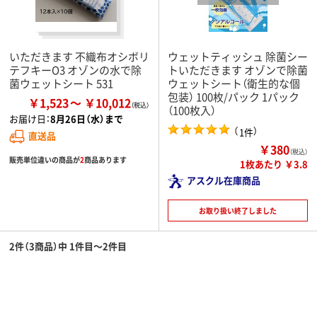
いただきます 不織布オシボリ
ウェットティッシュ 除菌シー
テフキーO3 オゾンの水で除
トいただきます オゾンで除菌
菌ウェットシート 531
ウェットシート（衛生的な個
包装） 100枚/パック 1パック
￥1,523
￥10,012
（100枚入）
お届け日：
8月26日（水）まで
（
）
1件
直送品
￥380
（税込）
販売単位違いの商品が
2
商品あります
1枚あたり ￥3.8
アスクル在庫商品
お取り扱い終了しました
2件（3商品）中 1件目～2件目