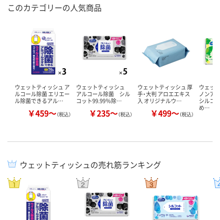
このカテゴリーの人気商品
ウェットティッシュ ア
ウェットティッシュ
ウェットティッシュ 厚
ウェッ
ルコール除菌 エリエー
アルコール除菌 シル
手・大判 アロエエキス
ノンア
ル除菌できるアル…
コット99.99％除…
入 オリジナルウ…
シルコ
め…
￥459～
￥235～
￥499～
￥
（税込）
（税込）
（税込）
ウェットティッシュの売れ筋ランキング