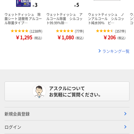
ウェットティッシュ 除
ウェットティッシュ ア
ウェットティッシュ ノ
ウ
菌シート 詰替用 アルコー
ルコール除菌 シルコッ
ンアルコール シルコッ
ン
ル除菌タイプ…
ト99.99％除…
ト純水99% ピ…
コ
(
1238件
)
(
77件
)
(
357件
)
￥1,295
￥1,080
￥206
（税込）
（税込）
（税込）
ランキング一覧
アスクルについて
お気軽にご質問ください。
新規会員登録
ログイン