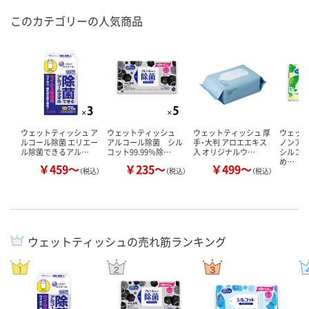
このカテゴリーの人気商品
ウェットティッシュ ア
ウェットティッシュ
ウェットティッシュ 厚
ウェッ
ルコール除菌 エリエー
アルコール除菌 シル
手・大判 アロエエキス
ノンア
ル除菌できるアル…
コット99.99％除…
入 オリジナルウ…
シルコ
め…
￥459～
￥235～
￥499～
￥
（税込）
（税込）
（税込）
ウェットティッシュの売れ筋ランキング