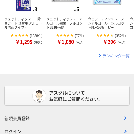
ウェットティッシュ 除
ウェットティッシュ ア
ウェットティッシュ ノ
ウ
菌シート 詰替用 アルコー
ルコール除菌 シルコッ
ンアルコール シルコッ
ン
ル除菌タイプ…
ト99.99％除…
ト純水99% ピ…
コ
(
1238件
)
(
77件
)
(
357件
)
￥1,295
￥1,080
￥206
（税込）
（税込）
（税込）
ランキング一覧
アスクルについて
お気軽にご質問ください。
新規会員登録
ログイン