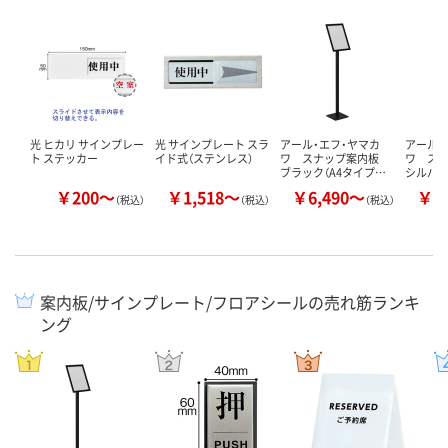
光 ヒカリ サインプレー
光 サインプレート スラ
アール・エフ・ヤマカ
アール・
ト ステッカー
イド式（ステンレス）
ワ スナップ案内板
ワ ス
ブラック（A4タイプ…
シルバー
￥200～
￥1,518～
￥6,490～
￥6
（税込）
（税込）
（税込）
案内板/サインプレート/フロアシールの売れ筋ランキ
ング