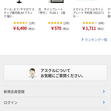
アール・エフ・ヤマカワ ス
光 サインプレート
スマイル アクリルサイン
ア
ナップ案内板 A4 ブラッ
「押す」 PL64-1 1個
プレート 予約席 743217 1
ナ
ク 幅2…
セ…
奥
(
1件
)
(
2件
)
(
4件
)
￥6,490
￥570
￥1,711
（税込）
（税込）
（税込）
ランキング一覧
アスクルについて
お気軽にご質問ください。
新規会員登録
ログイン